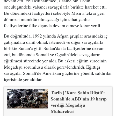
devam etti. Ebu Muhammed, Usame bin Ladin
öncülüğündeki yabancı savaşçılarla birlikte hareket etti.
Bu dönemdeki faaliyetleri sebebiyle Mısır'a tekrar geri
dönmesi mümkün olmayacağı için cihat yanlısı
faaliyetlerine ülke dışında devam etmeye karar verdi.
Bu doğrultuda, 1992 yılında Afgan gruplar arasındaki iç
çatışmalara dahil olmak istemedi ve diğer savaşçılarla
birlikte Sudan'a gitti. Sudan'da da faaliyetlerine devam
etti, bu dönemde Somali ve Ogadin'deki savaşçıların
eğitilmesi sürecinde yer aldı. Bu askeri eğitim sürecinin
Mogadişu sorumlusu olarak görevlendirildi. Eğittiği
savaşçılar Somali'de Amerikan güçlerine yönelik saldırılar
içerisinde yer aldılar.
Tarih | 'Kara Şahin Düştü':
Somali'de ABD'nin 19 kayıp
verdiği Mogadişu
Muharebesi