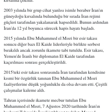
2003 yılında bir grup cihat yanlısı isimle beraber İran'ın
güneydoğu kırsalında bulunduğu bir sırada İran rejimi
güçleri tarafından yakalanarak hapsedildi. Bunun ardından
İran'da 12 yıl boyunca sürecek hapis hayatı başladı.
2015 yılında Ebu Muhammed el Mısri bir esir takası
sonucu diğer bazı El Kaide liderleriyle birlikte serbest
bırakıldı ancak zorunlu ikamete tabi tutuldu. Esir takası,
Yemen'de İranlı bir diplomatın El Kaide tarafından
kaçırılması sonrası gerçekleştirildi.
2015'teki esir takası sonrasında İran tarafından kendisine
kısmi bir özgürlük tanınan Ebu Muhammed el Mısri
faaliyetlerine düşük yoğunluklu da olsa devam etti. Çeşitli
çalışmalar kaleme aldı.
Tahran içerisinde ikamete mecbur tutulan Ebu
Muhammed el Mısri, 7 Ağustos 2020 tarihinde İran'ın
başkenti Tahran'da İsrail istihbarat teşkilatı Mossad