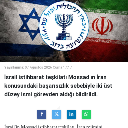
Yayınlanma:
07 Ağustos 2026 Cuma 17:17
İsrail istihbarat teşkilatı Mossad'ın İran
konusundaki başarısızlık sebebiyle iki üst
düzey ismi görevden aldığı bildirildi.
İsrail'in Mossad istihbarat teşkilatı, İran rejimini