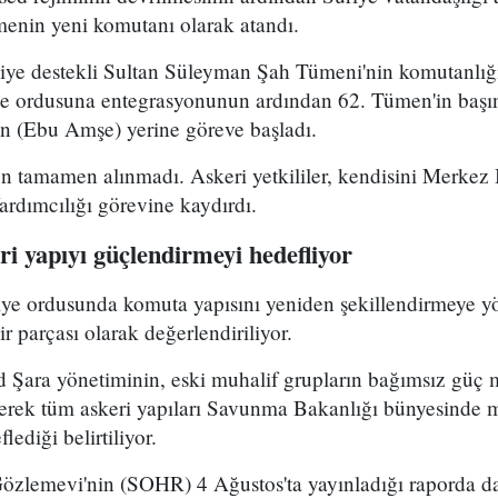
enin yeni komutanı olarak atandı.
kiye destekli Sultan Süleyman Şah Tümeni'nin komutanlığ
ye ordusuna entegrasyonunun ardından 62. Tümen'in başın
 (Ebu Amşe) yerine göreve başladı.
 tamamen alınmadı. Askeri yetkililer, kendisini Merkez B
dımcılığı görevine kaydırdı.
i yapıyı güçlendirmeyi hedefliyor
riye ordusunda komuta yapısını yeniden şekillendirmeye y
r parçası olarak değerlendiriliyor.
Şara yönetiminin, eski muhalif grupların bağımsız güç 
yerek tüm askeri yapıları Savunma Bakanlığı bünyesinde 
lediği belirtiliyor.
Gözlemevi'nin (SOHR) 4 Ağustos'ta yayınladığı raporda da