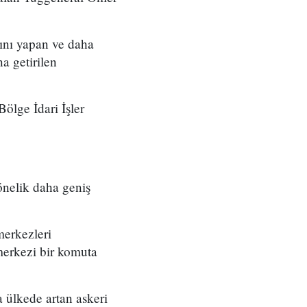
ını yapan ve daha
a getirilen
ölge İdari İşler
önelik daha geniş
merkezleri
merkezi bir komuta
 ülkede artan askeri