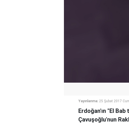
Yayınlanma:
25 Şubat 2017 Cum
Erdoğan'ın "El Bab 
Çavuşoğlu'nun Rakk