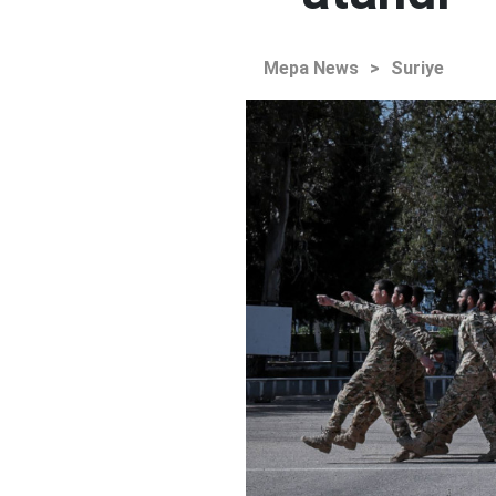
Mepa News
>
Suriye