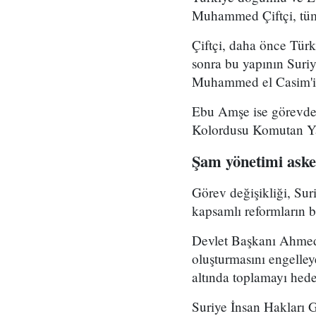
Muhammed Çiftçi, tüm
Çiftçi, daha önce Tür
sonra bu yapının Suri
Muhammed el Casim'in
Ebu Amşe ise görevden
Kolordusu Komutan Yar
Şam yönetimi asker
Görev değişikliği, Su
kapsamlı reformların bi
Devlet Başkanı Ahmed 
oluşturmasını engelle
altında toplamayı hedef
Suriye İnsan Hakları 