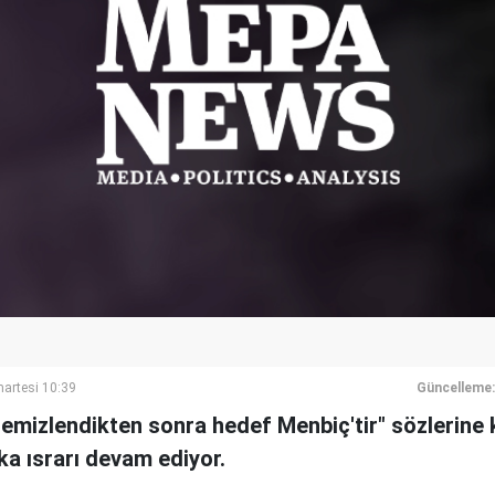
artesi 10:39
Güncelleme:
temizlendikten sonra hedef Menbiç'tir" sözlerine
a ısrarı devam ediyor.