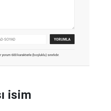
yorum 600 karakterle (boşluklu) sınırlıdır.
ı isim