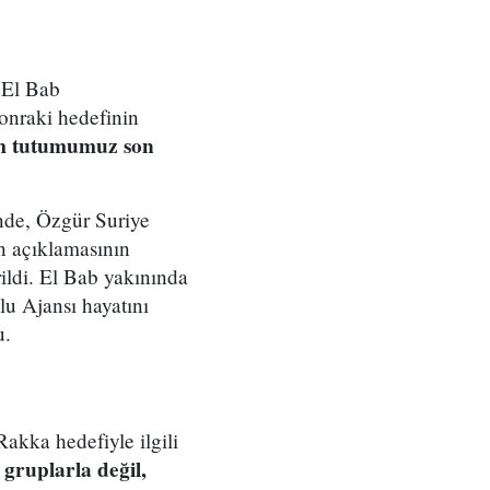
 El Bab
onraki hedefinin
im tutumumuz son
nde, Özgür Suriye
n açıklamasının
ildi. El Bab yakınında
lu Ajansı hayatını
u.
kka hedefiyle ilgili
gruplarla değil,