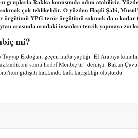
ğru gruplarla Rakka konusunda adım atabiliriz. Yüzd
eri sokmak çok tehlikelidir. O yüzden Haşdi Şabi, Musu
r örgütünü YPG terör örgütünü sokmak da o kadar te
 şeytan arasında oradaki insanları tercih yapmaya zor
biç mi?
ayyip Erdoğan, geçen hafta yaptığı El Arabiya kanalın
izlendikten sonra hedef Menbiç'tir" demişti. Bakan Çavu
nu'nun gidişatı hakkında kafa karışıklığı oluşturdu.