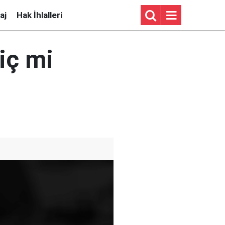
aj
Hak İhlalleri
iç mi