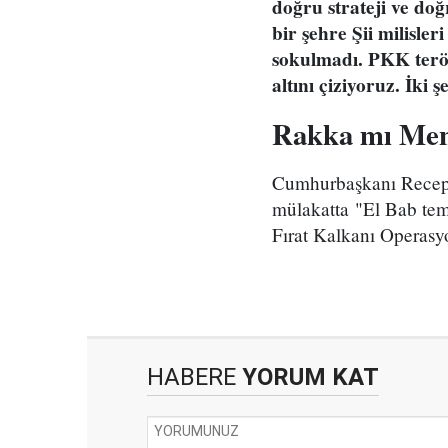
doğru strateji ve do
bir şehre Şii milisl
sokulmadı. PKK terö
altını çiziyoruz. İki
Rakka mı Men
Cumhurbaşkanı Recep T
mülakatta "El Bab tem
Fırat Kalkanı Operasyo
HABERE
YORUM KAT