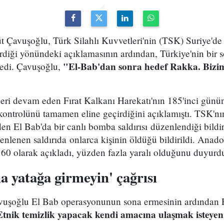
t Çavuşoğlu, Türk Silahlı Kuvvetleri'nin (TSK) Suriye'de
diği yönündeki açıklamasının ardından, Türkiye'nin bir s
"El-Bab'dan sonra hedef Rakka. Biz
edi. Çavuşoğlu,
eri devam eden Fırat Kalkanı Harekatı'nın 185'inci günü
kontrolünü tamamen eline geçirdiğini açıklamıştı. TSK'nı
 El Bab'da bir canlı bomba saldırısı düzenlendiği bildir
enlenen saldırıda onlarca kişinin öldüğü bildirildi. Anado
 60 olarak açıkladı, yüzden fazla yaralı olduğunu duyurd
a yatağa girmeyin' çağrısı
şoğlu El Bab operasyonunun sona ermesinin ardından Ra
tnik temizlik yapacak kendi amacına ulaşmak isteyen 