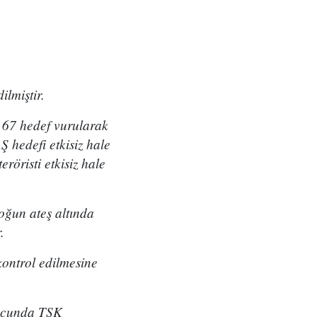
lmiştir.
 67 hedef vurularak
Ş hedefi etkisiz hale
röristi etkisiz hale
yoğun ateş altında
.
ontrol edilmesine
nucunda TSK