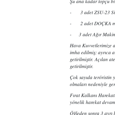
Şu ana kadar topçu birl
- 3 adet ZSU-23 Sila
- 2 adet DOÇKA mon
- 3 adet Ağır Makinalı
Hava Kuvvetlerimize a
imha edilmiş; ayrıca a
getirilmiştir. Açılan 
getirilmiştir.
Çok sayıda teröristin 
olmaları nedeniyle ger
Fırat Kalkanı Harekat
yönelik harekat devam
Öğleden sonra 3 ayrı 