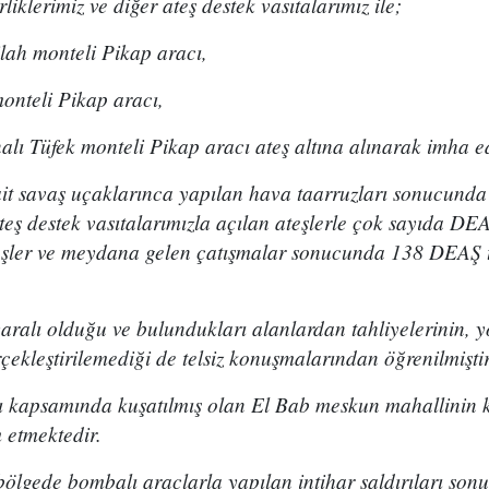
iklerimiz ve diğer ateş destek vasıtalarımız ile;
h monteli Pikap aracı,
teli Pikap aracı,
 Tüfek monteli Pikap aracı ateş altına alınarak imha edi
it savaş uçaklarınca yapılan hava taarruzları sonucunda
teş destek vasıtalarımızla açılan ateşlerle çok sayıda DEA
ateşler ve meydana gelen çatışmalar sonucunda 138 DEAŞ te
yaralı olduğu ve bulundukları alanlardan tahliyelerinin, 
çekleştirilemediği de telsiz konuşmalarından öğrenilmiştir
ı kapsamında kuşatılmış olan El Bab meskun mahallinin k
 etmektedir.
bölgede bombalı araçlarla yapılan intihar saldırıları so