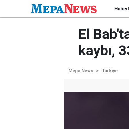
Haber
El Bab't
kaybı, 3
Mepa News
>
Türkiye