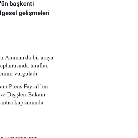
n'ün başkenti
gesel gelişmeleri
nti Amman'da bir araya
plantısında taraflar,
emini vurguladı.
anı Prens Faysal bin
ve Dışişleri Bakanı
antısı kapsamında
in korunmasının