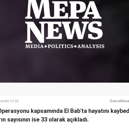
rşembe 10:28
Güncelleme
 Operasyonu kapsamında El Bab'ta hayatını kaybed
rın sayısının ise 33 olarak açıkladı.