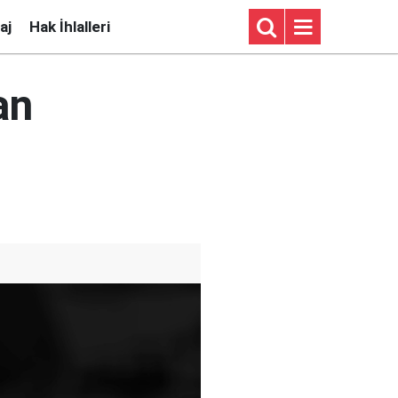
aj
Hak İhlalleri
an