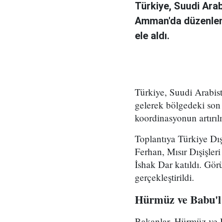
Türkiye, Suudi Arab
Amman'da düzenlene
ele aldı.
Türkiye, Suudi Arabist
gelerek bölgedeki son 
koordinasyonun artırıl
Toplantıya Türkiye Dış
Ferhan, Mısır Dışişler
İshak Dar katıldı. G
gerçekleştirildi.
Hürmüz ve Babu'l
Bakanlar, Hürmüz ve 