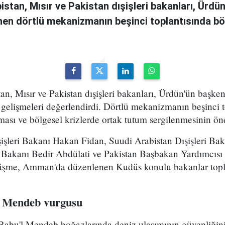
istan, Mısır ve Pakistan dışişleri bakanları, Ürdü
n dörtlü mekanizmanın beşinci toplantısında böl
an, Mısır ve Pakistan dışişleri bakanları, Ürdün'ün başke
gelişmeleri değerlendirdi. Dörtlü mekanizmanın beşinci to
ması ve bölgesel krizlerde ortak tutum sergilenmesinin ön
işleri Bakanı Hakan Fidan, Suudi Arabistan Dışişleri Bak
i Bakanı Bedir Abdülati ve Pakistan Başbakan Yardımcısı 
örüşme, Amman'da düzenlenen Kudüs konulu bakanlar topl
 Mendeb vurgusu
Babu'l Mendeb boğazlarında deniz ulaşımının güvenliğin