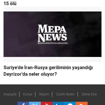
15 ölü
Suriye'de İran-Rusya geriliminin yaşandığı
Deyrizor'da neler oluyor?
Anasayfa
Künye
İletişim
Gizlilik İlkeleri
Sitene Ekle