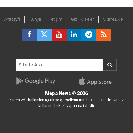
Anasayfa
Künye
İletişim
Gizlilik İlkeleri
Sitene Ekle
Mepa News
© 2026
Sitemizde kullanılan içerik ve görsellerin tüm hakları saklıdır, izinsiz
kullanımı hukuki yaptırıma tabidir.