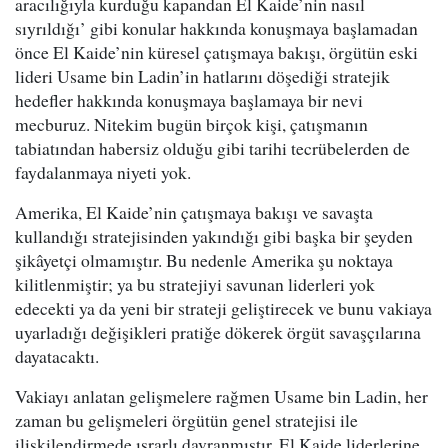
aracılığıyla kurduğu kapandan El Kaide’nin nasıl
sıyrıldığı’ gibi konular hakkında konuşmaya başlamadan
önce El Kaide’nin küresel çatışmaya bakışı, örgütün eski
lideri Usame bin Ladin’in hatlarını döşediği stratejik
hedefler hakkında konuşmaya başlamaya bir nevi
mecburuz. Nitekim bugün birçok kişi, çatışmanın
tabiatından habersiz olduğu gibi tarihi tecrübelerden de
faydalanmaya niyeti yok.
Amerika, El Kaide’nin çatışmaya bakışı ve savaşta
kullandığı stratejisinden yakındığı gibi başka bir şeyden
şikâyetçi olmamıştır. Bu nedenle Amerika şu noktaya
kilitlenmiştir; ya bu stratejiyi savunan liderleri yok
edecekti ya da yeni bir strateji geliştirecek ve bunu vakiaya
uyarladığı değişikleri pratiğe dökerek örgüt savaşçılarına
dayatacaktı.
Vakiayı anlatan gelişmelere rağmen Usame bin Ladin, her
zaman bu gelişmeleri örgütün genel stratejisi ile
ilişkilendirmede ısrarlı davranmıştır. El Kaide liderlerine