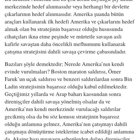
merkezinde hedef alınmasıdır veya herhangi bir devlette
çıkarlarının hedef alınmasıdır. Amerika şuanda bütün
araçları kullanarak ilk hedefi Amerika ve çıkarlarını hedef
almak olan bu stratejinin başarısız olduğu hususunda
cihatçıları ikna etme peşinde ve mürtetle savaşın asli
kafirle savaştan daha öncelikli mefhumunu kullanarak
çatışma stratejisini dahili savaşa çevirme çabasındadır.
Bazıları şöyle demektedir; Nerede Amerika’nın kendi
evinde vurulmaları? Boston maraton saldırısı, Ömer
Faruk’un uçak saldırısı ve benzeri saldırılardan sonra Bin
Ladin stratejisinin başarısız olduğu kabul edilmektedir.
Geçtiğimiz yıllarda ve Arap baharı kaosundan sonra
direnişçiler dahili savaşa yönelmiş olsalar da ve
Amerika’nın kendi merkezinde vurulacağı saldırılar
gecikmiş olsa da bu söz konusu stratejinin başarısız
olduğu anlamına gelmez, Amerika’nın çatışmayı dahili
çatışmaya dönüştürme isteklerine icabet edildiği anlamına
da. Aksine bazı muayyen sebeplerden dolayı direnişçiler