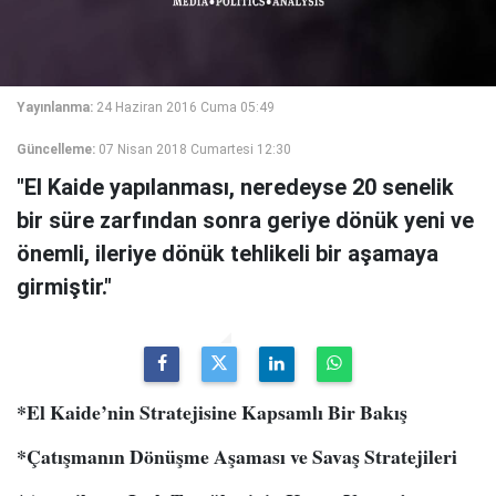
Yayınlanma:
24 Haziran 2016 Cuma 05:49
Güncelleme:
07 Nisan 2018 Cumartesi 12:30
"El Kaide yapılanması, neredeyse 20 senelik
bir süre zarfından sonra geriye dönük yeni ve
önemli, ileriye dönük tehlikeli bir aşamaya
girmiştir."
*El Kaide’nin Stratejisine Kapsamlı Bir Bakış
*Çatışmanın Dönüşme Aşaması ve Savaş Stratejileri