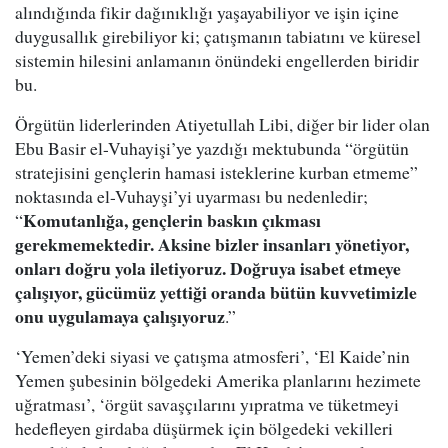
alındığında fikir dağınıklığı yaşayabiliyor ve işin içine
duygusallık girebiliyor ki; çatışmanın tabiatını ve küresel
sistemin hilesini anlamanın önündeki engellerden biridir
bu.
Örgütün liderlerinden Atiyetullah Libi, diğer bir lider olan
Ebu Basir el-Vuhayişi’ye yazdığı mektubunda “örgütün
stratejisini gençlerin hamasi isteklerine kurban etmeme”
noktasında el-Vuhayşi’yi uyarması bu nedenledir;
Komutanlığa, gençlerin baskın çıkması
“
gerekmemektedir. Aksine bizler insanları yönetiyor,
onları doğru yola iletiyoruz. Doğruya isabet etmeye
çalışıyor, gücümüz yettiği oranda bütün kuvvetimizle
onu uygulamaya çalışıyoruz
.”
‘Yemen’deki siyasi ve çatışma atmosferi’, ‘El Kaide’nin
Yemen şubesinin bölgedeki Amerika planlarını hezimete
uğratması’, ‘örgüt savaşçılarını yıpratma ve tüketmeyi
hedefleyen girdaba düşürmek için bölgedeki vekilleri