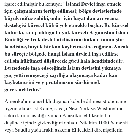
İslami Devlet inşa etmek
işaret edilmiştir bu konuya; “
için çalışmaların tertip edilmesi; bölge devletlerinde
büyük nüfuz sahibi, onlar için hayat damarı ve ana
destekçisi küresel küfrü yok etmekle başlar. Bu küresel
küfür ki, sahip olduğu büyük kuvveti Afganistan İslam
Emirliği ve Irak devletini düşürme imkanı tanımıştır
kendisine, büyük bir kan kaybetmesine rağmen. Ancak
bu süreçte bölgede hangi İslam devleti inşa edilirse
edilsin hükümeti düşürecek gücü hala kendisindedir.
Bu nedenle inşa edeceğimiz İslam devletini yıkmaya
güç yettiremeyeceği zayıflığa ulaşıncaya kadar kan
kaybetmesini ve yıpratılmasını sürdürmek
gerekmektedir.
”
Amerika’nın öncelikli düşman kabul edilmesi stratejisine
uygun olarak El Kaide, savaşı New York ve Washington
sokaklarına taşıdığı zaman Amerika tehlikenin bu
düşünce içinde gizlendiğini anladı. Nitekim 1000 Yemenli
veya Suudlu yada Iraklı askerin El Kaideli direnişçilerin