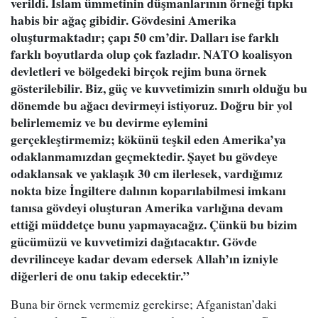
verildi. İslam ümmetinin düşmanlarının örneği tıpkı
habis bir ağaç gibidir. Gövdesini Amerika
oluşturmaktadır; çapı 50 cm’dir. Dalları ise farklı
farklı boyutlarda olup çok fazladır. NATO koalisyon
devletleri ve bölgedeki birçok rejim buna örnek
gösterilebilir. Biz, güç ve kuvvetimizin sınırlı olduğu bu
dönemde bu ağacı devirmeyi istiyoruz. Doğru bir yol
belirlememiz ve bu devirme eylemini
gerçekleştirmemiz; kökünü teşkil eden Amerika’ya
odaklanmamızdan geçmektedir. Şayet bu gövdeye
odaklansak ve yaklaşık 30 cm ilerlesek, vardığımız
nokta bize İngiltere dalının koparılabilmesi imkanı
tanısa gövdeyi oluşturan Amerika varlığına devam
ettiği müddetçe bunu yapmayacağız. Çünkü bu bizim
gücümüzü ve kuvvetimizi dağıtacaktır. Gövde
devrilinceye kadar devam edersek Allah’ın izniyle
diğerleri de onu takip edecektir.”
Buna bir örnek vermemiz gerekirse; Afganistan’daki