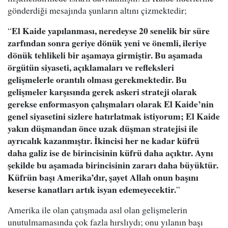
gönderdiği mesajında şunların altını çizmektedir;
El Kaide yapılanması, neredeyse 20 senelik bir süre
“
zarfından sonra geriye dönük yeni ve önemli, ileriye
dönük tehlikeli bir aşamaya girmiştir. Bu aşamada
örgütün siyaseti, açıklamaları ve refleksleri
gelişmelerle orantılı olması gerekmektedir. Bu
gelişmeler karşısında gerek askeri strateji olarak
gerekse enformasyon çalışmaları olarak El Kaide’nin
genel siyasetini sizlere hatırlatmak istiyorum; El Kaide
yakın düşmandan önce uzak düşman stratejisi ile
ayrıcalık kazanmıştır. İkincisi her ne kadar küfrü
daha galiz ise de birincisinin küfrü daha açıktır. Aynı
şekilde bu aşamada birincisinin zararı daha büyüktür.
Küfrün başı Amerika’dır, şayet Allah onun başını
keserse kanatları artık isyan edemeyecektir.
”
Amerika ile olan çatışmada asıl olan gelişmelerin
unutulmamasında çok fazla hırslıydı; onu yılanın başı