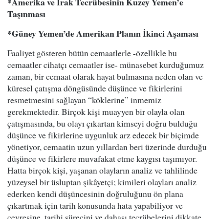
*Amerika ve Irak Tecrübesinin Kuzey Yemen’e
Taşınması
*Güney Yemen’de Amerikan Planın İkinci Aşaması
Faaliyet gösteren bütün cemaatlerle -özellikle bu
cemaatler cihatçı cemaatler ise- münasebet kurduğumuz
zaman, bir cemaat olarak hayat bulmasına neden olan ve
küresel çatışma döngüsünde düşünce ve fikirlerini
resmetmesini sağlayan “köklerine” inmemiz
gerekmektedir. Birçok kişi muayyen bir olayla olan
çatışmasında, bu olayı çıkartan kimseyi doğru bulduğu
düşünce ve fikirlerine uygunluk arz edecek bir biçimde
yönetiyor, cemaatin uzun yıllardan beri üzerinde durduğu
düşünce ve fikirlere muvafakat etme kaygısı taşımıyor.
Hatta birçok kişi, yaşanan olayların analiz ve tahlilinde
yüzeysel bir üsluptan şikâyetçi; kimileri olayları analiz
ederken kendi düşüncesinin doğruluğunu ön plana
çıkartmak için tarih konusunda hata yapabiliyor ve
çevresine, tarihi sürecini ve dahası tecrübelerini dikkate