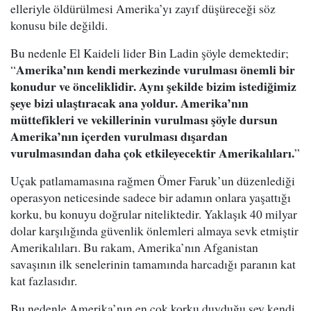
elleriyle öldürülmesi Amerika’yı zayıf düşüreceği söz
konusu bile değildi.
Bu nedenle El Kaideli lider Bin Ladin şöyle demektedir;
Amerika’nın kendi merkezinde vurulması önemli bir
“
konudur ve önceliklidir. Aynı şekilde bizim istediğimiz
şeye bizi ulaştıracak ana yoldur. Amerika’nın
müttefikleri ve vekillerinin vurulması şöyle dursun
Amerika’nın içerden vurulması dışardan
vurulmasından daha çok etkileyecektir Amerikalıları.
”
Uçak patlamamasına rağmen Ömer Faruk’un düzenlediği
operasyon neticesinde sadece bir adamın onlara yaşattığı
korku, bu konuyu doğrular niteliktedir. Yaklaşık 40 milyar
dolar karşılığında güvenlik önlemleri almaya sevk etmiştir
Amerikalıları. Bu rakam, Amerika’nın Afganistan
savaşının ilk senelerinin tamamında harcadığı paranın kat
kat fazlasıdır.
Bu nedenle Amerika’nın en çok korku duyduğu şey kendi