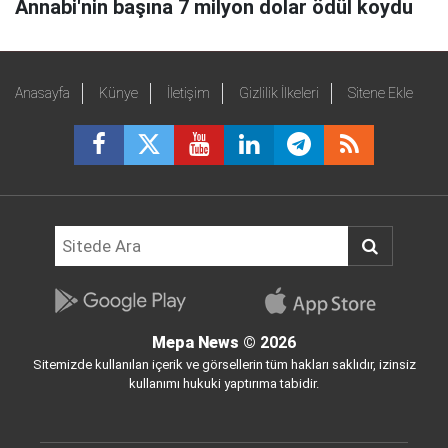
Annabi'nin başına 7 milyon dolar ödül koydu
Anasayfa
Künye
İletişim
Gizlilik İlkeleri
Sitene Ekle
Mepa News
© 2026
Sitemizde kullanılan içerik ve görsellerin tüm hakları saklıdır, izinsiz
kullanımı hukuki yaptırıma tabidir.