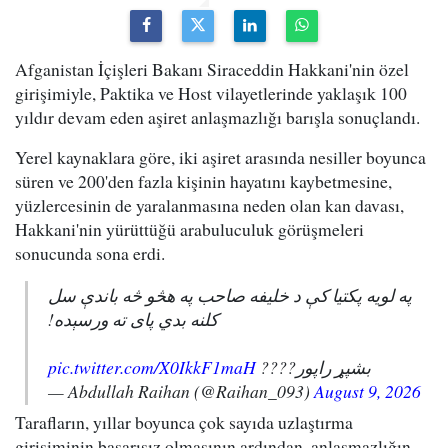
Afganistan İçişleri Bakanı Siraceddin Hakkani'nin özel
girişimiyle, Paktika ve Host vilayetlerinde yaklaşık 100
yıldır devam eden aşiret anlaşmazlığı barışla sonuçlandı.
Yerel kaynaklara göre, iki aşiret arasında nesiller boyunca
süren ve 200'den fazla kişinin hayatını kaybetmesine,
yüzlercesinin de yaralanmasına neden olan kan davası,
Hakkani'nin yürüttüğü arabuluculuk görüşmeleri
sonucunda sona erdi.
په لویه پکتیا کې د خلیفه صاحب په هڅو څه باندې سل
کلنه بدي پای ته ورسېده!
pic.twitter.com/X0IkkF1maH
بشپړ راپور????
— Abdullah Raihan (@Raihan_093)
August 9, 2026
Tarafların, yıllar boyunca çok sayıda uzlaştırma
girişiminin başarısız olmasının ardından, anlaşmazlığın