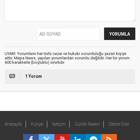
UYARI: Yorumların her türlü cezai ve hukuki sorumluluğu yazan kişiye
aittir. Mepa News, yapılan yorumlardan sorumlu değildir. Her bir yorum
600 karakterle (boşluklu) sınırlıdır.
1 Yorum
Anasayfa
Künye
İletişim
Gizlilik İlkeleri
Sitene Ekle