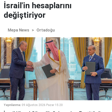
İsrail'in hesaplarını
değiştiriyor
Mepa News
>
Ortadoğu
Yayınlanma:
09 Ağustos 2026 Pazar 15:20