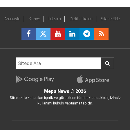
Anasayfa
Künye
İletişim
Gizlilik İlkeleri
Sitene Ekle
Mepa News
© 2026
Sitemizde kullanılan içerik ve görsellerin tüm hakları saklıdır, izinsiz
kullanımı hukuki yaptırıma tabidir.