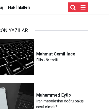
aj
Hak İhlalleri
SON YAZILAR
Mahmut Cemil
İnce
Filin kör tarifi
Muhammed
Eyüp
İran meselesine doğru bakış
nasıl olmalı?