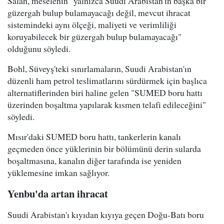
Salah, meselenin "yalnızca Suudi Arabistan'ın başka bir
güzergah bulup bulamayacağı değil, mevcut ihracat
sistemindeki aynı ölçeği, maliyeti ve verimliliği
koruyabilecek bir güzergah bulup bulamayacağı"
olduğunu söyledi.
Bohl, Süveyş'teki sınırlamaların, Suudi Arabistan'ın
düzenli ham petrol teslimatlarını sürdürmek için başlıca
alternatiflerinden biri haline gelen "SUMED boru hattı
üzerinden boşaltma yapılarak kısmen telafi edileceğini"
söyledi.
Mısır'daki SUMED boru hattı, tankerlerin kanalı
geçmeden önce yüklerinin bir bölümünü derin sularda
boşaltmasına, kanalın diğer tarafında ise yeniden
yüklemesine imkan sağlıyor.
Yenbu'da artan ihracat
Suudi Arabistan'ı kıyıdan kıyıya geçen Doğu-Batı boru