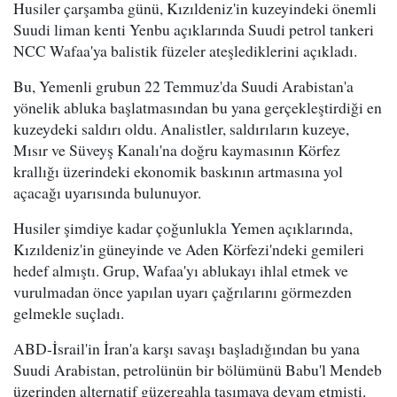
Husiler çarşamba günü, Kızıldeniz'in kuzeyindeki önemli
Suudi liman kenti Yenbu açıklarında Suudi petrol tankeri
NCC Wafaa'ya balistik füzeler ateşlediklerini açıkladı.
Bu, Yemenli grubun 22 Temmuz'da Suudi Arabistan'a
yönelik abluka başlatmasından bu yana gerçekleştirdiği en
kuzeydeki saldırı oldu. Analistler, saldırıların kuzeye,
Mısır ve Süveyş Kanalı'na doğru kaymasının Körfez
krallığı üzerindeki ekonomik baskının artmasına yol
açacağı uyarısında bulunuyor.
Husiler şimdiye kadar çoğunlukla Yemen açıklarında,
Kızıldeniz'in güneyinde ve Aden Körfezi'ndeki gemileri
hedef almıştı. Grup, Wafaa'yı ablukayı ihlal etmek ve
vurulmadan önce yapılan uyarı çağrılarını görmezden
gelmekle suçladı.
ABD-İsrail'in İran'a karşı savaşı başladığından bu yana
Suudi Arabistan, petrolünün bir bölümünü Babu'l Mendeb
üzerinden alternatif güzergahla taşımaya devam etmişti.