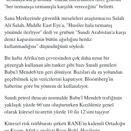
"her tırmanışa tırmanışla karşılık vereceğini" belirtti.
Sana Merkezinde güvenlik meseleleri araştırmacısı Salah
Ali Salah, Middle East Eye'a, "Husiler hala tırmanış
yönünde ilerliyor" dedi ve grubun "Suudi Arabistan'a karşı
deniz kapasitesinin bütün ağırlığını henüz
kullanmadığını" düşündüğünü söyledi.
Bu hafta Afrika'nın çevresinden çok daha uzun bir
güzergah kullanan altı tanker gibi bazı Suudi gemileri
Babu'l Mendeb'ten geri dönüyor. Bazıları da su yolundan
geçebilmek için vericilerini kapatıyor. Bloomberg'in
haberine göre bu yöntem de kullanılıyor.
Suudi petrol ihracatı normalde Babu'l Mendeb trafiğinin
yaklaşık yüzde 66'sını oluştururken Kızıldeniz genel
olarak küresel ticaretin yüzde 10 ila 12'sini taşıyor.
Küresel risk istihbaratı şirketi RANE'in kıdemli Ortadoğu
ve Kuzey Afrika analisti Ryan Bohl, Husilerin