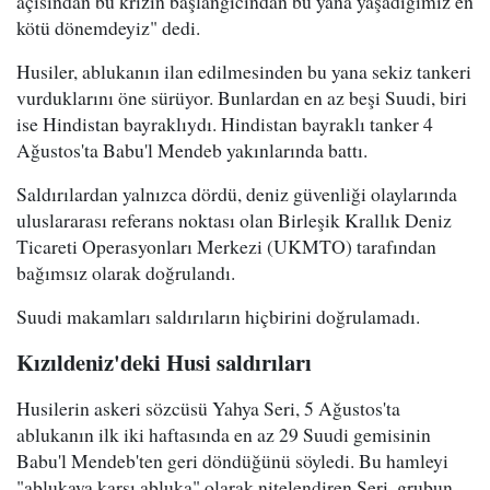
açısından bu krizin başlangıcından bu yana yaşadığımız en
kötü dönemdeyiz" dedi.
Husiler, ablukanın ilan edilmesinden bu yana sekiz tankeri
vurduklarını öne sürüyor. Bunlardan en az beşi Suudi, biri
ise Hindistan bayraklıydı. Hindistan bayraklı tanker 4
Ağustos'ta Babu'l Mendeb yakınlarında battı.
Saldırılardan yalnızca dördü, deniz güvenliği olaylarında
uluslararası referans noktası olan Birleşik Krallık Deniz
Ticareti Operasyonları Merkezi (UKMTO) tarafından
bağımsız olarak doğrulandı.
Suudi makamları saldırıların hiçbirini doğrulamadı.
Kızıldeniz'deki Husi saldırıları
Husilerin askeri sözcüsü Yahya Seri, 5 Ağustos'ta
ablukanın ilk iki haftasında en az 29 Suudi gemisinin
Babu'l Mendeb'ten geri döndüğünü söyledi. Bu hamleyi
"ablukaya karşı abluka" olarak nitelendiren Seri, grubun