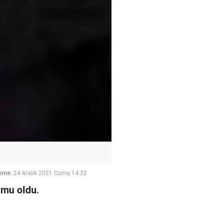
eme:
24 Aralık 2021 Cuma 14:32
rmu oldu.