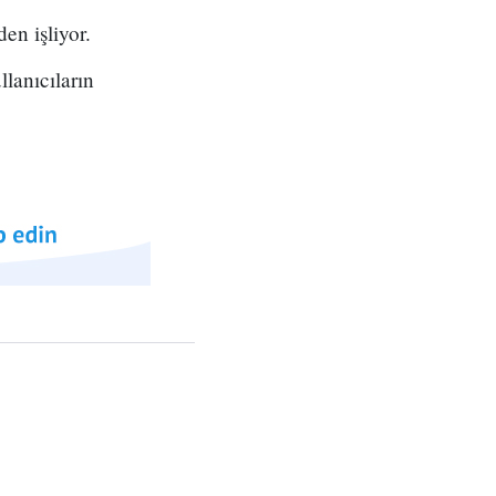
en işliyor.
lanıcıların