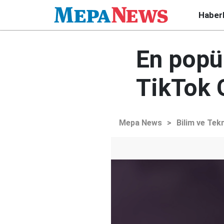
Haber
En popül
TikTok G
Mepa News
>
Bilim ve Tekn