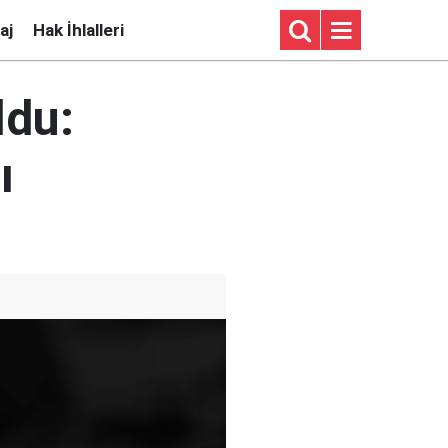
aj
Hak İhlalleri
ldu:
ı