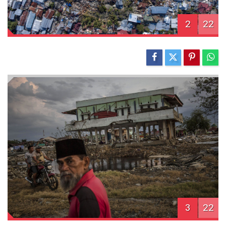
2
22
3
22