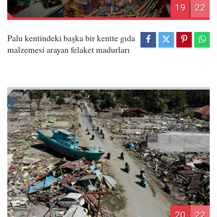
19
22
Palu kentindeki başka bir kentte gıda
malzemesi arayan felaket madurları
20
22