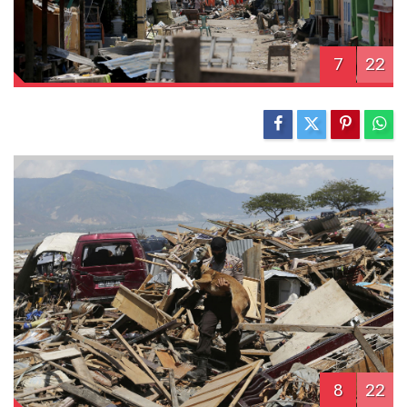
7
22
8
22