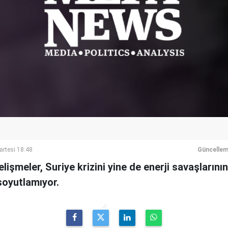
artesi 18:48
Güncellem
işmeler, Suriye krizini yine de enerji savaşlarının
oyutlamıyor.