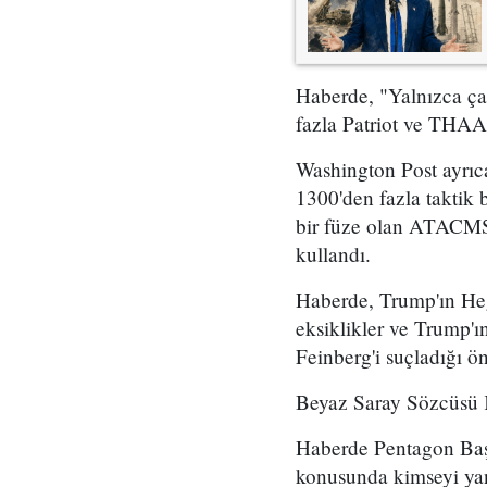
Haberde, "Yalnızca ça
fazla Patriot ve THAA
Washington Post ayrıca
1300'den fazla taktik b
bir füze olan ATACMS 
kullandı.
Haberde, Trump'ın He
eksiklikler ve Trump'
Feinberg'i suçladığı ö
Beyaz Saray Sözcüsü Ka
Haberde Pentagon Ba
konusunda kimseyi yan