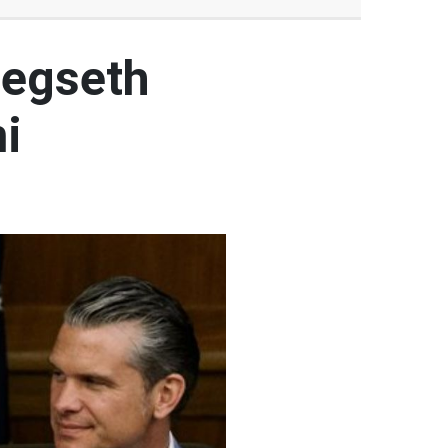
Hegseth
mi