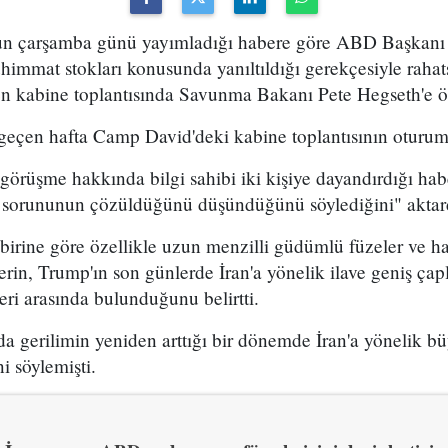
un çarşamba günü yayımladığı habere göre ABD Başkanı
himmat stokları konusunda yanıltıldığı gerekçesiyle rahatsı
n kabine toplantısında Savunma Bakanı Pete Hegseth'e ö
 geçen hafta Camp David'deki kabine toplantısının oturum
görüşme hakkında bilgi sahibi iki kişiye dayandırdığı ha
sorununun çözüldüğünü düşündüğünü söylediğini" aktar
birine göre özellikle uzun menzilli güdümlü füzeler ve
erin, Trump'ın son günlerde İran'a yönelik ilave geniş çapl
ri arasında bulunduğunu belirtti.
a gerilimin yeniden arttığı bir dönemde İran'a yönelik b
ini söylemişti.