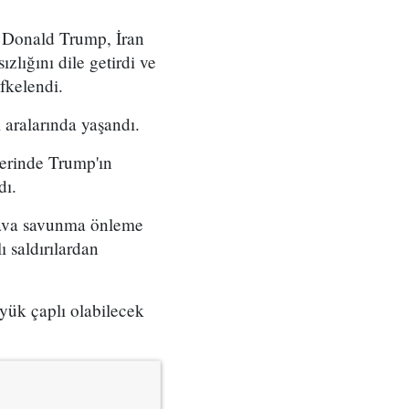
 Donald Trump, İran
zlığını dile getirdi ve
fkelendi.
 aralarında yaşandı.
berinde Trump'ın
dı.
 hava savunma önleme
ı saldırılardan
üyük çaplı olabilecek