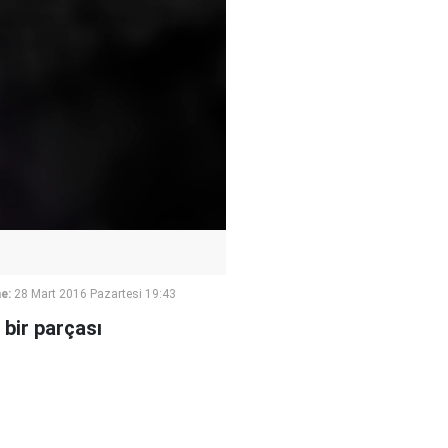
e:
28 Mart 2016 Pazartesi 19:43
 bir parçası