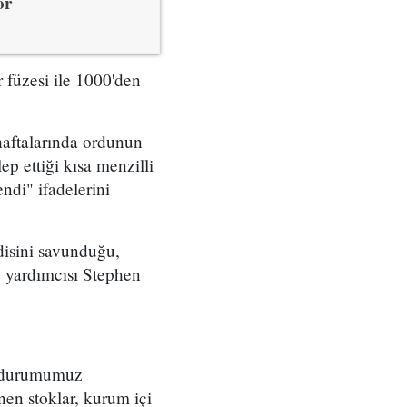
or
 füzesi ile 1000'den
haftalarında ordunun
ep ettiği kısa menzilli
di" ifadelerini
isini savunduğu,
e yardımcısı Stephen
t durumumuz
en stoklar, kurum içi