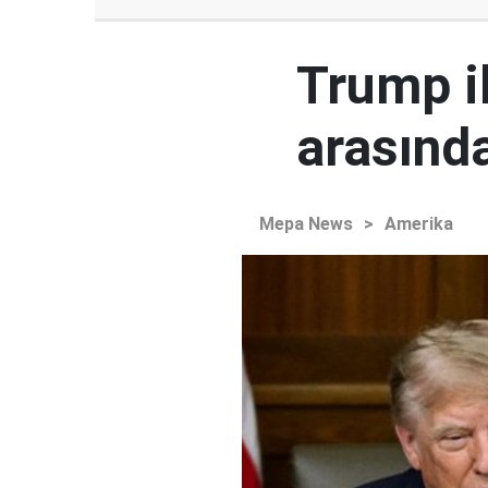
Trump i
arasında
Mepa News
>
Amerika