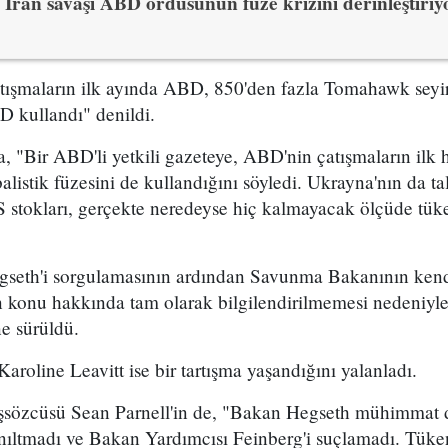
İran savaşı ABD ordusunun füze krizini derinleştiriy
tışmaların ilk ayında ABD, 850'den fazla Tomahawk seyir
D kullandı" denildi.
, "Bir ABD'li yetkili gazeteye, ABD'nin çatışmaların ilk 
alistik füzesini de kullandığını söyledi. Ukrayna'nın da tal
stokları, gerçekte neredeyse hiç kalmayacak ölçüde tüken
gseth'i sorgulamasının ardından Savunma Bakanının kend
ın konu hakkında tam olarak bilgilendirilmemesi nedeniyl
ne sürüldü.
roline Leavitt ise bir tartışma yaşandığını yalanladı.
şsözcüsü Sean Parnell'in de, "Bakan Hegseth mühimma
ıltmadı ve Bakan Yardımcısı Feinberg'i suçlamadı. Tüken