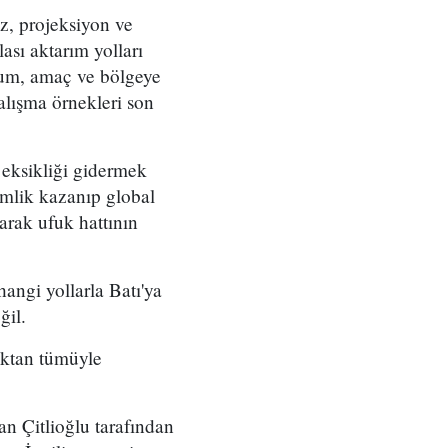
iz, projeksiyon ve
ası aktarım yolları
num, amaç ve bölgeye
çalışma örnekleri son
r eksikliği gidermek
kimlik kazanıp global
arak ufuk hattının
hangi yollarla Batı'ya
ğil.
maktan tümüyle
 Çitlioğlu tarafından