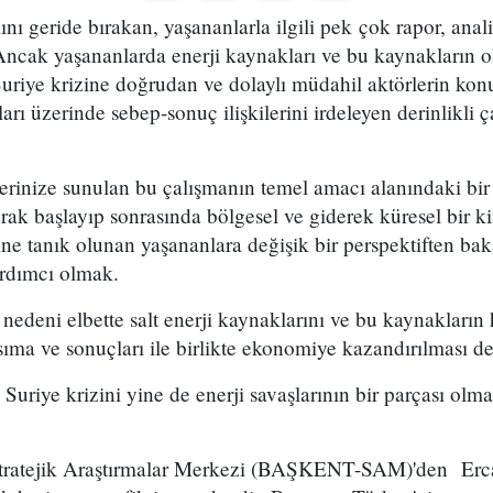
nı geride bırakan, yaşananlarla ilgili pek çok rapor, anal
Ancak yaşananlarda enerji kaynakları ve bu kaynakların ol
Suriye krizine doğrudan ve dolaylı müdahil aktörlerin ko
ları üzerinde sebep-sonuç ilişkilerini irdeleyen derinlikli 
rilerinize sunulan bu çalışmanın temel amacı alanındaki bi
larak başlayıp sonrasında bölgesel ve giderek küresel bir 
ne tanık olunan yaşananlara değişik bir perspektiften bak
ardımcı olmak.
 nedeni elbette salt enerji kaynaklarını ve bu kaynakların 
sıma ve sonuçları ile birlikte ekonomiye kazandırılması de
 Suriye krizini yine de enerji savaşlarının bir parçası ol
Stratejik Araştırmalar Merkezi (BAŞKENT-SAM)'den Ercan