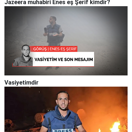
Jazeera muhabiri Enes eş Şerif kimdir?
Vasiyetimdir