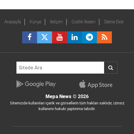
Anasayfa
Künye
İletişim
Gizlilik İlkeleri
Sitene Ekle
Mepa News
© 2026
Sitemizde kullanılan içerik ve görsellerin tüm hakları saklıdır, izinsiz
kullanımı hukuki yaptırıma tabidir.