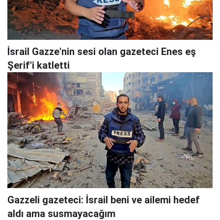
İsrail Gazze'nin sesi olan gazeteci Enes eş
Şerif'i katletti
Gazzeli gazeteci: İsrail beni ve ailemi hedef
aldı ama susmayacağım