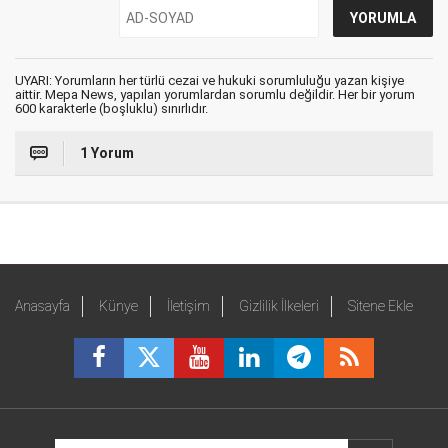
UYARI: Yorumların her türlü cezai ve hukuki sorumluluğu yazan kişiye
aittir. Mepa News, yapılan yorumlardan sorumlu değildir. Her bir yorum
600 karakterle (boşluklu) sınırlıdır.
1 Yorum
Anasayfa
Künye
İletişim
Gizlilik İlkeleri
Sitene Ekle