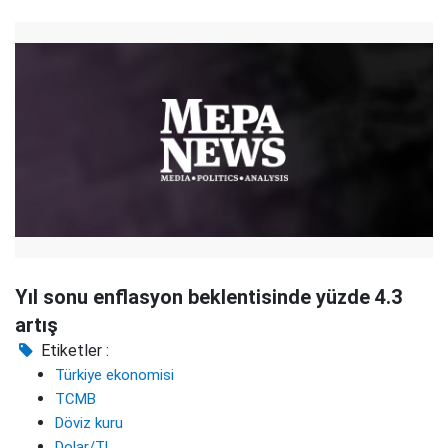
Yıl sonu enflasyon beklentisinde yüzde 4.3
artış
Etiketler :
Türkiye ekonomisi
TCMB
Döviz kuru
Dolar/TL