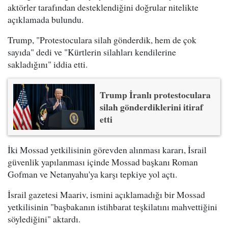
aktörler tarafından desteklendiğini doğrular nitelikte
açıklamada bulundu.
Trump, "Protestoculara silah gönderdik, hem de çok
sayıda" dedi ve "Kürtlerin silahları kendilerine
sakladığını" iddia etti.
Trump İranlı protestoculara
silah gönderdiklerini itiraf
etti
İki Mossad yetkilisinin görevden alınması kararı, İsrail
güvenlik yapılanması içinde Mossad başkanı Roman
Gofman ve Netanyahu'ya karşı tepkiye yol açtı.
İsrail gazetesi Maariv, ismini açıklamadığı bir Mossad
yetkilisinin "başbakanın istihbarat teşkilatını mahvettiğini
söylediğini" aktardı.