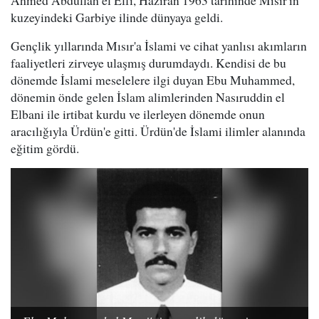
Ahmed Abdullah el Elfi, Haziran 1963 tarihinde Mısır'ın
kuzeyindeki Garbiye ilinde dünyaya geldi.
Gençlik yıllarında Mısır'a İslami ve cihat yanlısı akımların
faaliyetleri zirveye ulaşmış durumdaydı. Kendisi de bu
dönemde İslami meselelere ilgi duyan Ebu Muhammed,
dönemin önde gelen İslam alimlerinden Nasıruddin el
Elbani ile irtibat kurdu ve ilerleyen dönemde onun
aracılığıyla Ürdün'e gitti. Ürdün'de İslami ilimler alanında
eğitim gördü.