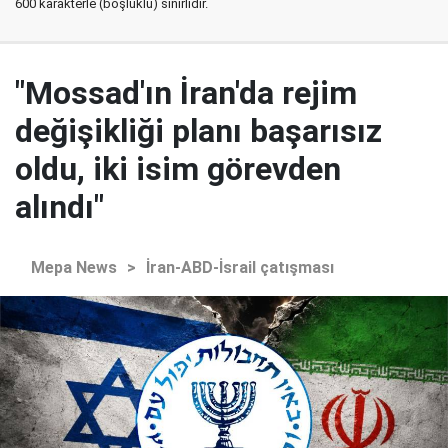
600 karakterle (boşluklu) sınırlıdır.
"Mossad'ın İran'da rejim
değişikliği planı başarısız
oldu, iki isim görevden
alındı"
Mepa News
>
İran-ABD-İsrail çatışması