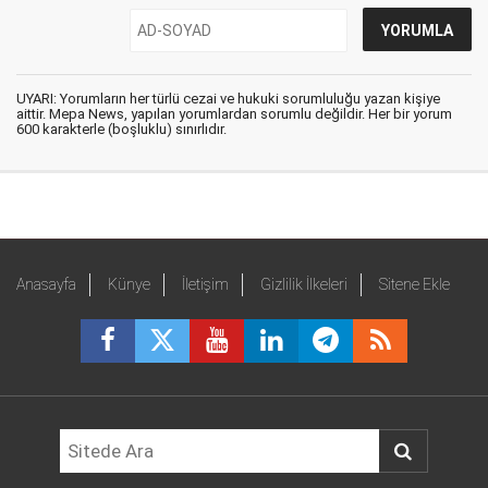
UYARI: Yorumların her türlü cezai ve hukuki sorumluluğu yazan kişiye
aittir. Mepa News, yapılan yorumlardan sorumlu değildir. Her bir yorum
600 karakterle (boşluklu) sınırlıdır.
Anasayfa
Künye
İletişim
Gizlilik İlkeleri
Sitene Ekle