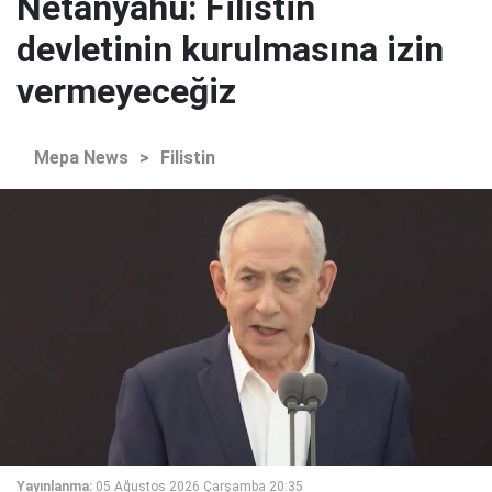
Netanyahu: Filistin
devletinin kurulmasına izin
vermeyeceğiz
Mepa News
>
Filistin
Yayınlanma:
05 Ağustos 2026 Çarşamba 20:35