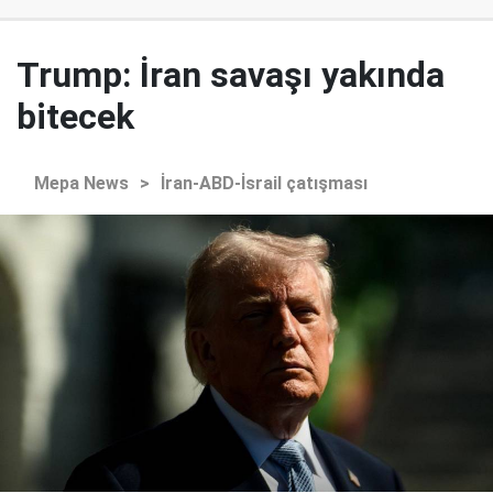
Trump: İran savaşı yakında
bitecek
Mepa News
>
İran-ABD-İsrail çatışması