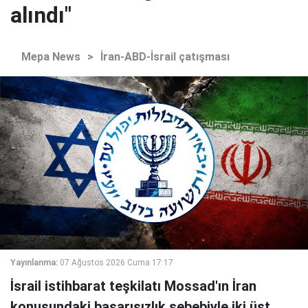
alındı"
Mepa News
>
İran-ABD-İsrail çatışması
Yayınlanma:
07 Ağustos 2026 Cuma 17:17
İsrail istihbarat teşkilatı Mossad'ın İran
konusundaki başarısızlık sebebiyle iki üst