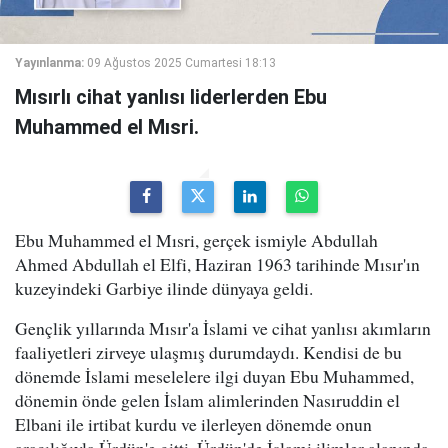
Yayınlanma:
09 Ağustos 2025 Cumartesi 18:13
Mısırlı cihat yanlısı liderlerden Ebu
Muhammed el Mısri.
Ebu Muhammed el Mısri, gerçek ismiyle Abdullah
Ahmed Abdullah el Elfi, Haziran 1963 tarihinde Mısır'ın
kuzeyindeki Garbiye ilinde dünyaya geldi.
Gençlik yıllarında Mısır'a İslami ve cihat yanlısı akımların
faaliyetleri zirveye ulaşmış durumdaydı. Kendisi de bu
dönemde İslami meselelere ilgi duyan Ebu Muhammed,
dönemin önde gelen İslam alimlerinden Nasıruddin el
Elbani ile irtibat kurdu ve ilerleyen dönemde onun
aracılığıyla Ürdün'e gitti. Ürdün'de İslami ilimler alanında