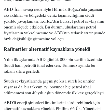
ABD-İran savaşı nedeniyle Hürmüz Boğazı'nda yaşanan
aksaklıklar ve bölgedeki deniz taşımacılığının ciddi
şekilde yavaşlaması, Körfez'den küresel petrol sevkiyatını
önemli ölçüde etkiledi. Bu durum, uluslararası petrol
fiyatlarının yükselmesine ve ABD'nin tedarik stratejisinde
hızlı değişikliğe gitmesine yol açtı.
Rafineriler alternatif kaynaklara yöneldi
Yılın ilk aylarında ABD günlük 800 bin varilin üzerinde
Suudi ham petrolü ithal ederken, Temmuz ayında bu
rakam sıfıra geriledi.
Suudi sevkiyatlarında geçmişte kısa süreli kesintiler
yaşansa da, bir takvim ayı boyunca hiç petrol ithal
edilmemesi son 40 yılı aşkın dönemde ilk kez gerçekleşti.
ABD'li enerji şirketleri üretimlerini sürdürebilmek için
alternatif kaynaklara yöneldi. Phillips 66 Üst Yöneticisi