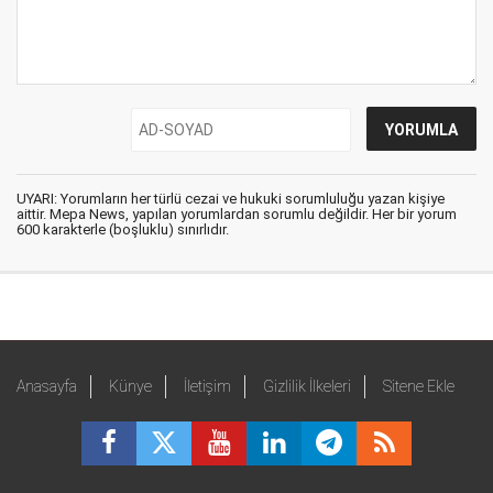
UYARI: Yorumların her türlü cezai ve hukuki sorumluluğu yazan kişiye
aittir. Mepa News, yapılan yorumlardan sorumlu değildir. Her bir yorum
600 karakterle (boşluklu) sınırlıdır.
Anasayfa
Künye
İletişim
Gizlilik İlkeleri
Sitene Ekle