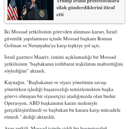
Trump İranlı protestoculara
silah gönderdiklerini itiraf
etti
İki Mossad yetkilisinin görevden alınması kararı, İsrail
güvenlik yapılanması içinde Mossad başkanı Roman
Gofman ve Netanyahu'ya karşı tepkiye yol açtı.
İsrail gazetesi Maariv, ismini açıklamadığı bir Mossad
yetkilisinin "başbakanın istihbarat teşkilatını mahvettiğini
söylediğini" aktardı.
Kaynağın, "Başbakanın ve siyasi yönetimin savaşı
yönetirken işlediği başarısızlığı temizlemekten başka
görevi olmayan bir siyasetçiyi atadığınızda olan budur.
Operasyon, ABD başkanının kararı nedeniyle
gerçekleştirilmedi ve başbakan bu karara karşı mücadele
etmedi." dediği aktarıldı.
Aynı yetkili, Mossad içinde ciddi bir hoşnutsuzluk