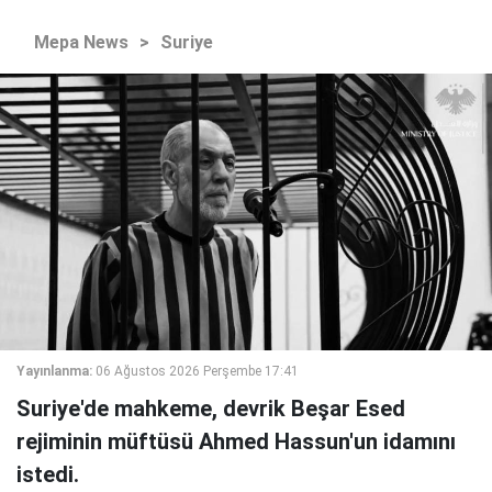
Mepa News
>
Suriye
Yayınlanma:
06 Ağustos 2026 Perşembe 17:41
Suriye'de mahkeme, devrik Beşar Esed
rejiminin müftüsü Ahmed Hassun'un idamını
istedi.