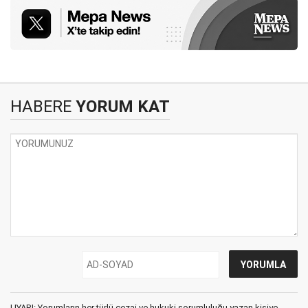
HABERE
YORUM KAT
UYARI: Yorumların her türlü cezai ve hukuki sorumluluğu yazan kişiye