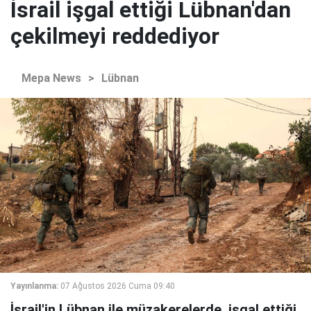
İsrail işgal ettiği Lübnan'dan
çekilmeyi reddediyor
Mepa News
>
Lübnan
Yayınlanma:
07 Ağustos 2026 Cuma 09:40
İsrail'in Lübnan ile müzakerelerde, işgal ettiği