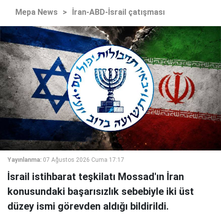
Mepa News
>
İran-ABD-İsrail çatışması
Yayınlanma:
07 Ağustos 2026 Cuma 17:17
İsrail istihbarat teşkilatı Mossad'ın İran
konusundaki başarısızlık sebebiyle iki üst
düzey ismi görevden aldığı bildirildi.