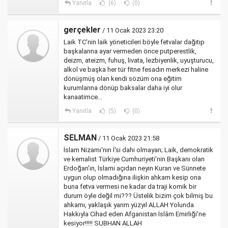
Yanıtla
(6)
(0)
gerçekler
/ 11 Ocak 2023 23:20
Laik TC'nin laik yöneticileri böyle fetvalar dağıtıp
başkalarına ayar vermeden önce putperestlik,
deizm, ateizm, fuhuş, livata, lezbiyenlik, uyuşturucu,
alkol ve başka her tür fitne fesadın merkezi haline
dönüşmüş olan kendi sözüm ona eğitim
kurumlarına dönüp baksalar daha iyi olur
kanaatimce...
Yanıtla
(5)
(0)
SELMAN
/ 11 Ocak 2023 21:58
İslam Nizamı'nın İ'si dahi olmayan; Laik, demokratik
ve kemalist Türkiye Cumhuriyeti'nin Başkanı olan
Erdoğan'ın, İslami açıdan neyin Kuran ve Sünnete
uygun olup olmadığına ilişkin ahkam kesip ona
buna fetva vermesi ne kadar da traji komik bir
durum öyle değil mi??? Üstelik bizim çok bilmiş bu
ahkamı, yaklaşık yarım yüzyıl ALLAH Yolunda
Hakkıyla Cihad eden Afganistan İslâm Emirliği'ne
kesiyor!!!!! SUBHAN ALLAH