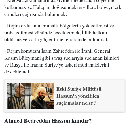
- Medya açıklamalarında sivilleri hedef alan söylemler
kullanmak ve Halep'in doğusundaki sivillere bölgeyi terk
etmeleri çağrısında bulunmak.
- Rejim ordusunu, muhalif bölgelerin yok edilmesi ve
imha edilmesi yönünde teşvik etmek, İdlib halkını
öldürme ve zorla göç ettirme tehdidinde bulunmak.
- Rejim komutanı İsam Zahreddin ile İranlı General
Kasım Süleymani gibi savaş suçlarıyla suçlanan isimleri
ve Rusya ile İran'ın Suriye'ye askeri müdahalelerini
desteklemek.
Eski Suriye Müftüsü
Hassun'a yöneltilen
suçlamalar neler?
Ahmed Bedreddin Hassun kimdir?