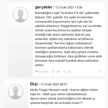
gerçekler
/ 12 Ocak 2023 13:00
Bahsettiğiniz ayet "la ikrahe fi'd din" şeklindeki
Bakara: 256. ayetidir. Siz ayeti öncesinden
sonrasından koparırsanız işte öyle dar bir
şekilde anlarsınız. Peygamberimiz sav ve ashabı
olmak üzere hiç kimse bu ayetten isteyen
istediği haltı yesin serbesttir diye bir şey
anlamadı. Ayetin iniş sebebine ve bilhassa
devamındaki "her kim tağutu reddederse"
kısmının açıklamalarına bakarsanız demek
istediğimi anlarsınız. Ayet dine girişte zorlama
olmayacağını bildiriyor, dine girdikten sonra artık
kimsenin dine muhalif hareket etme serbestisi
yoktur.
Yanıtla
(4)
(0)
Ekşi
/ 12 Ocak 2023 08:57
Molla Tayyip fetvasını verdi..! Karma eğitim İslami
öyle mi..! Allah şuur versin idarecilerimize..
Ayrıca resmi olarak tanımadığımız bir ülkenin iç
işlerine karışmak da ne kadar insani.!?