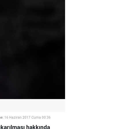
e:
16 Haziran 2017 Cuma 00:36
ıkarılması hakkında