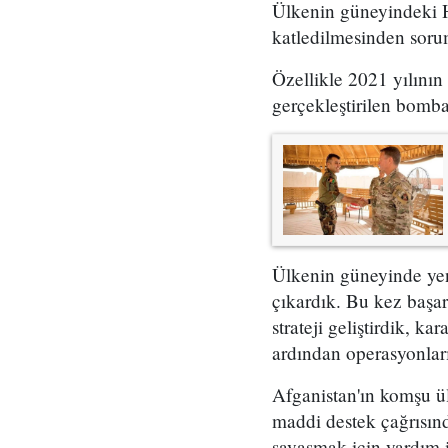
Ülkenin güneyindeki Hi
katledilmesinden soru
Özellikle 2021 yılını
gerçekleştirilen bomba
Ülkenin güneyinde yeni
çıkardık. Bu kez başarı
strateji geliştirdik, k
ardından operasyonları 
Afganistan'ın komşu ü
maddi destek çağrısınd
savaşmak için yardım i