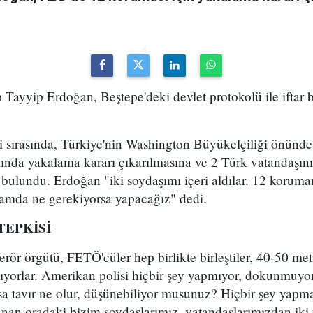
ayyip Erdoğan, Beştepe'deki devlet protokolü ile iftar 
 sırasında, Türkiye'nin Washington Büyükelçiliği önünde
kında yakalama kararı çıkarılmasına ve 2 Türk vatandaşın
bulundu. Erdoğan "iki soydaşımı içeri aldılar. 12 koruma
lamda ne gerekiyorsa yapacağız" dedi.
TEPKİSİ
ör örgütü, FETÖ'cüler hep birlikte birleştiler, 40-50 me
pıyorlar. Amerikan polisi hiçbir şey yapmıyor, dokunmuyo
sa tavır ne olur, düşünebiliyor musunuz? Hiçbir şey yapma
an oradaki bizim soydaşlarımız, vatandaşlarımızdan iki ta