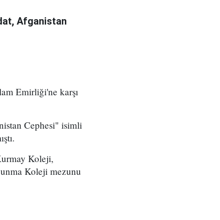
at, Afganistan
am Emirliği'ne karşı
istan Cephesi" isimli
ştı.
Kurmay Koleji,
avunma Koleji mezunu