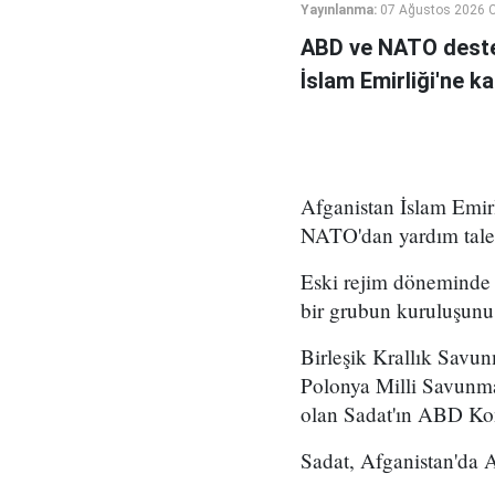
Yayınlanma:
07 Ağustos 2026 
ABD ve NATO deste
İslam Emirliği'ne k
Afganistan İslam Emirl
NATO'dan yardım talep
Eski rejim döneminde 
bir grubun kuruluşunu 
Birleşik Krallık Savu
Polonya Milli Savunm
olan Sadat'ın ABD Kong
Sadat, Afganistan'da A