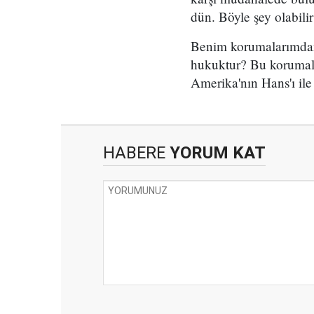
dün. Böyle şey olabili
Benim korumalarımdan 1
hukuktur? Bu korumal
Amerika'nın Hans'ı il
HABERE
YORUM KAT