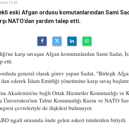
Cuma 12:20
kli eski Afgan ordusu komutanlarından Sami Sad
arşı NATO'dan yardım talep etti.
iği'ne karşı savaşan Afgan komutanlardan Sami Sadat, İsl
 etti.
orduda general olarak görev yapan Sadat, "Birleşik Afgan
ilan ederek İslam Emirliği yönetimine karşı savaş başlatmı
nma Akademisi'ne bağlı Ortak Hizmetler Komutanlığı ve 
a Üniversitesi'nin Tabur Komutanlığı Kursu ve NATO S
resi çevreleriyle de ilişkileri bulunuyor.
BD işgali sırasında önde gelen askeri isimlerden biriydi.