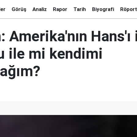
ler
Görüş
Analiz
Rapor
Tarih
Biyografi
Röport
 Amerika'nın Hans'ı 
u ile mi kendimi
cağım?