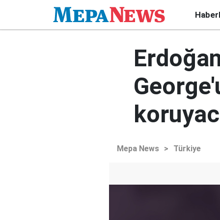
Haber
Erdoğan:
George'
koruya
Mepa News
>
Türkiye