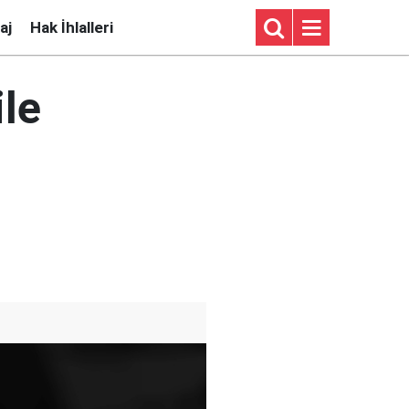
aj
Hak İhlalleri
ile