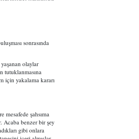
buluşması sonrasında
 yaşanan olaylar
ın tutuklanmasına
m için yakalama kararı
tre mesafede şahsıma
r. Acaba benzer bir şey
dıkları gibi onlara
nesini içeri almışlar