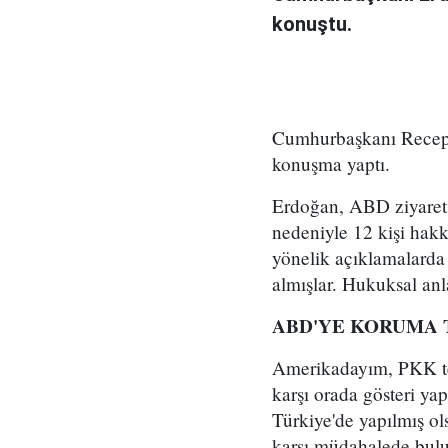
konuştu.
Cumhurbaşkanı Recep T
konuşma yaptı.
Erdoğan, ABD ziyareti
nedeniyle 12 kişi hak
yönelik açıklamalarda 
almışlar. Hukuksal an
ABD'YE KORUMA 
Amerikadayım, PKK ter
karşı orada gösteri ya
Türkiye'de yapılmış ol
karşı müdahalede bulun