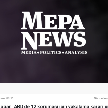
Cuma 00:31
Güncellem
ğan, ABD'de 12 koruması için yakalama kararı ç