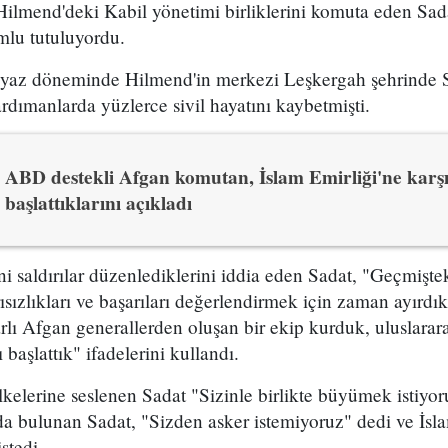
lmend'deki Kabil yönetimi birliklerini komuta eden Sadat
mlu tutuluyordu.
n yaz döneminde Hilmend'in merkezi Leşkergah şehrinde S
rdımanlarda yüzlerce sivil hayatını kaybetmişti.
ABD destekli Afgan komutan, İslam Emirliği'ne karşı 
başlattıklarını açıkladı
 saldırılar düzenlediklerini iddia eden Sadat, "Geçmişte
sızlıkları ve başarıları değerlendirmek için zaman ayırdık
ararlı Afgan generallerden oluşan bir ekip kurduk, uluslarar
başlattık" ifadelerini kullandı.
lkelerine seslenen Sadat "Sizinle birlikte büyümek istiy
a bulunan Sadat, "Sizden asker istemiyoruz" dedi ve İsla
stedi.