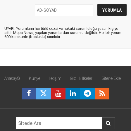
UYARI: Yorumların her türlü cezai ve hukuki sorumluluğu yazan kişiye
aittir. Mepa News, yapılan yorumlardan sorumlu değildir. Her bir yorum
600 karakterle (boşluklu) sınırlıdır.
Anasayfa
Künye
İletişim
Gizlilik İlkeleri
Sitene Ekle