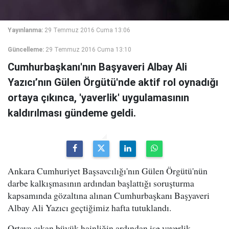
Yayınlanma:
29 Temmuz 2016 Cuma 13:06
Güncelleme:
29 Temmuz 2016 Cuma 13:10
Cumhurbaşkanı'nın Başyaveri Albay Ali
Yazıcı’nın Gülen Örgütü'nde aktif rol oynadığı
ortaya çıkınca, 'yaverlik' uygulamasının
kaldırılması gündeme geldi.
Ankara Cumhuriyet Başsavcılığı'nın Gülen Örgütü'nün
darbe kalkışmasının ardından başlattığı soruşturma
kapsamında gözaltına alınan Cumhurbaşkanı Başyaveri
Albay Ali Yazıcı geçtiğimiz hafta tutuklandı.
Ortaya çıkan büyük hainliğin ardından ise yaverlik