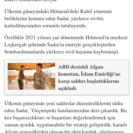
Ülkenin güneyindeki Hilmend'deki Kabil yönetimi
birliklerini komuta eden Sadat, yüzlerce sivilin
katledilmesinden sorumlu tutuluyordu.
Özellikle 2021 yılının yaz döneminde Hilmend'in merkezi
Leşkergah şehrinde Sadat'ın emriyle gerçekleştirilen
bombardımanlarda yüzlerce sivil hayatını kaybetmişti.
ABD destekli Afgan
komutan, İslam Emirliği'ne
karşı saldırı başlattıklarını
açıkladı
Ülkenin güneyinde yeni saldırılar düzenlediklerini iddia
eden Sadat, "Geçmişteki hatalarımızdan ders çıkardık. Bu
kez başarısızlıkları ve başarıları değerlendirmek için
zaman ayırdık, uygulanabilir bir strateji geliştirdik, kararlı
Afgan generallerden oluşan bir ekip kurduk, uluslararası