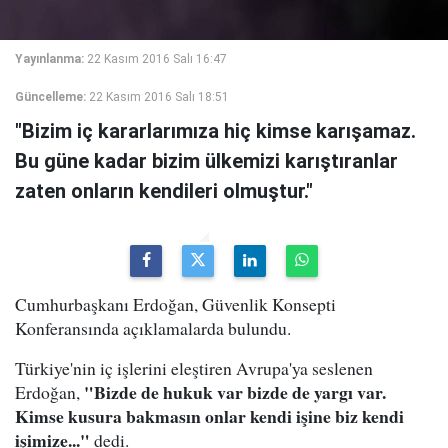
Yayınlanma:
22 Kasım 2016 Salı 16:47
Güncelleme:
22 Kasım 2016 Salı 18:51
"Bizim iç kararlarımıza hiç kimse karışamaz.
Bu güne kadar bizim ülkemizi karıştıranlar
zaten onların kendileri olmuştur."
Cumhurbaşkanı Erdoğan, Güvenlik Konsepti
Konferansında açıklamalarda bulundu.
Türkiye'nin iç işlerini eleştiren Avrupa'ya seslenen
"Bizde de hukuk var bizde de yargı var.
Erdoğan,
Kimse kusura bakmasın onlar kendi işine biz kendi
işimize..."
dedi.