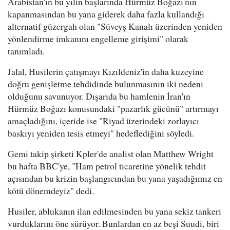
Arabistan'ın bu yılın başlarında Hürmüz Boğazı'nın
kapanmasından bu yana giderek daha fazla kullandığı
alternatif güzergah olan "Süveyş Kanalı üzerinden yeniden
yönlendirme imkanını engelleme girişimi" olarak
tanımladı.
Jalal, Husilerin çatışmayı Kızıldeniz'in daha kuzeyine
doğru genişletme tehdidinde bulunmasının iki nedeni
olduğunu savunuyor. Dışarıda bu hamlenin İran'ın
Hürmüz Boğazı konusundaki "pazarlık gücünü" artırmayı
amaçladığını, içeride ise "Riyad üzerindeki zorlayıcı
baskıyı yeniden tesis etmeyi" hedeflediğini söyledi.
Gemi takip şirketi Kpler'de analist olan Matthew Wright
bu hafta BBC'ye, "Ham petrol ticaretine yönelik tehdit
açısından bu krizin başlangıcından bu yana yaşadığımız en
kötü dönemdeyiz" dedi.
Husiler, ablukanın ilan edilmesinden bu yana sekiz tankeri
vurduklarını öne sürüyor. Bunlardan en az beşi Suudi, biri