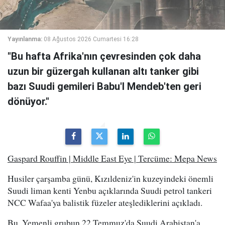
Yayınlanma:
08 Ağustos 2026 Cumartesi 16:28
"Bu hafta Afrika'nın çevresinden çok daha
uzun bir güzergah kullanan altı tanker gibi
bazı Suudi gemileri Babu'l Mendeb'ten geri
dönüyor."
Gaspard Rouffin | Middle East Eye | Tercüme: Mepa News
Husiler çarşamba günü, Kızıldeniz'in kuzeyindeki önemli
Suudi liman kenti Yenbu açıklarında Suudi petrol tankeri
NCC Wafaa'ya balistik füzeler ateşlediklerini açıkladı.
Bu, Yemenli grubun 22 Temmuz'da Suudi Arabistan'a