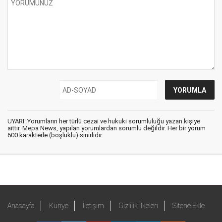
UYARI: Yorumların her türlü cezai ve hukuki sorumluluğu yazan kişiye
aittir. Mepa News, yapılan yorumlardan sorumlu değildir. Her bir yorum
600 karakterle (boşluklu) sınırlıdır.
Anasayfa
Künye
İletişim
Gizlilik İlkeleri
Sitene Ekle