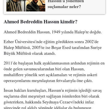
Hassun'a yöneltilen
suçlamalar neler?
Ahmed Bedreddin Hassun kimdir?
Ahmed Bedreddin Hassun, 1949 yılında Halep'te doğdu.
Ezher Üniversitesi'nde eğitim gördükten sonra 2002'de
Halep Müftüsü, 2005'te ise Beşar Esed tarafından Suriye
Büyük Müftüsü olarak atandı.
2011'de başlayan halk ayaklanmasının ardından rejimin en
önde gelen savunucularından biri olan Hassun,
muhaliflere yönelik sert açıklamaları ve rejimin askeri
operasyonlarını meşrulaştıran fetvalarıyla öne çıktı.
İnsan hakları kuruluşları, Hassun'u rejimin işlediği savaş
suçlarına dini meşruiyet sağlayan isimlerden biri olarak
gösterirken, hakkında Seydnaya Cezaevi'ndeki infaz
sürecinde rol aldığı yönünde iddialar da bulunuyor.