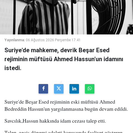
Yayınlanma:
06 Ağustos 2026 Perşembe 17:41
Suriye'de mahkeme, devrik Beşar Esed
rejiminin müftüsü Ahmed Hassun'un idamını
istedi.
Suriye'de Beşar Esed rejiminin eski müftüsü Ahmed
Bedreddin Hassun'un yargılanmasına bugün devam edildi.
Savcılık,Hassun hakkında idam cezası talep etti.
Talep, geçiş dönemi adaleti konusunda faaliyet gösteren