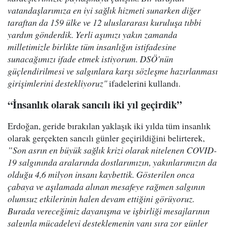
vatandaşlarımıza en iyi sağlık hizmeti sunarken diğer
taraftan da 159 ülke ve 12 uluslararası kuruluşa tıbbi
yardım gönderdik. Yerli aşımızı yakın zamanda
milletimizle birlikte tüm insanlığın istifadesine
sunacağımızı ifade etmek istiyorum. DSÖ'nün
güçlendirilmesi ve salgınlara karşı sözleşme hazırlanması
girişimlerini destekliyoruz"
ifadelerini kullandı.
“İnsanlık olarak sancılı iki yıl geçirdik”
Erdoğan, geride bırakılan yaklaşık iki yılda tüm insanlık
olarak gerçekten sancılı günler geçirildiğini belirterek,
”Son asrın en büyük sağlık krizi olarak nitelenen COVID-
19 salgınında aralarında dostlarımızın, yakınlarımızın da
olduğu 4,6 milyon insanı kaybettik. Gösterilen onca
çabaya ve aşılamada alınan mesafeye rağmen salgının
olumsuz etkilerinin halen devam ettiğini görüyoruz.
Burada vereceğimiz dayanışma ve işbirliği mesajlarının
salgınla mücadeleyi desteklemenin yanı sıra zor günler