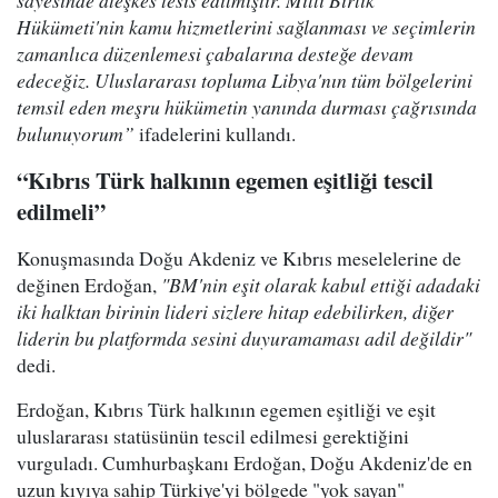
sayesinde ateşkes tesis edilmiştir. Milli Birlik
Hükümeti'nin kamu hizmetlerini sağlanması ve seçimlerin
zamanlıca düzenlemesi çabalarına desteğe devam
edeceğiz. Uluslararası topluma Libya'nın tüm bölgelerini
temsil eden meşru hükümetin yanında durması çağrısında
bulunuyorum”
ifadelerini kullandı.
“Kıbrıs Türk halkının egemen eşitliği tescil
edilmeli”
Konuşmasında Doğu Akdeniz ve Kıbrıs meselelerine de
değinen Erdoğan,
"BM'nin eşit olarak kabul ettiği adadaki
iki halktan birinin lideri sizlere hitap edebilirken, diğer
liderin bu platformda sesini duyuramaması adil değildir"
dedi.
Erdoğan, Kıbrıs Türk halkının egemen eşitliği ve eşit
uluslararası statüsünün tescil edilmesi gerektiğini
vurguladı. Cumhurbaşkanı Erdoğan, Doğu Akdeniz'de en
uzun kıyıya sahip Türkiye'yi bölgede "yok sayan"