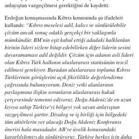
anlayıştan vazgeçilmesi gerektiğini de kaydetti.
Erdoğan konuşmasında Kıbrıs konusunda şu ifadeleri
kullandı:
“Kıbrıs meselesi adil, kalıcı ve sürdürülebilir
çözüm ancak sonuç odaklı gerçekçi bir yaklaşımla
mümkündür. BM'nin eşit kabul ettiği adadaki halklardan
birinin lideri sizlere hitap edebilirken diğer liderin sesini
duyuramaması adil değildir. Çözüm için adanın asli lideri
olan Kıbrıs Türk halkının uluslararası statüsünün tescil
edilmesi gerekiyor. Buradan uluslararası topluma Kıbrıs
Türklerinin görüşlerini açık fikirlilikle değerlendirme
çağrısında bulunuyorum. Deniz yetki alanlarının
paylaşımına ilişkin sorunların uluslararası hukuk
çerçevesinde temenni ediyoruz. Doğu Akdeniz'de en uzun
kıyıya sahip Türkiye'yi bölgeyi yok sayan anlayıştan
vazgeçilmesi şarttır. Diyalog ve iş birliği için bölgedeki
tüm aktörlerin yer alacağı Doğu Akdeniz Konferansı
önerisi hala masadadır. AB'ye üyelik konusundaki
kararlılığımızı da sürdürüyoruz. Türkiye herkes için daha