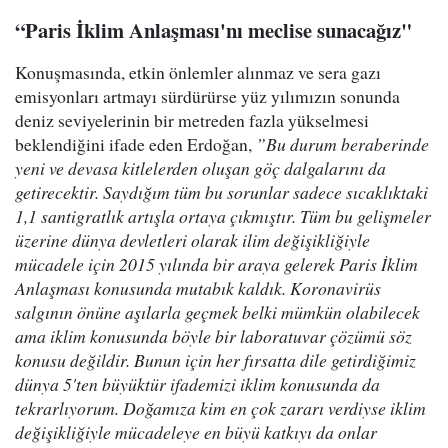
“Paris İklim Anlaşması'nı meclise sunacağız"
Konuşmasında, etkin önlemler alınmaz ve sera gazı
emisyonları artmayı sürdürürse yüz yılımızın sonunda
deniz seviyelerinin bir metreden fazla yükselmesi
beklendiğini ifade eden Erdoğan,
”Bu durum beraberinde
yeni ve devasa kitlelerden oluşan göç dalgalarını da
getirecektir. Saydığım tüm bu sorunlar sadece sıcaklıktaki
1,1 santigratlık artışla ortaya çıkmıştır. Tüm bu gelişmeler
üzerine dünya devletleri olarak ilim değişikliğiyle
mücadele için 2015 yılında bir araya gelerek Paris İklim
Anlaşması konusunda mutabık kaldık. Koronavirüs
salgının önüne aşılarla geçmek belki mümkün olabilecek
ama iklim konusunda böyle bir laboratuvar çözümü söz
konusu değildir. Bunun için her fırsatta dile getirdiğimiz
dünya 5'ten büyüktür ifademizi iklim konusunda da
tekrarlıyorum. Doğamıza kim en çok zararı verdiyse iklim
değişikliğiyle mücadeleye en büyü katkıyı da onlar