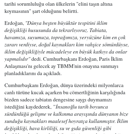
tarihi sorumluluğu olan ülkelerin "elini taşın altına
koymasının" şart olduğunu belirtti.
Erdoğan,
"Dünya beşten büyüktür tespitini iklim
değişikliği hususunda da tekrarlıyoruz. Tabiata,
havamıza, suyumuza, toprağımıza, yeryüzüne kim en çok
zararı verdiyse, doğal kaynakları kim vahşice sömürdüyse,
iklim değişikliğiyle mücadeleye en büyük katkıyı da onlar
yapmalıdır"
dedi. Cumhurbaşkanı Erdoğan, Paris İklim
Anlaşması'nı gelecek ay TBMM'nin onayına sunmayı
planladıklarını da açıkladı.
Cumhurbaşkanı Erdoğan, dünya üzerindeki milyonlarca
canlı türüne kucak açarken bu cömertliğinin karşılığında
bizden sadece tabiatın dengesine saygı duymamızı
istediğini kaydederek,
”İnsanoğlu tarih boyunca
sürdürdüğü gelişme ve kalkınma arayışında dünyanın bize
sunduğu kaynakları maalesef hoyratça kullanmıştır. İklim
değişikliği, hava kirliliği, su ve gıda güvenliği gibi