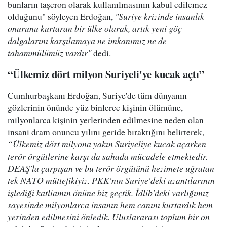
bunların taşeron olarak kullanılmasının kabul edilemez
olduğunu" söyleyen Erdoğan,
"Suriye krizinde insanlık
onurunu kurtaran bir ülke olarak, artık yeni göç
dalgalarını karşılamaya ne imkanımız ne de
tahammülümüz vardır"
dedi.
“Ülkemiz dört milyon Suriyeli'ye kucak açtı”
Cumhurbaşkanı Erdoğan, Suriye'de tüm dünyanın
gözlerinin önünde yüz binlerce kişinin ölümüne,
milyonlarca kişinin yerlerinden edilmesine neden olan
insani dram onuncu yılını geride bıraktığını belirterek,
“Ülkemiz dört milyona yakın Suriyeliye kucak açarken
terör örgütlerine karşı da sahada mücadele etmektedir.
DEAŞ'la çarpışan ve bu terör örgütünü hezimete uğratan
tek NATO müttefikiyiz. PKK'nın Suriye'deki uzantılarının
işlediği katliamın önüne biz geçtik. İdlib'deki varlığımız
sayesinde milyonlarca insanın hem canını kurtardık hem
yerinden edilmesini önledik. Uluslararası toplum bir on