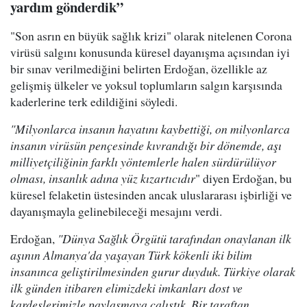
yardım gönderdik”
"Son asrın en büyük sağlık krizi" olarak nitelenen Corona
virüsü salgını konusunda küresel dayanışma açısından iyi
bir sınav verilmediğini belirten Erdoğan, özellikle az
gelişmiş ülkeler ve yoksul toplumların salgın karşısında
kaderlerine terk edildiğini söyledi.
"Milyonlarca insanın hayatını kaybettiği, on milyonlarca
insanın virüsün pençesinde kıvrandığı bir dönemde, aşı
milliyetçiliğinin farklı yöntemlerle halen sürdürülüyor
olması, insanlık adına yüz kızartıcıdır
" diyen Erdoğan, bu
küresel felaketin üstesinden ancak uluslararası işbirliği ve
dayanışmayla gelinebileceği mesajını verdi.
Erdoğan,
"Dünya Sağlık Örgütü tarafından onaylanan ilk
aşının Almanya'da yaşayan Türk kökenli iki bilim
insanınca geliştirilmesinden gurur duyduk. Türkiye olarak
ilk günden itibaren elimizdeki imkanları dost ve
kardeşlerimizle paylaşmaya çalıştık. Bir taraftan