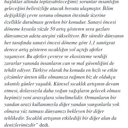
başlıklar altında toplayabileceğimiz sorunlar insanlığın
geleceğini belirsizliğe atacak boyuta ulaşmıştır. İklim
değişikliği çevre sorunu olmanın ötesinde üzerine
özellikle durulması gereken bir konudur. Sanayi öncesi
döneme kıyasla yüzde 50 artış gösteren sera gazları
dünyamızın adeta ateşini yükseltiyor. Bir süredir dünyanın
her tarafında sanayi öncesi döneme göre 1,1 santigrat
derece artış gösteren sıcaklığın yol açtığı afetler
yaşanıyor. Bu afetler çevreye ve ekosisteme verdiği
zararlar yanında insanların can ve mal güvenliğini de
tehdit ediyor. Türkiye olarak bu konuda en hızlı ve etkin
çözümler üreten ülke olmamıza rağmen biz de oldukça
sıkıntılı günler yaşadık. Küresel sıcaklık artışının devam
etmesi, dolayısıyla daha yoğun yağışların gelecek olması
hepimizi yeni arayışlara yöneltmelidir. Ormanların bir
yandan arazi kullanımıyla diğer yandan yangınlarla yok
olmaya yüz tutması dünyamızı bekleyen bir diğer
tehlikedir. Sıcaklık artışının etkilediği bir diğer alan da
denizlerimizdir”
dedi.