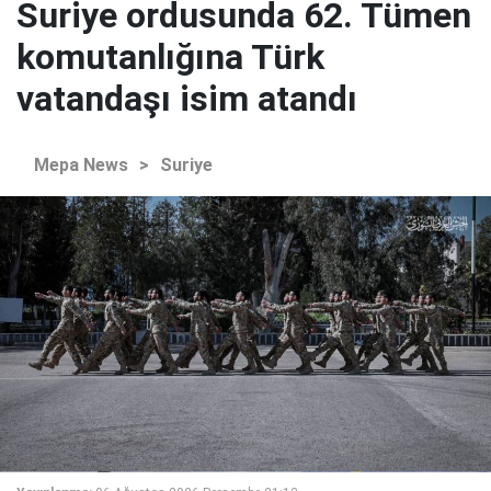
Suriye ordusunda 62. Tümen
komutanlığına Türk
vatandaşı isim atandı
Mepa News
>
Suriye