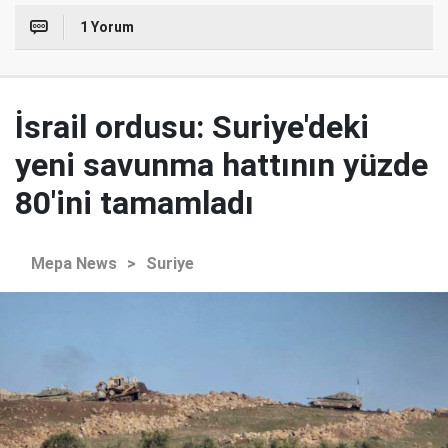
1 Yorum
İsrail ordusu: Suriye'deki
yeni savunma hattının yüzde
80'ini tamamladı
Mepa News
>
Suriye