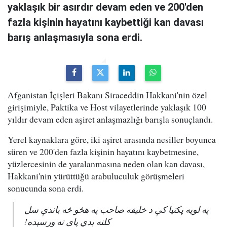
yaklaşık bir asırdır devam eden ve 200'den
fazla kişinin hayatını kaybettiği kan davası
barış anlaşmasıyla sona erdi.
Afganistan İçişleri Bakanı Siraceddin Hakkani'nin özel
girişimiyle, Paktika ve Host vilayetlerinde yaklaşık 100
yıldır devam eden aşiret anlaşmazlığı barışla sonuçlandı.
Yerel kaynaklara göre, iki aşiret arasında nesiller boyunca
süren ve 200'den fazla kişinin hayatını kaybetmesine,
yüzlercesinin de yaralanmasına neden olan kan davası,
Hakkani'nin yürüttüğü arabuluculuk görüşmeleri
sonucunda sona erdi.
په لویه پکتیا کې د خلیفه صاحب په هڅو څه باندې سل
کلنه بدي پای ته ورسېده!