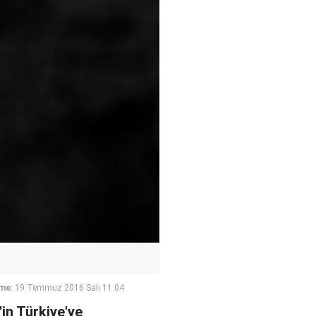
me:
19 Temmuz 2016 Salı 11:04
in Türkiye'ye