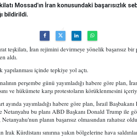
şkilatı Mossad'ın İran konusundaki başarısızlık se
bildirildi.
arat teşkilatı, İran rejimini devirmeye yönelik başarısız bir
en aldı.
k yapılanması içinde tepkiye yol açtı.
analının perşembe günü yayımladığı habere göre plan, İran
sını ve hükümete karşı protestoların körüklenmesini içeri
t ayında yayımladığı habere göre plan, İsrail Başbakan
 ve Netanyahu bu planı ABD Başkanı Donald Trump ile g
 Netanyahu'nun planın başarısız olmasından rahatsız olduğ
n Irak Kürdistanı sınırına yakın bölgelerine hava saldırıl