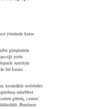
esi yönünde karar
rbe girişiminin
şeceği yerin
rüşmek suretiyle
e bir kararı
, kesinlikle teröristler
aştırılmış müebbet
 canım gitmiş, canım’.
öldürüldü. Bunların