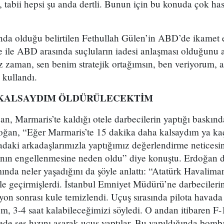
rı, tabii hepsi şu anda dertli. Bunun için bu konuda çok 
ında olduğu belirtilen Fethullah Gülen’in ABD’de ikamet 
 ile ABD arasında suçluların iadesi anlaşması olduğunu
z zaman, sen benim stratejik ortağımsın, ben veriyorum, 
 kullandı.
 KALSAYDIM ÖLDÜRÜLECEKTİM
 Marmaris’te kaldığı otele darbecilerin yaptığı baskında
oğan, “Eğer Marmaris’te 15 dakika daha kalsaydım ya kaç
adaki arkadaşlarımızla yaptığımız değerlendirme neticesi
rının engellenmesine neden oldu” diye konuştu. Erdoğan d
nda neler yaşadığını da şöyle anlattı: “Atatürk Havalima
le geçirmişlerdi. İstanbul Emniyet Müdürü’ne darbecileri
on sonrası kule temizlendi. Uçuş sırasında pilota havada
m, 3-4 saat kalabileceğimizi söyledi. O andan itibaren F-
de ses hızını aşarak uçuş yaptılar. Bu yapıldığında bomb