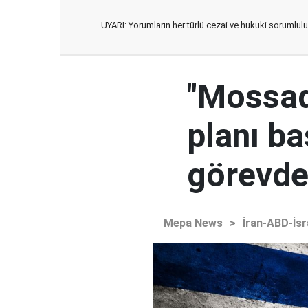
UYARI: Yorumların her türlü cezai ve hukuki sorumlulu
"Mossad'
planı ba
görevden
Mepa News
>
İran-ABD-İsr