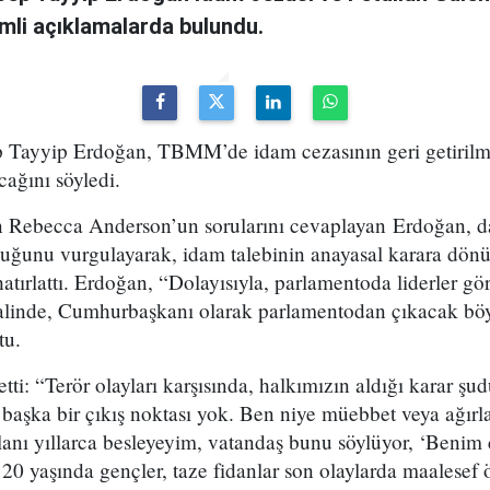
emli açıklamalarda bulundu.
Tayyip Erdoğan, TBMM’de idam cezasının geri getirilm
cağını söyledi.
 Rebecca Anderson’un sorularını cevaplayan Erdoğan, da
duğunu vurgulayarak, idam talebinin anayasal karara dönü
atırlattı. Erdoğan, “Dolayısıyla, parlamentoda liderler gö
linde, Cumhurbaşkanı olarak parlamentodan çıkacak böyl
tu.
i: “Terör olayları karşısında, halkımızın aldığı karar şudur
başka bir çıkış noktası yok. Ben niye müebbet veya ağırl
ılanı yıllarca besleyeyim, vatandaş bunu söylüyor, ‘Benim
 20 yaşında gençler, taze fidanlar son olaylarda maalesef 