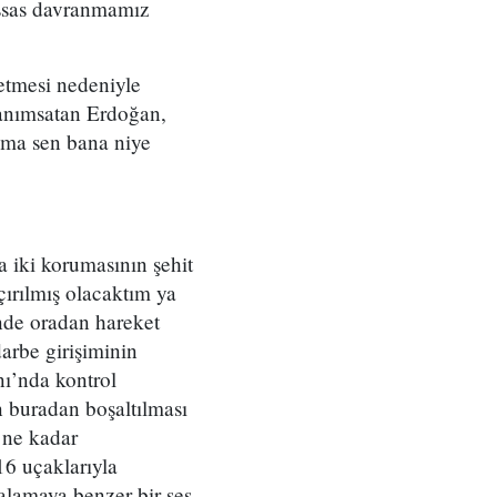
hassas davranmamız
etmesi nedeniyle
 anımsatan Erdoğan,
ama sen bana niye
 iki korumasının şehit
ırılmış olacaktım ya
nde oradan hareket
arbe girişiminin
nı’nda kontrol
n buradan boşaltılması
 ne kadar
16 uçaklarıyla
alamaya benzer bir ses