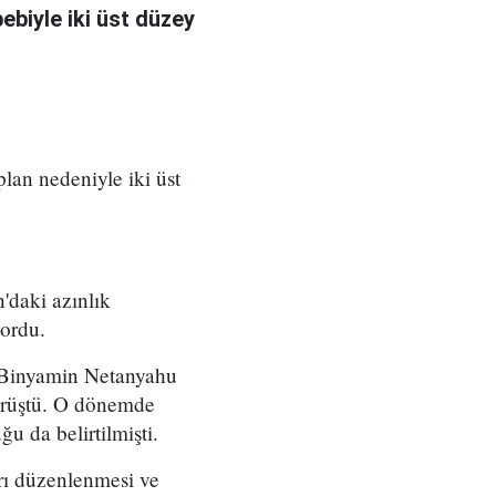
bebiyle iki üst düzey
 plan nedeniyle iki üst
'daki azınlık
yordu.
ı Binyamin Netanyahu
örüştü. O dönemde
u da belirtilmişti.
arı düzenlenmesi ve