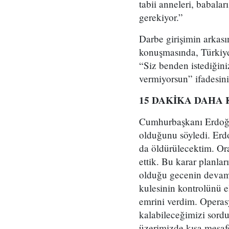
tabii anneleri, babala
gerekiyor.”
Darbe girişimin arkas
konuşmasında, Türkiye
“Siz benden istediğini
vermiyorsun” ifadesini
15 DAKİKA DAHA
Cumhurbaşkanı Erdoğan,
olduğunu söyledi. Erd
da öldürülecektim. Or
ettik. Bu karar planla
olduğu gecenin devamı
kulesinin kontrolünü e
emrini verdim. Operasy
kalabileceğimizi sordu
üzerimizde kısa mesafe