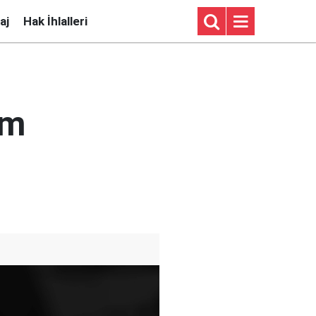
aj
Hak İhlalleri
ım