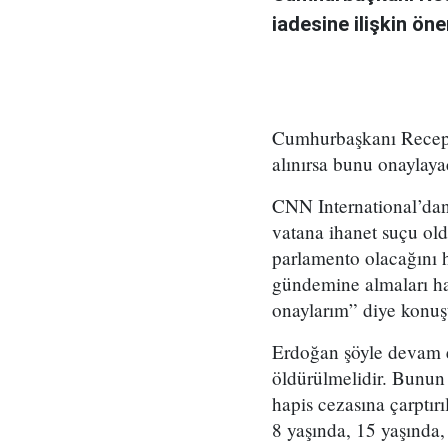
iadesine ilişkin ön
Cumhurbaşkanı Recep 
alınırsa bunu onaylaya
CNN International’dan
vatana ihanet suçu ol
parlamento olacağını h
gündemine almaları ha
onaylarım” diye konuş
Erdoğan şöyle devam ett
öldürülmelidir. Bunun 
hapis cezasına çarptır
8 yaşında, 15 yaşında,