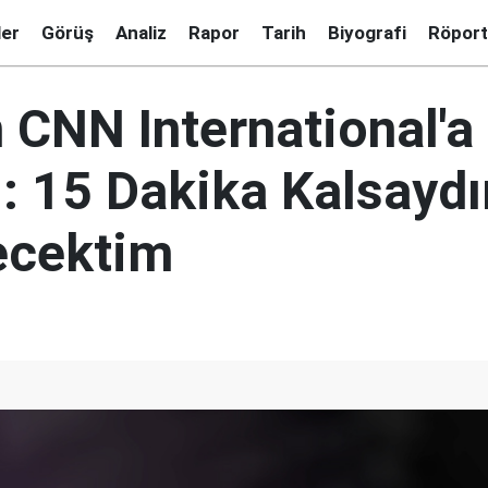
ler
Görüş
Analiz
Rapor
Tarih
Biyografi
Röport
 CNN International'a
: 15 Dakika Kalsayd
ecektim