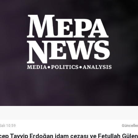
alı 10:59
Güncelle
p Tayyip Erdoğan idam cezası ve Fetullah Gülen'