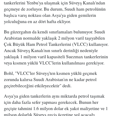
tankerlerini Yenbu'ya ulaşmak için Süveyş Kanalı'ndan
geçmeye de zorluyor. Bu durum, Suudi ham petrolünün
başlıca varış noktası olan Asya'ya giden gemilerin
yolculuğuna en az dört hafta ekliyor.
Bu güzergahın da kendi sınırlamaları bulunuyor. Suudi
Arabistan normalde yaklaşık 2 milyon varil taşıyabilen
Çok Büyük Ham Petrol Tankerlerini (VLCC) kullanıyor.
Ancak Süveyş Kanalı'nın sınırlı derinliği nedeniyle
yaklaşık 1 milyon varil kapasiteli Suezmax tankerlerinin
veya kısmen yüklü VLCC'lerin kullanılması gerekiyor.
Bohl, "VLCC'ler Süveyş'ten kısmen yüklü geçmek
zorunda kalırsa Suudi Arabistan'ın ne kadar petrol
geçirebileceğini etkileyecektir" dedi.
Asya'ya giden tankerlerin aynı miktarda petrol taşımak
için daha fazla sefer yapması gerekecek. Bunun her
geçişte tahmini 1.6 milyon dolar ek yakıt maliyetine ve 1
milyon dolarlık Süveyş geçiş ücretine yol açacağı