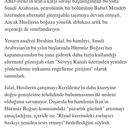
ABD-İsrail'in İran'a karşı savaşı başladığından bu yana
Suudi Arabistan, petrolünün bir bölümünü Babu'l Mendeb
üzerinden alternatif güzergahla taşımaya devam etmişti.
Ancak Husilerin boğaza yönelik ablukası artık bu
seçeneği de sınırlandırıyor.
Yemen analisti Ibrahim Jalal, bu hamleyi, Suudi
Arabistan'ın bu yılın başlarında Hürmüz Boğazı'nın
kapanmasından bu yana giderek daha fazla kullandığı
alternatif güzergah olan "Süveyş Kanalı üzerinden yeniden
yönlendirme imkanını engelleme girişimi" olarak
tanımladı.
Jalal, Husilerin çatışmayı Kızıldeniz'in daha kuzeyine
doğru genişletme tehdidinde bulunmasının iki nedeni
olduğunu savunuyor. Dışarıda bu hamlenin İran'ın
Hürmüz Boğazı konusundaki "pazarlık gücünü" artırmayı
amaçladığını, içeride ise "Riyad üzerindeki zorlayıcı
baskıyı yeniden tesis etmeyi" hedeflediğini söyledi.