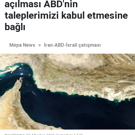
açılması ABD'nin
taleplerimizi kabul etmesine
bağlı
Mepa News
>
İran-ABD-İsrail çatışması