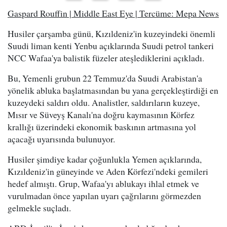
Gaspard Rouffin | Middle East Eye | Tercüme: Mepa News
Husiler çarşamba günü, Kızıldeniz'in kuzeyindeki önemli
Suudi liman kenti Yenbu açıklarında Suudi petrol tankeri
NCC Wafaa'ya balistik füzeler ateşlediklerini açıkladı.
Bu, Yemenli grubun 22 Temmuz'da Suudi Arabistan'a
yönelik abluka başlatmasından bu yana gerçekleştirdiği en
kuzeydeki saldırı oldu. Analistler, saldırıların kuzeye,
Mısır ve Süveyş Kanalı'na doğru kaymasının Körfez
krallığı üzerindeki ekonomik baskının artmasına yol
açacağı uyarısında bulunuyor.
Husiler şimdiye kadar çoğunlukla Yemen açıklarında,
Kızıldeniz'in güneyinde ve Aden Körfezi'ndeki gemileri
hedef almıştı. Grup, Wafaa'yı ablukayı ihlal etmek ve
vurulmadan önce yapılan uyarı çağrılarını görmezden
gelmekle suçladı.