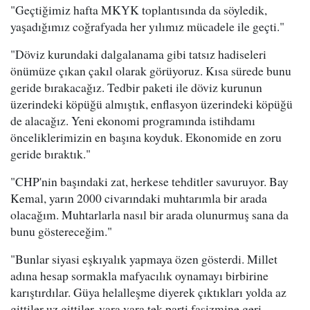
"Geçtiğimiz hafta MKYK toplantısında da söyledik,
yaşadığımız coğrafyada her yılımız mücadele ile geçti."
"Döviz kurundaki dalgalanama gibi tatsız hadiseleri
önümüze çıkan çakıl olarak görüyoruz. Kısa sürede bunu
geride bırakacağız. Tedbir paketi ile döviz kurunun
üzerindeki köpüğü almıştık, enflasyon üzerindeki köpüğü
de alacağız. Yeni ekonomi programında istihdamı
önceliklerimizin en başına koyduk. Ekonomide en zoru
geride bıraktık."
"CHP'nin başındaki zat, herkese tehditler savuruyor. Bay
Kemal, yarın 2000 civarındaki muhtarımla bir arada
olacağım. Muhtarlarla nasıl bir arada olunurmuş sana da
bunu göstereceğim."
"Bunlar siyasi eşkıyalık yapmaya özen gösterdi. Millet
adına hesap sormakla mafyacılık oynamayı birbirine
karıştırdılar. Güya helalleşme diyerek çıktıkları yolda az
gittiler uz gittiler, vara vara tek parti faşizmine geri