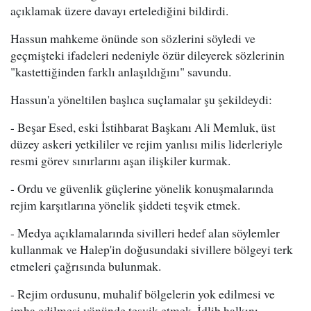
açıklamak üzere davayı ertelediğini bildirdi.
Hassun mahkeme önünde son sözlerini söyledi ve
geçmişteki ifadeleri nedeniyle özür dileyerek sözlerinin
"kastettiğinden farklı anlaşıldığını" savundu.
Hassun'a yöneltilen başlıca suçlamalar şu şekildeydi:
- Beşar Esed, eski İstihbarat Başkanı Ali Memluk, üst
düzey askeri yetkililer ve rejim yanlısı milis liderleriyle
resmi görev sınırlarını aşan ilişkiler kurmak.
- Ordu ve güvenlik güçlerine yönelik konuşmalarında
rejim karşıtlarına yönelik şiddeti teşvik etmek.
- Medya açıklamalarında sivilleri hedef alan söylemler
kullanmak ve Halep'in doğusundaki sivillere bölgeyi terk
etmeleri çağrısında bulunmak.
- Rejim ordusunu, muhalif bölgelerin yok edilmesi ve
imha edilmesi yönünde teşvik etmek, İdlib halkını