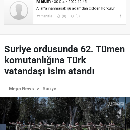
Malum
/ 30 Ocak 2022 12:45
Allah'a inanmasak şu adamdan cidden korkulur
Yanıtla
(0)
(0)
Suriye ordusunda 62. Tümen
komutanlığına Türk
vatandaşı isim atandı
Mepa News
>
Suriye