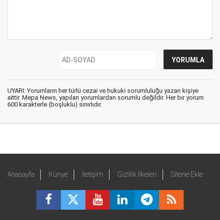
UYARI: Yorumların her türlü cezai ve hukuki sorumluluğu yazan kişiye
aittir. Mepa News, yapılan yorumlardan sorumlu değildir. Her bir yorum
600 karakterle (boşluklu) sınırlıdır.
Anasayfa
Künye
İletişim
Gizlilik İlkeleri
Sitene Ekle