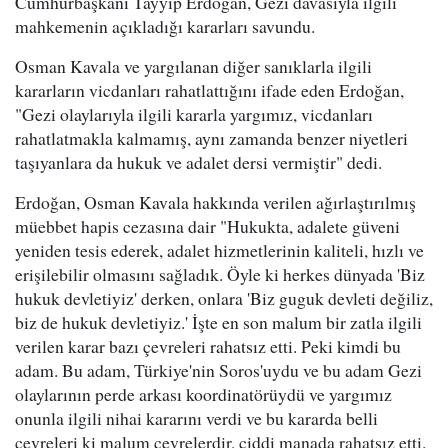
Cumhurbaşkanı Tayyip Erdoğan, Gezi davasıyla ilgili
mahkemenin açıkladığı kararları savundu.
Osman Kavala ve yargılanan diğer sanıklarla ilgili
kararların vicdanları rahatlattığını ifade eden Erdoğan,
"Gezi olaylarıyla ilgili kararla yargımız, vicdanları
rahatlatmakla kalmamış, aynı zamanda benzer niyetleri
taşıyanlara da hukuk ve adalet dersi vermiştir" dedi.
Erdoğan, Osman Kavala hakkında verilen ağırlaştırılmış
müebbet hapis cezasına dair "Hukukta, adalete güveni
yeniden tesis ederek, adalet hizmetlerinin kaliteli, hızlı ve
erişilebilir olmasını sağladık. Öyle ki herkes dünyada 'Biz
hukuk devletiyiz' derken, onlara 'Biz guguk devleti değiliz,
biz de hukuk devletiyiz.' İşte en son malum bir zatla ilgili
verilen karar bazı çevreleri rahatsız etti. Peki kimdi bu
adam. Bu adam, Türkiye'nin Soros'uydu ve bu adam Gezi
olaylarının perde arkası koordinatörüydü ve yargımız
onunla ilgili nihai kararını verdi ve bu kararda belli
çevreleri ki malum çevrelerdir, ciddi manada rahatsız etti.