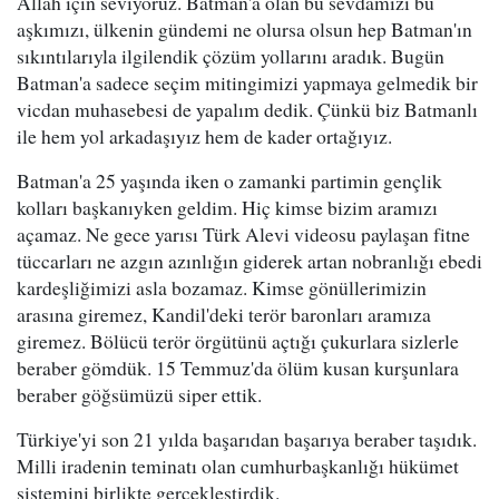
Allah için seviyoruz. Batman'a olan bu sevdamızı bu
aşkımızı, ülkenin gündemi ne olursa olsun hep Batman'ın
sıkıntılarıyla ilgilendik çözüm yollarını aradık. Bugün
Batman'a sadece seçim mitingimizi yapmaya gelmedik bir
vicdan muhasebesi de yapalım dedik. Çünkü biz Batmanlı
ile hem yol arkadaşıyız hem de kader ortağıyız.
Batman'a 25 yaşında iken o zamanki partimin gençlik
kolları başkanıyken geldim. Hiç kimse bizim aramızı
açamaz. Ne gece yarısı Türk Alevi videosu paylaşan fitne
tüccarları ne azgın azınlığın giderek artan nobranlığı ebedi
kardeşliğimizi asla bozamaz. Kimse gönüllerimizin
arasına giremez, Kandil'deki terör baronları aramıza
giremez. Bölücü terör örgütünü açtığı çukurlara sizlerle
beraber gömdük. 15 Temmuz'da ölüm kusan kurşunlara
beraber göğsümüzü siper ettik.
Türkiye'yi son 21 yılda başarıdan başarıya beraber taşıdık.
Milli iradenin teminatı olan cumhurbaşkanlığı hükümet
sistemini birlikte gerçekleştirdik.