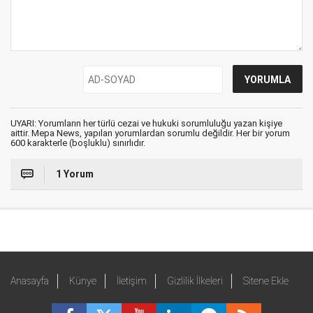
UYARI: Yorumların her türlü cezai ve hukuki sorumluluğu yazan kişiye
aittir. Mepa News, yapılan yorumlardan sorumlu değildir. Her bir yorum
600 karakterle (boşluklu) sınırlıdır.
1 Yorum
Anasayfa
Künye
İletişim
Gizlilik İlkeleri
Sitene Ekle