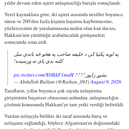
yıldır devam eden aşiret anlaşmazlığı barışla sonuçlandı.
Yerel kaynaklara göre, iki aşiret arasında nesiller boyunca
süren ve 200'den fazla kişinin hayatını kaybetmesine,
yüzlercesinin de yaralanmasına neden olan kan davası,
Hakkani'nin yürüttüğü arabuluculuk görüşmeleri
sonucunda sona erdi.
په لویه پکتیا کې د خلیفه صاحب په هڅو څه باندې سل
کلنه بدي پای ته ورسېده!
pic.twitter.com/X0IkkF1maH
بشپړ راپور????
— Abdullah Raihan (@Raihan_093)
August 9, 2026
Tarafların, yıllar boyunca çok sayıda uzlaştırma
girişiminin başarısız olmasının ardından, anlaşmazlığın
çözümü konusunda Hakkani'ye tam yetki verdiği belirtildi.
Varılan uzlaşıyla birlikte iki taraf arasında barış ve
uzlaşının sağlandığı, böylece Afganistan'ın doğusundaki