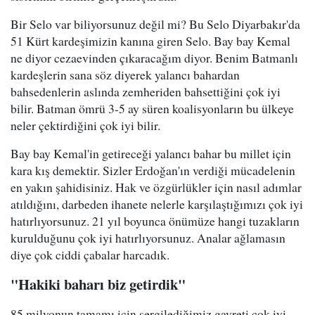
Bir Selo var biliyorsunuz değil mi? Bu Selo Diyarbakır'da
51 Kürt kardeşimizin kanına giren Selo. Bay bay Kemal
ne diyor cezaevinden çıkaracağım diyor. Benim Batmanlı
kardeşlerin sana söz diyerek yalancı bahardan
bahsedenlerin aslında zemheriden bahsettiğini çok iyi
bilir. Batman ömrü 3-5 ay süren koalisyonların bu ülkeye
neler çektirdiğini çok iyi bilir.
Bay bay Kemal'in getireceği yalancı bahar bu millet için
kara kış demektir. Sizler Erdoğan'ın verdiği mücadelenin
en yakın şahidisiniz. Hak ve özgürlükler için nasıl adımlar
atıldığını, darbeden ihanete nelerle karşılaştığımızı çok iyi
hatırlıyorsunuz. 21 yıl boyunca önümüze hangi tuzakların
kurulduğunu çok iyi hatırlıyorsunuz. Analar ağlamasın
diye çok ciddi çabalar harcadık.
"Hakiki baharı biz getirdik"
85 milyonun tamamı için sergilediğimiz gayreti çok iyi