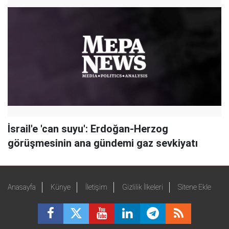
İsrail'e 'can suyu': Erdoğan-Herzog
görüşmesinin ana gündemi gaz sevkiyatı
Anasayfa
Künye
İletişim
Gizlilik İlkeleri
Sitene Ekle