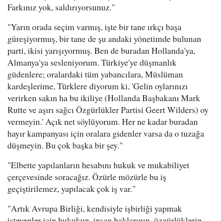
Farkınız yok, saldırıyorsunuz."
"Yarın orada seçim varmış, işte bir tane ırkçı başa
güreşiyormuş, bir tane de şu andaki yönetimde bulunan
parti, ikisi yarışıyormuş. Ben de buradan Hollanda'ya,
Almanya'ya sesleniyorum. Türkiye'ye düşmanlık
güdenlere; oralardaki tüm yabancılara, Müslüman
kardeşlerime, Türklere diyorum ki, 'Gelin oylarınızı
verirken sakın ha bu ikiliye (Hollanda Başbakanı Mark
Rutte ve aşırı sağcı Özgürlükler Partisi Geert Wilders) oy
vermeyin.' Açık net söylüyorum. Her ne kadar buradan
hayır kampanyası için oralara gidenler varsa da o tuzağa
düşmeyin. Bu çok başka bir şey."
"Elbette yapılanların hesabını hukuk ve mukabiliyet
çerçevesinde soracağız. Özürle mözürle bu iş
geçiştirilemez, yapılacak çok iş var."
"Artık Avrupa Birliği, kendisiyle işbirliği yapmak
isteyenler için hukukun, insan haklarının, özgürlüklerin