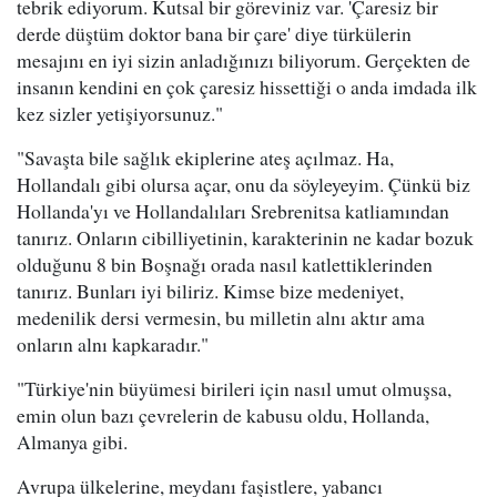
tebrik ediyorum. Kutsal bir göreviniz var. 'Çaresiz bir
derde düştüm doktor bana bir çare' diye türkülerin
mesajını en iyi sizin anladığınızı biliyorum. Gerçekten de
insanın kendini en çok çaresiz hissettiği o anda imdada ilk
kez sizler yetişiyorsunuz."
"Savaşta bile sağlık ekiplerine ateş açılmaz. Ha,
Hollandalı gibi olursa açar, onu da söyleyeyim. Çünkü biz
Hollanda'yı ve Hollandalıları Srebrenitsa katliamından
tanırız. Onların cibilliyetinin, karakterinin ne kadar bozuk
olduğunu 8 bin Boşnağı orada nasıl katlettiklerinden
tanırız. Bunları iyi biliriz. Kimse bize medeniyet,
medenilik dersi vermesin, bu milletin alnı aktır ama
onların alnı kapkaradır."
"Türkiye'nin büyümesi birileri için nasıl umut olmuşsa,
emin olun bazı çevrelerin de kabusu oldu, Hollanda,
Almanya gibi.
Avrupa ülkelerine, meydanı faşistlere, yabancı