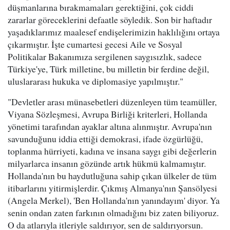
düşmanlarına bırakmamaları gerektiğini, çok ciddi
zararlar göreceklerini defaatle söyledik. Son bir haftadır
yaşadıklarımız maalesef endişelerimizin haklılığını ortaya
çıkarmıştır. İşte cumartesi gecesi Aile ve Sosyal
Politikalar Bakanımıza sergilenen saygısızlık, sadece
Türkiye'ye, Türk milletine, bu milletin bir ferdine değil,
uluslararası hukuka ve diplomasiye yapılmıştır."
"Devletler arası münasebetleri düzenleyen tüm teamüller,
Viyana Sözleşmesi, Avrupa Birliği kriterleri, Hollanda
yönetimi tarafından ayaklar altına alınmıştır. Avrupa'nın
savunduğunu iddia ettiği demokrasi, ifade özgürlüğü,
toplanma hürriyeti, kadına ve insana saygı gibi değerlerin
milyarlarca insanın gözünde artık hükmü kalmamıştır.
Hollanda'nın bu haydutluğuna sahip çıkan ülkeler de tüm
itibarlarını yitirmişlerdir. Çıkmış Almanya'nın Şansölyesi
(Angela Merkel), 'Ben Hollanda'nın yanındayım' diyor. Ya
senin ondan zaten farkının olmadığını biz zaten biliyoruz.
O da atlarıyla itleriyle saldırıyor, sen de saldırıyorsun.