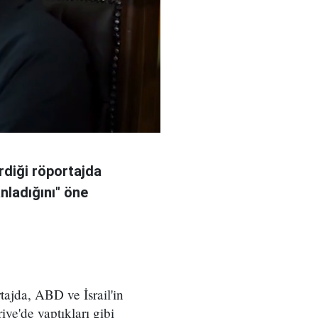
rdiği röportajda
anladığını" öne
ajda, ABD ve İsrail'in
iye'de yaptıkları gibi