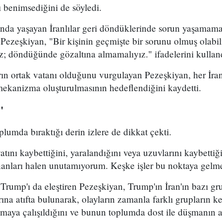
ı benimsediğini de söyledi.
ında yaşayan İranlılar geri döndüklerinde sorun yaşamama
 Pezeşkiyan, "Bir kişinin geçmişte bir sorunu olmuş olabi
z; döndüğünde gözaltına almamalıyız." ifadelerini kullan
rın ortak vatanı olduğunu vurgulayan Pezeşkiyan, her İran
 mekanizma oluşturulmasının hedeflendiğini kaydetti.
"
plumda bıraktığı derin izlere de dikkat çekti.
ını kaybettiğini, yaralandığını veya uzuvlarını kaybettiği
anları halen unutamıyorum. Keşke işler bu noktaya gelme
mp'ı da eleştiren Pezeşkiyan, Trump'ın İran'ın bazı grup
na atıfta bulunarak, olayların zamanla farklı grupların k
maya çalışıldığını ve bunun toplumda dost ile düşmanın a