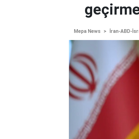
geçirmey
Mepa News
>
İran-ABD-İsr