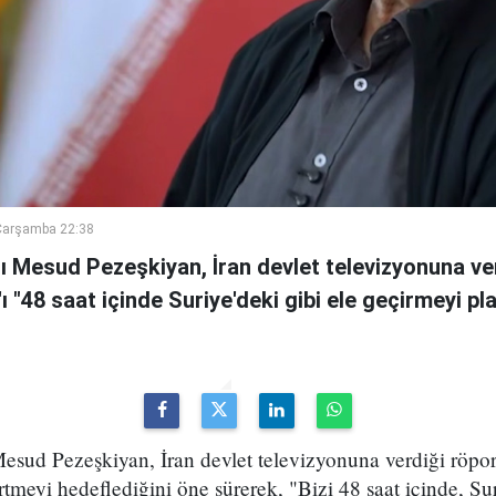
Çarşamba 22:38
 Mesud Pezeşkiyan, İran devlet televizyonuna ve
n'ı "48 saat içinde Suriye'deki gibi ele geçirmeyi pl
sud Pezeşkiyan, İran devlet televizyonuna verdiği röport
rtmeyi hedeflediğini öne sürerek, "Bizi 48 saat içinde, Sur