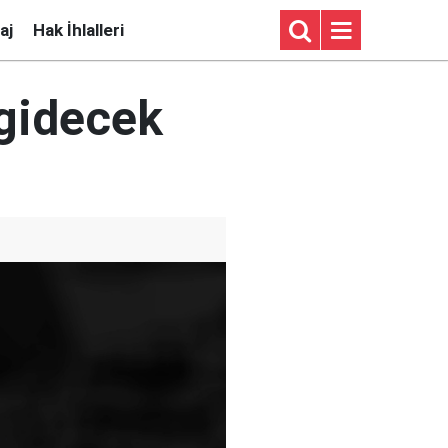
aj
Hak İhlalleri
 gidecek