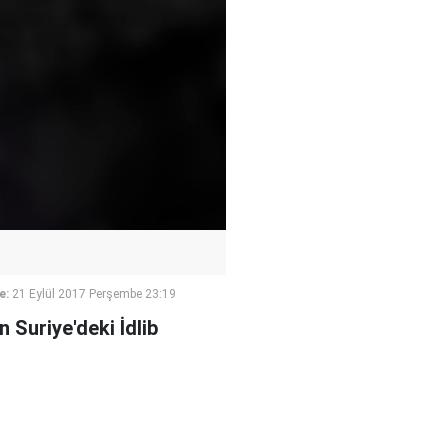
e:
21 Eylül 2017 Perşembe 23:19
Suriye'deki İdlib