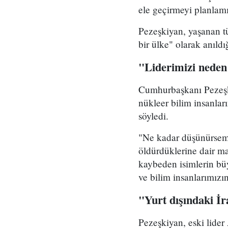
ele geçirmeyi planlamı
Pezeşkiyan, yaşanan tü
bir ülke" olarak anıld
"Liderimizi neden
Cumhurbaşkanı Pezeşki
nükleer bilim insanlar
söyledi.
"Ne kadar düşünürsem 
öldürdüklerine dair ma
kaybeden isimlerin b
ve bilim insanlarımızı
"Yurt dışındaki İ
Pezeşkiyan, eski lider