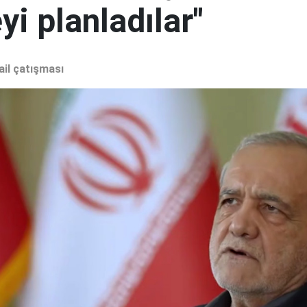
i planladılar"
ail çatışması