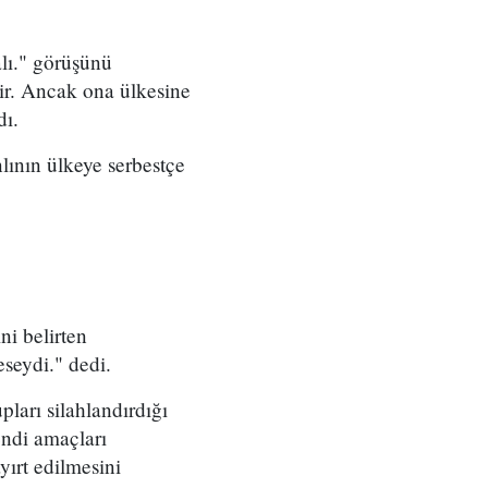
lı." görüşünü
lir. Ancak ona ülkesine
dı.
lının ülkeye serbestçe
ni belirten
seydi." dedi.
ları silahlandırdığı
endi amaçları
yırt edilmesini