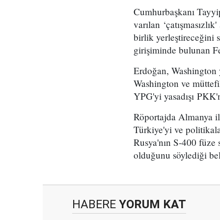
Cumhurbaşkanı Tayyip 
varılan ‘çatışmasızlık'
birlik yerleştireceğini
girişiminde bulunan Fet
Erdoğan, Washington y
Washington ve müttefi
YPG'yi yasadışı PKK'n
Röportajda Almanya ile
Türkiye'yi ve politika
Rusya'nın S-400 füze 
olduğunu söylediği beli
HABERE
YORUM KAT