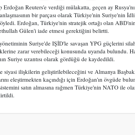
Erdoğan Reuters'e verdiği mülakatta, geçen ay Rusya'nın
 anlaşmasının bir parçası olarak Türkiye'nin Suriye'nin İdl
 söyledi. Erdoğan, Türkiye'nin stratejik ortağı olan ABD'nin
hullah Gülen'i iade etmesi gerektiğini belirtti.
önetiminin Suriye'de IŞİD'le savaşan YPG güçlerini sila
klerine zarar verebileceği konusunda uyarıda bulundu. H
ın Suriye uzantısı olarak gördüğü de kaydedildi.
 siyasi ilişkilerin geliştirilebileceğini ve Almanya Başb
larını eleştirmekten kaçındığı için Erdoğan'ın övgüde bulun
sistemini satın almasına rağmen Türkiye'nin NATO ile ola
rtildi.