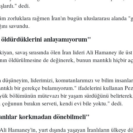
şlardı." dedi.
m zorluklara rağmen İran'ın bugün uluslararası alanda "g
ığını savundu.
 öldürdüklerini anlayamıyorum"
yan, savaş sırasında ölen İran lideri Ali Hamaney ile üs
ının öldürülmesine de değinerek, bunun mantıklı hiçbir a
düşüneyim, liderimizi, komutanlarımızı ve bilim insanla
ntıklı bir gerekçe bulamıyorum." ifadelerini kullanan Pez
üyük bölümünün mütevazı bir yaşam sürdüğünü belirterek
n çoğunun bırakın serveti, kendi evi bile yoktu." dedi.
ranlılar korkmadan dönebilmeli"
 Ali Hamaney'in, yurt dışında yaşayan İranlıların ülkeye