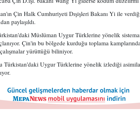
caba Çin D.işl. bakanı Wang Yi giderse kodum düzelirmi
'ın Çin Halk Cumhuriyeti Dışişleri Bakanı Yi ile verdiğ
ndan paylaşıldı.
rkistan'daki Müslüman Uygur Türklerine yönelik sistemat
suçlanıyor. Çin'in bu bölgede kurduğu toplama kamplarınd
alışmalar yürüttüğü biliniyor.
 Türkistan'daki Uygur Türklerine yönelik izlediği asimila
ıyor.