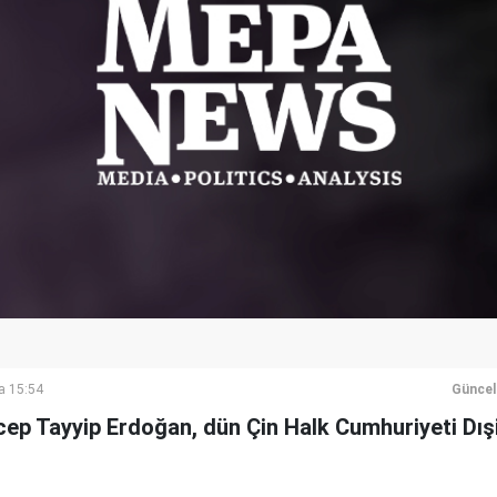
a 15:54
Güncel
p Tayyip Erdoğan, dün Çin Halk Cumhuriyeti Dış