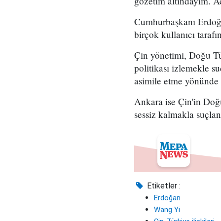
gözetim altındayım. A
Cumhurbaşkanı Erdoğan
birçok kullanıcı tarafı
Çin yönetimi, Doğu Tü
politikası izlemekle 
asimile etme yönünde ç
Ankara ise Çin'in Doğu
sessiz kalmakla suçlan
Etiketler :
Erdoğan
Wang Yi