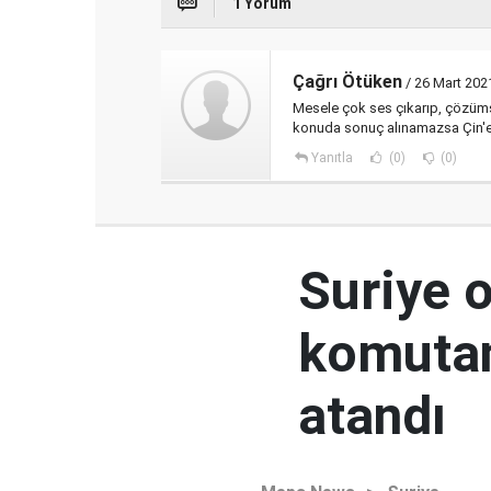
1 Yorum
Çağrı Ötüken
/ 26 Mart 202
Mesele çok ses çıkarıp, çözümsü
konuda sonuç alınamazsa Çin'e 
Yanıtla
(0)
(0)
Suriye 
komutan
atandı