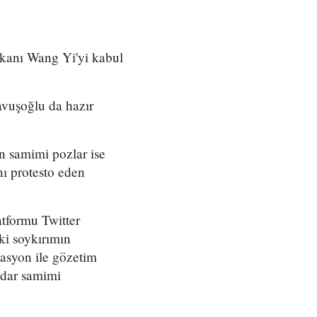
kanı Wang Yi'yi kabul
avuşoğlu da hazır
n samimi pozlar ise
nı protesto eden
tformu Twitter
i soykırımın
yasyon ile gözetim
kadar samimi