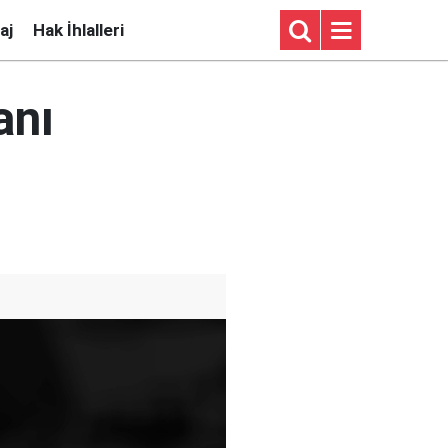
aj
Hak İhlalleri
anı