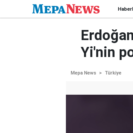
Haber
Erdoğan 
Yi'nin p
Mepa News
>
Türkiye