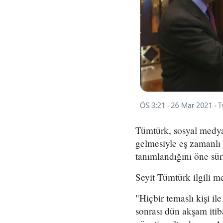
Tümtürk, sosyal medya
gelmesiyle eş zamanlı
tanımlandığını öne sü
Seyit Tümtürk ilgili me
"Hiçbir temaslı kişi i
sonrası dün akşam itib