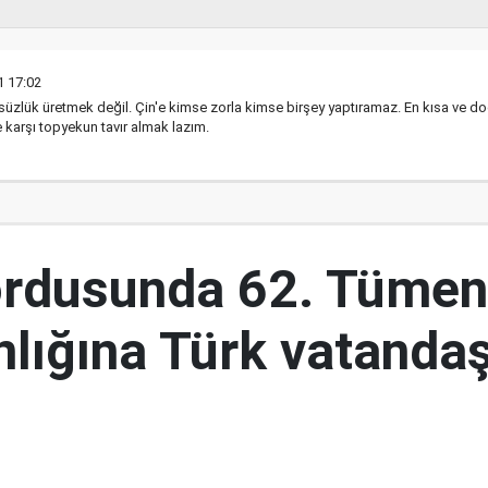
1 17:02
zlük üretmek değil. Çin'e kimse zorla kimse birşey yaptıramaz. En kısa ve doğ
karşı topyekun tavır almak lazım.
ordusunda 62. Tümen
lığına Türk vatandaş