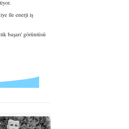
iyor.
ye ile enerji iş
ik başarı' görüntüsü