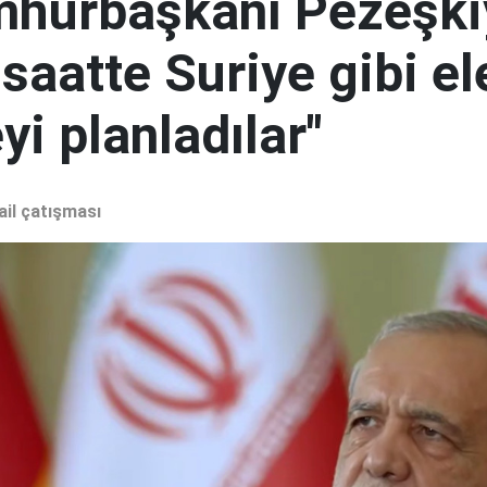
mhurbaşkanı Pezeşki
 saatte Suriye gibi el
i planladılar"
ail çatışması