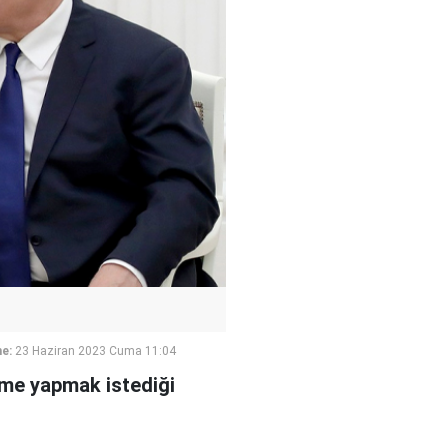
e:
23 Haziran 2023 Cuma 11:04
şme yapmak istediği