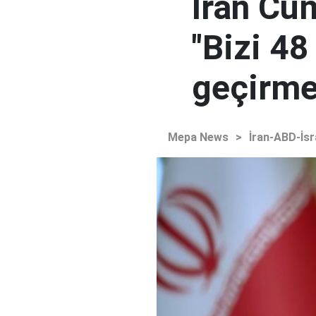
İran Cu
"Bizi 48
geçirmey
Mepa News
>
İran-ABD-İsr