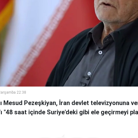
Çarşamba 22:38
 Mesud Pezeşkiyan, İran devlet televizyonuna ve
n'ı "48 saat içinde Suriye'deki gibi ele geçirmeyi pl