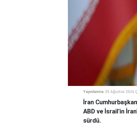
Yayınlanma:
05 Ağustos 2026 
İran Cumhurbaşkanı
ABD ve İsrail'in İra
sürdü.