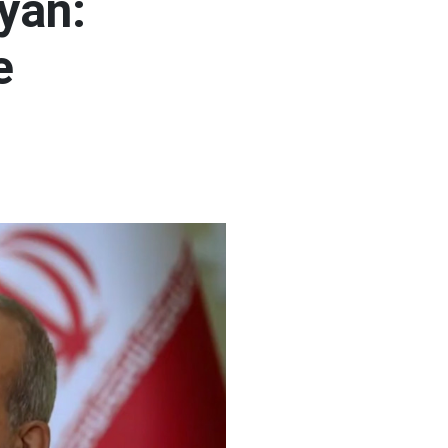
yan:
e