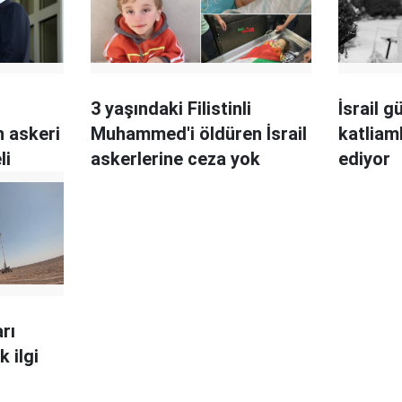
n
3 yaşındaki Filistinli
İsrail gü
n askeri
Muhammed'i öldüren İsrail
katliam
li
askerlerine ceza yok
ediyor
arı
k ilgi