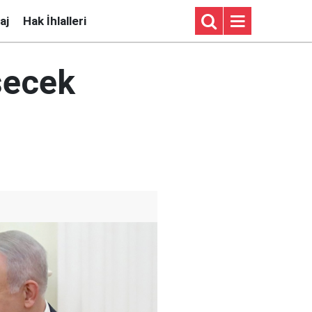
aj
Hak İhlalleri
şecek