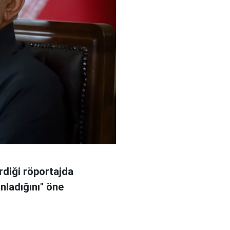
rdiği röportajda
anladığını" öne