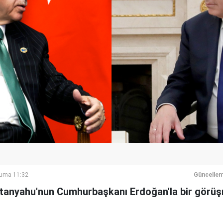
Cuma 11:32
Güncellem
etanyahu'nun Cumhurbaşkanı Erdoğan'la bir görü