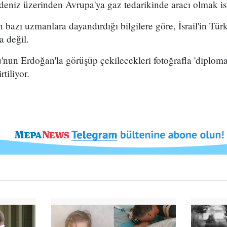
deniz üzerinden Avrupa'ya gaz tedarikinde aracı olmak ist
n bazı uzmanlara dayandırdığı bilgilere göre, İsrail'in Türki
la değil.
un Erdoğan'la görüşüp çekilecekleri fotoğrafla 'diplomat
tiliyor.