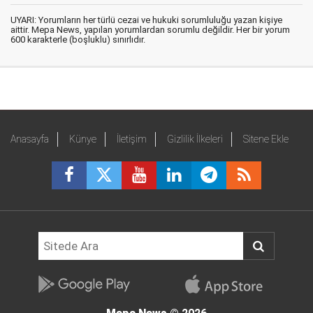
UYARI: Yorumların her türlü cezai ve hukuki sorumluluğu yazan kişiye
aittir. Mepa News, yapılan yorumlardan sorumlu değildir. Her bir yorum
600 karakterle (boşluklu) sınırlıdır.
Anasayfa
Künye
İletişim
Gizlilik İlkeleri
Sitene Ekle