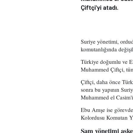
Çiftçi'yi atadı.
Suriye yönetimi, ord
komutanlığında değişikl
Türkiye doğumlu ve Es
Muhammed Çiftçi, tüm
Çiftçi, daha önce Tür
sonra bu yapının Suri
Muhammed el Casim'in
Ebu Amşe ise görevden
Kolordusu Komutan Yar
Şam yönetimi asker