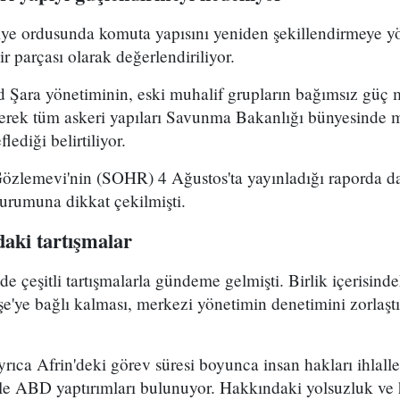
riye ordusunda komuta yapısını yeniden şekillendirmeye y
r parçası olarak değerlendiriliyor.
Şara yönetiminin, eski muhalif grupların bağımsız güç 
yerek tüm askeri yapıları Savunma Bakanlığı bünyesinde 
lediği belirtiliyor.
Gözlemevi'nin (SOHR) 4 Ağustos'ta yayınladığı raporda da
durumuna dikkat çekilmişti.
aki tartışmalar
çeşitli tartışmalarla gündeme gelmişti. Birlik içerisind
e'ye bağlı kalması, merkezi yönetimin denetimini zorlaştı
ca Afrin'deki görev süresi boyunca insan hakları ihlalle
le ABD yaptırımları bulunuyor. Hakkındaki yolsuzluk ve h