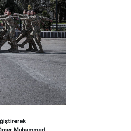
ğiştirerek
l Ömer Muhammed