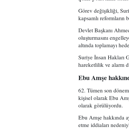
Görev değişikliği, Su
kapsamlı reformların bi
Devlet Başkanı Ahmed 
oluşturmasını engelle
altında toplamayı hedef
Suriye İnsan Hakları 
hareketlilik ve alarm 
Ebu Amşe hakkınd
62. Tümen son dönemde 
kişisel olarak Ebu Amş
olarak görülüyordu.
Ebu Amşe hakkında ayrı
etme iddiaları nedeniy