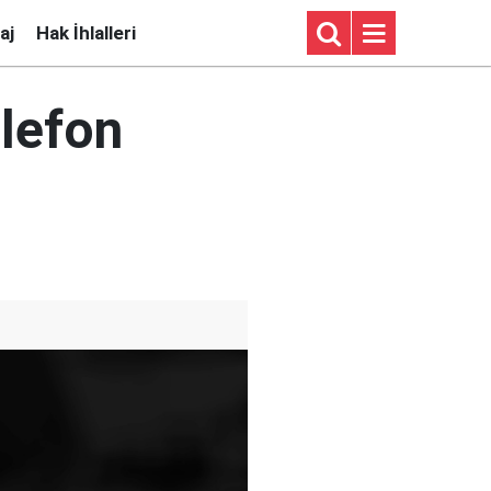
aj
Hak İhlalleri
elefon