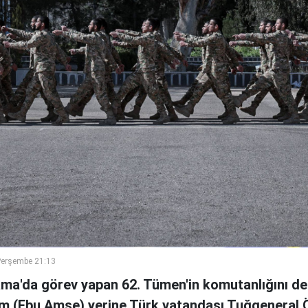
Perşembe 21:13
ama'da görev yapan 62. Tümen'in komutanlığını de
m (Ebu Amşe) yerine Türk vatandaşı Tuğgenera