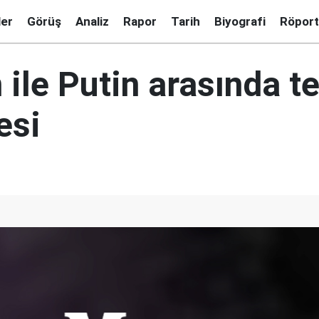
ler
Görüş
Analiz
Rapor
Tarih
Biyografi
Röport
ile Putin arasında t
esi