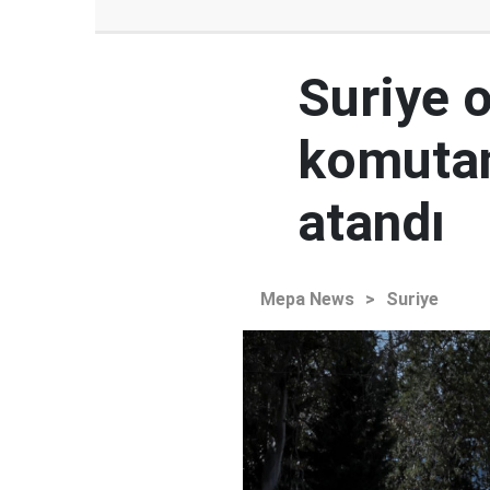
Suriye 
komutan
atandı
Mepa News
>
Suriye