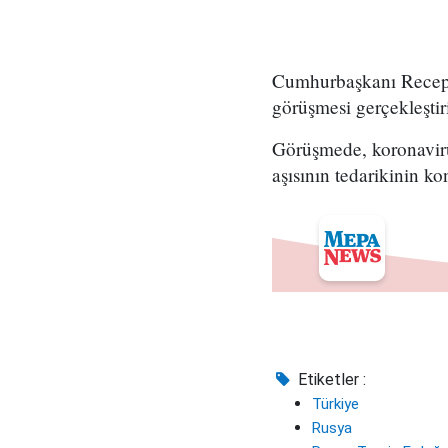
Cumhurbaşkanı Recep T
görüşmesi gerçekleştiril
Görüşmede, koronavirü
aşısının tedarikinin ko
Etiketler :
Türkiye
Rusya