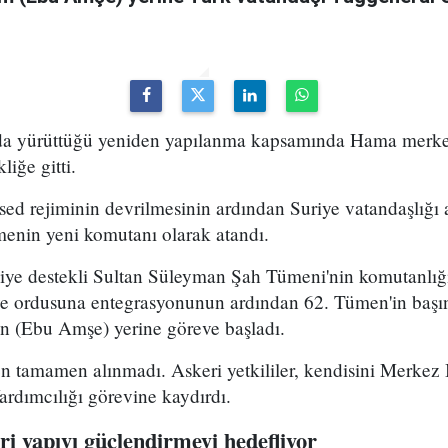
uda yürüttüğü yeniden yapılanma kapsamında Hama merke
iğe gitti.
ed rejiminin devrilmesinin ardından Suriye vatandaşlığı
enin yeni komutanı olarak atandı.
kiye destekli Sultan Süleyman Şah Tümeni'nin komutanlığ
ye ordusuna entegrasyonunun ardından 62. Tümen'in başın
 (Ebu Amşe) yerine göreve başladı.
 tamamen alınmadı. Askeri yetkililer, kendisini Merkez B
dımcılığı görevine kaydırdı.
i yapıyı güçlendirmeyi hedefliyor