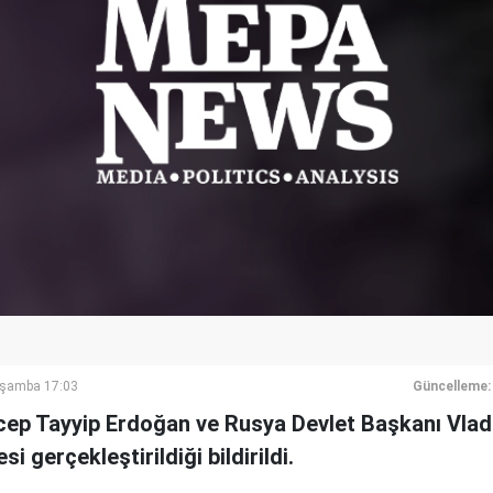
rşamba 17:03
Güncelleme:
p Tayyip Erdoğan ve Rusya Devlet Başkanı Vladi
i gerçekleştirildiği bildirildi.