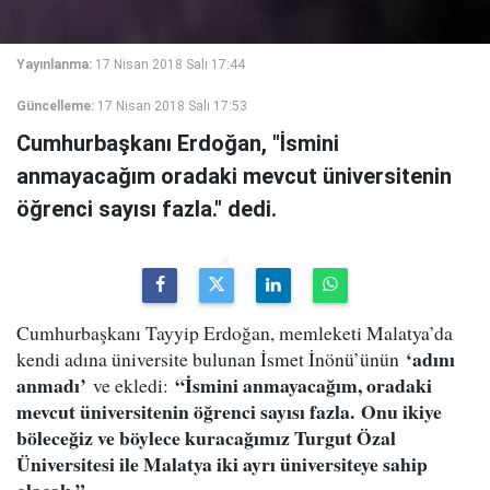
Yayınlanma:
17 Nisan 2018 Salı 17:44
Güncelleme:
17 Nisan 2018 Salı 17:53
Cumhurbaşkanı Erdoğan, "İsmini
anmayacağım oradaki mevcut üniversitenin
öğrenci sayısı fazla." dedi.
Cumhurbaşkanı Tayyip Erdoğan, memleketi Malatya’da
‘adını
kendi adına üniversite bulunan İsmet İnönü’ünün
anmadı’
“İsmini anmayacağım, oradaki
ve ekledi:
mevcut üniversitenin öğrenci sayısı fazla. Onu ikiye
böleceğiz ve böylece kuracağımız Turgut Özal
Üniversitesi ile Malatya iki ayrı üniversiteye sahip