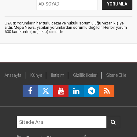
UYARI: Yorumların her türlü cezai ve hukuki sorumluluğu yazan kişiye
aittir. Mepa News, yapılan yorumlardan sorumlu değildir. Her bir yorum
600 karakterle (boşluklu) sınırlıdır.
Anasayfa
Künye
İletişim
Gizlilik İlkeleri
Sitene Ekle