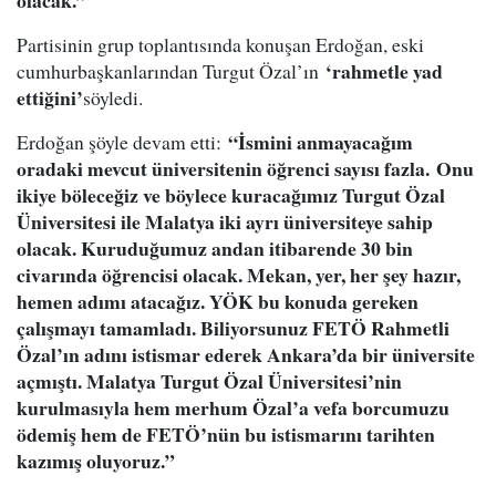
olacak.”
Partisinin grup toplantısında konuşan Erdoğan, eski
‘rahmetle yad
cumhurbaşkanlarından Turgut Özal’ın
ettiğini’
söyledi.
“İsmini anmayacağım
Erdoğan şöyle devam etti:
oradaki mevcut üniversitenin öğrenci sayısı fazla. Onu
ikiye böleceğiz ve böylece kuracağımız Turgut Özal
Üniversitesi ile Malatya iki ayrı üniversiteye sahip
olacak. Kuruduğumuz andan itibarende 30 bin
civarında öğrencisi olacak. Mekan, yer, her şey hazır,
hemen adımı atacağız. YÖK bu konuda gereken
çalışmayı tamamladı. Biliyorsunuz FETÖ Rahmetli
Özal’ın adını istismar ederek Ankara’da bir üniversite
açmıştı. Malatya Turgut Özal Üniversitesi’nin
kurulmasıyla hem merhum Özal’a vefa borcumuzu
ödemiş hem de FETÖ’nün bu istismarını tarihten
kazımış oluyoruz.”