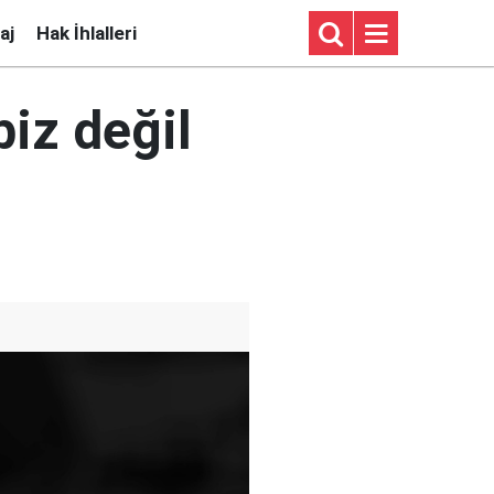
aj
Hak İhlalleri
iz değil