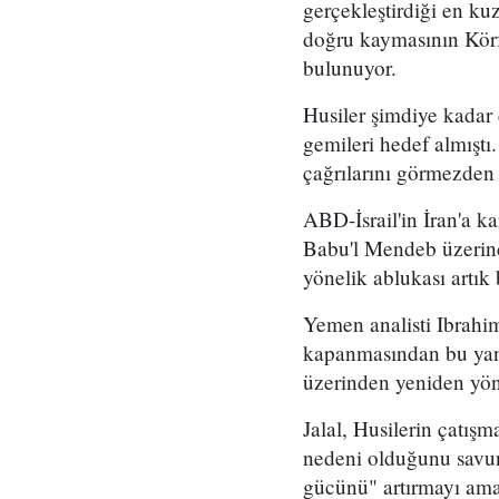
gerçekleştirdiği en kuz
doğru kaymasının Körf
bulunuyor.
Husiler şimdiye kadar
gemileri hedef almıştı
çağrılarını görmezden
ABD-İsrail'in İran'a k
Babu'l Mendeb üzerind
yönelik ablukası artık 
Yemen analisti Ibrahim
kapanmasından bu yana
üzerinden yeniden yön
Jalal, Husilerin çatış
nedeni olduğunu savun
gücünü" artırmayı amaç