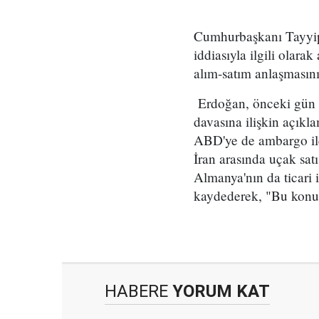
Cumhurbaşkanı Tayyip
iddiasıyla ilgili olar
alım-satım anlaşmasın
Erdoğan, önceki gün b
davasına ilişkin açık
ABD'ye de ambargo ile 
İran arasında uçak sat
Almanya'nın da ticari 
kaydederek, "Bu konud
HABERE
YORUM KAT