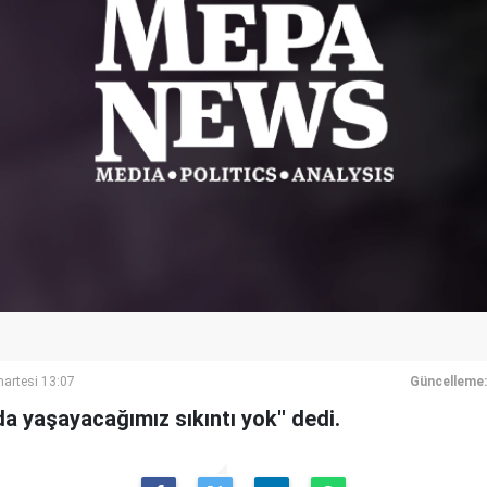
artesi 13:07
Güncelleme:
a yaşayacağımız sıkıntı yok'' dedi.