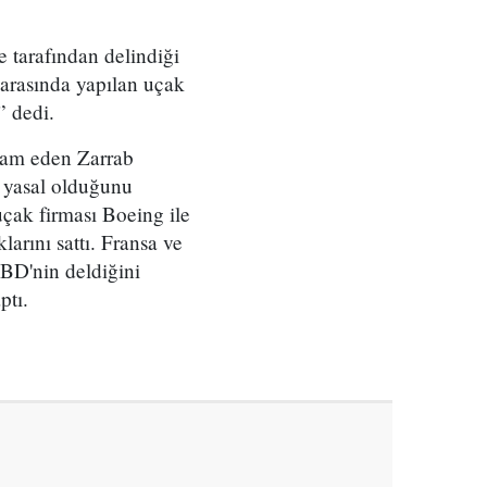
tarafından delindiği
 arasında yapılan uçak
” dedi.
evam eden Zarrab
n yasal olduğunu
çak firması Boeing ile
arını sattı. Fransa ve
ABD'nin deldiğini
ptı.