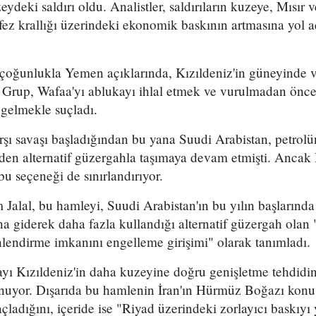
eydeki saldırı oldu. Analistler, saldırıların kuzeye, Mısır
ez krallığı üzerindeki ekonomik baskının artmasına yol a
 çoğunlukla Yemen açıklarında, Kızıldeniz'in güneyinde 
. Grup, Wafaa'yı ablukayı ihlal etmek ve vurulmadan önce
 gelmekle suçladı.
arşı savaşı başladığından bu yana Suudi Arabistan, petro
en alternatif güzergahla taşımaya devam etmişti. Ancak 
bu seçeneği de sınırlandırıyor.
 Jalal, bu hamleyi, Suudi Arabistan'ın bu yılın başların
 giderek daha fazla kullandığı alternatif güzergah olan
lendirme imkanını engelleme girişimi" olarak tanımladı.
mayı Kızıldeniz'in daha kuzeyine doğru genişletme tehdidi
uyor. Dışarıda bu hamlenin İran'ın Hürmüz Boğazı konu
ladığını, içeride ise "Riyad üzerindeki zorlayıcı baskıyı 