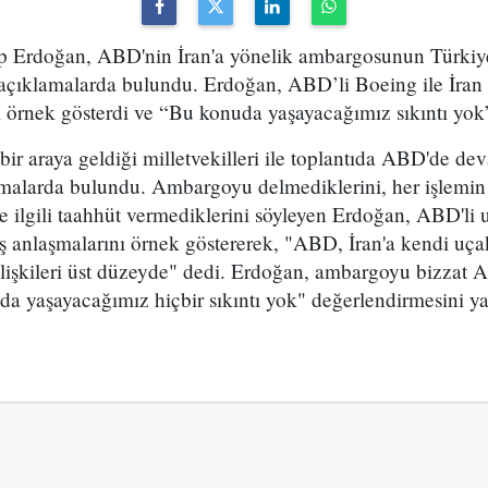
 Erdoğan, ABD'nin İran'a yönelik ambargosunun Türkiye 
ak açıklamalarda bulundu. Erdoğan, ABD’li Boeing ile İran
ı örnek gösterdi ve “Bu konuda yaşayacağımız sıkıntı yok
ir araya geldiği milletvekilleri ile toplantıda ABD'de d
lamalarda bulundu. Ambargoyu delmediklerini, her işlemi
ilgili taahhüt vermediklerini söyleyen Erdoğan, ABD'li u
ış anlaşmalarını örnek göstererek, "ABD, İran'a kendi uçakl
ilişkileri üst düzeyde" dedi. Erdoğan, ambargoyu bizzat 
a yaşayacağımız hiçbir sıkıntı yok" değerlendirmesini ya