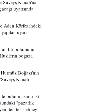
 ve Süveyş Kanalı'na
çacağı uyarısında
ve Aden Körfezi'ndeki
 yapılan uyarı
lünün bir bölümünü
Husilerin boğaza
da Hürmüz Boğazı'nın
 "Süveyş Kanalı
nde bulunmasının iki
sundaki "pazarlık
yeniden tesis etmeyi"