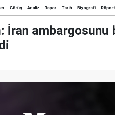
ler
Görüş
Analiz
Rapor
Tarih
Biyografi
Röport
: İran ambargosunu b
di