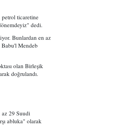
petrol ticaretine
 dönemdeyiz" dedi.
rüyor. Bunlardan en az
'ta Babu'l Mendeb
ktası olan Birleşik
arak doğrulandı.
n az 29 Suudi
şı abluka" olarak