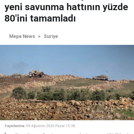
yeni savunma hattının yüzde
80'ini tamamladı
Mepa News
>
Suriye
Yayınlanma:
09 Ağustos 2026 Pazar 15:38