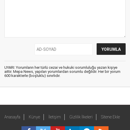
UYARI: Yorumların her türlü cezai ve hukuki sorumluluğu yazan kişiye
aittir. Mepa News, yapılan yorumlardan sorumlu değildir. Her bir yorum
600 karakterle (boşluklu) sınırlıdır.
Anasayfa
Künye
İletişim
Gizlilik İlkeleri
Sitene Ekle