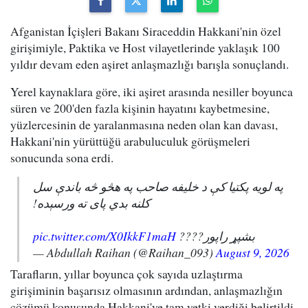
Afganistan İçişleri Bakanı Siraceddin Hakkani'nin özel
girişimiyle, Paktika ve Host vilayetlerinde yaklaşık 100
yıldır devam eden aşiret anlaşmazlığı barışla sonuçlandı.
Yerel kaynaklara göre, iki aşiret arasında nesiller boyunca
süren ve 200'den fazla kişinin hayatını kaybetmesine,
yüzlercesinin de yaralanmasına neden olan kan davası,
Hakkani'nin yürüttüğü arabuluculuk görüşmeleri
sonucunda sona erdi.
په لویه پکتیا کې د خلیفه صاحب په هڅو څه باندې سل
کلنه بدي پای ته ورسېده!
pic.twitter.com/X0IkkF1maH
بشپړ راپور????
— Abdullah Raihan (@Raihan_093)
August 9, 2026
Tarafların, yıllar boyunca çok sayıda uzlaştırma
girişiminin başarısız olmasının ardından, anlaşmazlığın
çözümü konusunda Hakkani'ye tam yetki verdiği belirtildi.