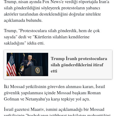
Trump, nisan ayında Fox News'e verdiği röportajda İran'a
silah gönderildiğini söyleyerek protestoların yabancı
aktörler tarafından desteklendiğini doğrular nitelikte
açıklamada bulundu.
Trump, "Protestoculara silah gönderdik, hem de çok
sayıda" dedi ve "Kürtlerin silahları kendilerine
sakladığını" iddia etti.
Trump İranlı protestoculara
silah gönderdiklerini itiraf
etti
İki Mossad yetkilisinin görevden alınması kararı, İsrail
güvenlik yapılanması içinde Mossad başkanı Roman
Gofman ve Netanyahu'ya karşı tepkiye yol açtı.
İsrail gazetesi Maariv, ismini açıklamadığı bir Mossad
yetkilisinin "başbakanın istihbarat teşkilatını mahvettiğini