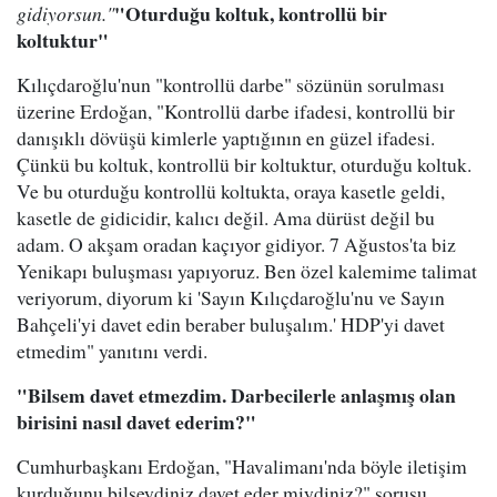
"Oturduğu koltuk, kontrollü bir
gidiyorsun."
koltuktur"
Kılıçdaroğlu'nun "kontrollü darbe" sözünün sorulması
üzerine Erdoğan, "Kontrollü darbe ifadesi, kontrollü bir
danışıklı dövüşü kimlerle yaptığının en güzel ifadesi.
Çünkü bu koltuk, kontrollü bir koltuktur, oturduğu koltuk.
Ve bu oturduğu kontrollü koltukta, oraya kasetle geldi,
kasetle de gidicidir, kalıcı değil. Ama dürüst değil bu
adam. O akşam oradan kaçıyor gidiyor. 7 Ağustos'ta biz
Yenikapı buluşması yapıyoruz. Ben özel kalemime talimat
veriyorum, diyorum ki 'Sayın Kılıçdaroğlu'nu ve Sayın
Bahçeli'yi davet edin beraber buluşalım.' HDP'yi davet
etmedim" yanıtını verdi.
"Bilsem davet etmezdim. Darbecilerle anlaşmış olan
birisini nasıl davet ederim?"
Cumhurbaşkanı Erdoğan, "Havalimanı'nda böyle iletişim
kurduğunu bilseydiniz davet eder miydiniz?" sorusu