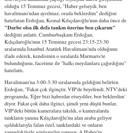
olduğu 15 Temmuz gecesi, "Haber gelseydi, ben
havalimanı'ndan ayrılmaz, orada beklerdim" dediğini
hatırlatan Erdoğan, Kemal Kılıçdaroğlu'nun daha önce de
"Darbe olsa ilk defa tankın üzerine ben çıkarım"
dediğini anlattı. Cumhurbaşkanı Erdoğan,
Kılıçdaroğlu'nun 15 Temmuz gecesi 23:15-23:30
aralarında İstanbul Atatürk Havalimanı'nda olduğunu
ifade ederek, kendisinin o sıralarda Marmaris'te
bulunduğunu, facetime ile "halkı meydanlara çağırdığını"
hatırlattı.
Havalimanı'na 3:00-3:30 sıralarında geldiğini belirten
Erdoğan, "Fakat çok ilginçtir, VIP'de beyefendi. NTV'deki
programda, 'Eğer bizi haberdar etseydiler, ben beklerdim'
diyor. Fakat çok daha ilginci, şimdi yeni düştü bunlar,
VIP'deki bütün kameralara takıldı, o kameralarda
tankların yanına Kılıçdaroğlu'nu alan araba geliyor
ışıldaklarıyla falan özel, tanklardaki ve onların
yanındakilerle görüşmeler yapıyor. A Haber'in