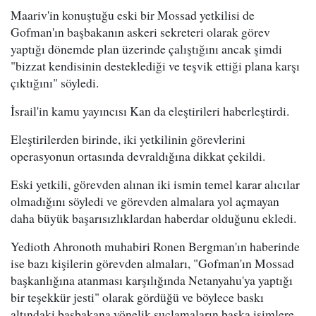
Maariv'in konuştuğu eski bir Mossad yetkilisi de
Gofman'ın başbakanın askeri sekreteri olarak görev
yaptığı dönemde plan üzerinde çalıştığını ancak şimdi
"bizzat kendisinin desteklediği ve teşvik ettiği plana karşı
çıktığını" söyledi.
İsrail'in kamu yayıncısı Kan da eleştirileri haberleştirdi.
Eleştirilerden birinde, iki yetkilinin görevlerini
operasyonun ortasında devraldığına dikkat çekildi.
Eski yetkili, görevden alınan iki ismin temel karar alıcılar
olmadığını söyledi ve görevden almalara yol açmayan
daha büyük başarısızlıklardan haberdar olduğunu ekledi.
Yedioth Ahronoth muhabiri Ronen Bergman'ın haberinde
ise bazı kişilerin görevden almaları, "Gofman'ın Mossad
başkanlığına atanması karşılığında Netanyahu'ya yaptığı
bir teşekkür jesti" olarak gördüğü ve böylece baskı
altındaki başbakana yönelik suçlamaların başka isimlere