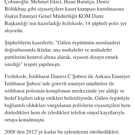
Çobanoğlu, Mehmet Ekici, İhsan Barutçu, Deniz
Bölükbaşı gibi siyasetçilere kaset kumpası kurulmasına
ilişkin Emniyet Genel Müdürlüğü KOM Daire
Başkanlığı’nın hazırladığı fezlekede, 14 şüpheli polis yer
alıyordu.
Şüphelilerin kasetlerle, "Gülen örgütünün menfaatleri
doğrultusunda iktidar, ana muhalefet ve muhalefet
partilerini kontrol altına alarak, siyaseti dizayn etmek
istediği" tespiti yapılmıştı.
Fezlekede, İstihbarat Dairesi C Şubesi ile Ankara Emniyet
İstihbarat Şubesi’nde görevli emniyet müdürleri ile
istihbarat polisinin komplonun merkezinde yer aldığı ve
hedef kişileri takip ettikleri belirtiliyordu. Gülen örgütüyle
bağlantılı oldukları vurgulanan polislerin siyasetçileri hem
dinledikleri hem de izledikleri telefon sinyal kayıtlarıyla
ortaya konulmuştu.
2008’den 2012’ye kadar bu eylemlerini sürdürdükleri