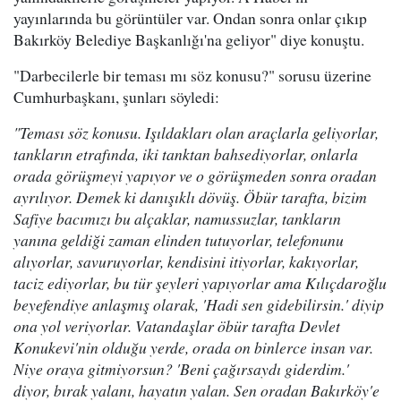
yayınlarında bu görüntüler var. Ondan sonra onlar çıkıp
Bakırköy Belediye Başkanlığı'na geliyor" diye konuştu.
"Darbecilerle bir teması mı söz konusu?" sorusu üzerine
Cumhurbaşkanı, şunları söyledi:
"Teması söz konusu. Işıldakları olan araçlarla geliyorlar,
tankların etrafında, iki tanktan bahsediyorlar, onlarla
orada görüşmeyi yapıyor ve o görüşmeden sonra oradan
ayrılıyor. Demek ki danışıklı dövüş. Öbür tarafta, bizim
Safiye bacımızı bu alçaklar, namussuzlar, tankların
yanına geldiği zaman elinden tutuyorlar, telefonunu
alıyorlar, savuruyorlar, kendisini itiyorlar, kakıyorlar,
taciz ediyorlar, bu tür şeyleri yapıyorlar ama Kılıçdaroğlu
beyefendiye anlaşmış olarak, 'Hadi sen gidebilirsin.' diyip
ona yol veriyorlar. Vatandaşlar öbür tarafta Devlet
Konukevi'nin olduğu yerde, orada on binlerce insan var.
Niye oraya gitmiyorsun? 'Beni çağırsaydı giderdim.'
diyor, bırak yalanı, hayatın yalan. Sen oradan Bakırköy'e