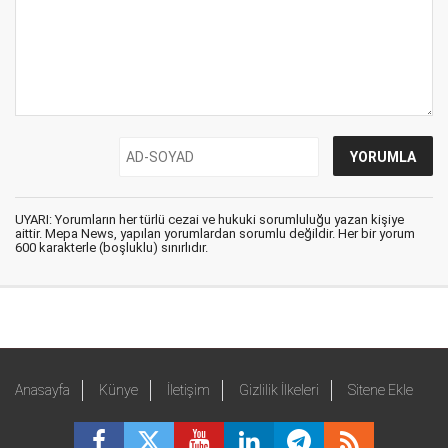
UYARI: Yorumların her türlü cezai ve hukuki sorumluluğu yazan kişiye
aittir. Mepa News, yapılan yorumlardan sorumlu değildir. Her bir yorum
600 karakterle (boşluklu) sınırlıdır.
Anasayfa
Künye
İletişim
Gizlilik İlkeleri
Sitene Ekle