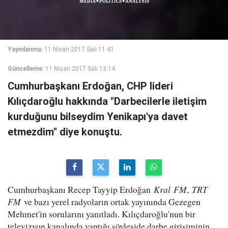
Yayınlanma:
11 Nisan 2017 Salı 11:41
Güncelleme:
11 Nisan 2017 Salı 13:14
Cumhurbaşkanı Erdoğan, CHP lideri
Kılıçdaroğlu hakkında "Darbecilerle iletişim
kurduğunu bilseydim Yenikapı'ya davet
etmezdim" diye konuştu.
Cumhurbaşkanı Recep Tayyip Erdoğan
Kral
FM
,
TRT
FM
ve bazı yerel radyoların ortak yayınında Gezegen
Mehmet'in sorularını yanıtladı. Kılıçdaroğlu'nun bir
televizyon kanalında yaptığı söyleşide darbe girişiminin