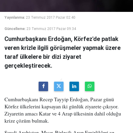
Yayınlanma:
23 Temmuz 2017 Pazar 02:40
Güncelleme:
23 Temmuz 2017 Pazar 09:34
Cumhurbaşkanı Erdoğan, Körfez'de patlak
veren krizle ilgili görüşmeler yapmak üzere
taraf ülkelere bir dizi ziyaret
gerçekleştirecek.
Cumhurbaşkanı Recep Tayyip Erdoğan, Pazar günü
Körfez ülkelerini kapsayan iki günlük ziyarete çıkıyor.
Ziyaretin amacı Katar ve 4 Arap ülkesinin dahil olduğu
krize çözüm bulmak.
Suudi Arabistan, Mısır, Birleşik Arap Emirlikleri ve