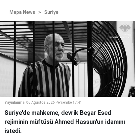
Mepa News
>
Suriye
Yayınlanma:
06 Ağustos 2026 Perşembe 17:41
Suriye'de mahkeme, devrik Beşar Esed
rejiminin müftüsü Ahmed Hassun'un idamını
istedi.