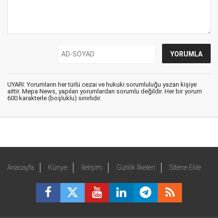
UYARI: Yorumların her türlü cezai ve hukuki sorumluluğu yazan kişiye
aittir. Mepa News, yapılan yorumlardan sorumlu değildir. Her bir yorum
600 karakterle (boşluklu) sınırlıdır.
Anasayfa
Künye
İletişim
Gizlilik İlkeleri
Sitene Ekle