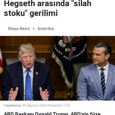
Hegseth arasında "silah
stoku" gerilimi
Mepa News
>
Amerika
Yayınlanma:
06 Ağustos 2026 Perşembe 11:30
ABD Başkanı Donald Trump, ABD'nin füze