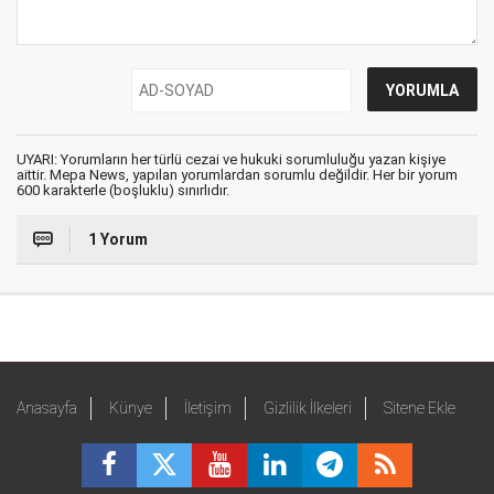
UYARI: Yorumların her türlü cezai ve hukuki sorumluluğu yazan kişiye
aittir. Mepa News, yapılan yorumlardan sorumlu değildir. Her bir yorum
600 karakterle (boşluklu) sınırlıdır.
1 Yorum
Anasayfa
Künye
İletişim
Gizlilik İlkeleri
Sitene Ekle