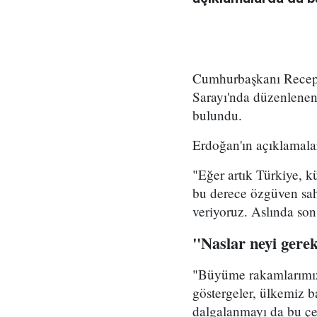
Cumhurbaşkanı Recep 
Sarayı'nda düzenlenen
bulundu.
Erdoğan'ın açıklamalar
"Eğer artık Türkiye, k
bu derece özgüven sah
veriyoruz. Aslında son
"Naslar neyi gere
"Büyüme rakamlarımızl
göstergeler, ülkemiz b
dalgalanmayı da bu çe