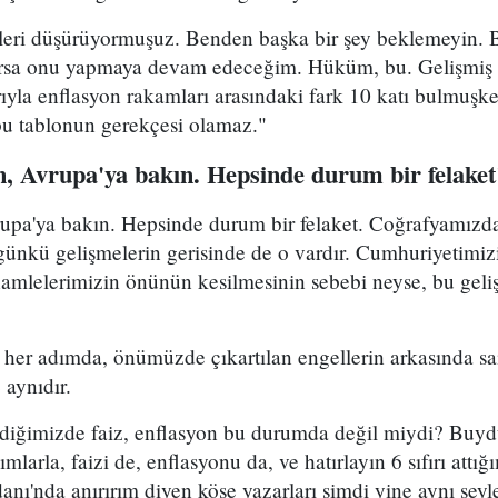
leri düşürüyormuşuz. Benden başka bir şey beklemeyin. 
yorsa onu yapmaya devam edeceğim. Hüküm, bu. Gelişmiş 
rıyla enflasyon rakamları arasındaki fark 10 katı bulmuşk
i bu tablonun gerekçesi olamaz."
, Avrupa'ya bakın. Hepsinde durum bir felaket
upa'ya bakın. Hepsinde durum bir felaket. Coğrafyamızdak
günkü gelişmelerin gerisinde de o vardır. Cumhuriyetimizi
hamlelerimizin önünün kesilmesinin sebebi neyse, bu geli
z her adımda, önümüzde çıkartılan engellerin arkasında s
 aynıdır.
ldiğimizde faiz, enflasyon bu durumda değil miydi? Buydu
dımlarla, faizi de, enflasyonu da, ve hatırlayın 6 sıfırı att
nı'nda anırırım diyen köşe yazarları şimdi yine aynı şeyle