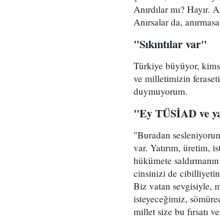
Anırdılar mı? Hayır. A
Anırsalar da, anırmas
"Sıkıntılar var"
Türkiye büyüyor, kims
ve milletimizin feras
duymuyorum.
"Ey TÜSİAD ve ya
"Buradan sesleniyorum
var. Yatırım, üretim,
hükümete saldırmanın d
cinsinizi de cibilliye
Biz vatan sevgisiyle, 
isteyeceğimiz, sömürec
millet size bu fırsatı 