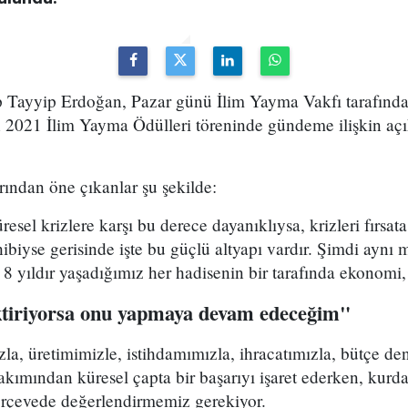
Tayyip Erdoğan, Pazar günü İlim Yayma Vakfı tarafın
 2021 İlim Yayma Ödülleri töreninde gündeme ilişkin aç
ından öne çıkanlar şu şekilde:
üresel krizlere karşı bu derece dayanıklıysa, krizleri fırs
ibiyse gerisinde işte bu güçlü altyapı vardır. Şimdi ayn
 8 yıldır yaşadığımız her hadisenin bir tarafında ekonomi,
ktiriyorsa onu yapmaya devam edeceğim"
a, üretimimizle, istihdamımızla, ihracatımızla, bütçe de
akımından küresel çapta bir başarıyı işaret ederken, kurd
rçevede değerlendirmemiz gerekiyor.