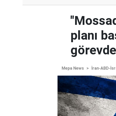
"Mossad'
planı ba
görevden
Mepa News
>
İran-ABD-İsr