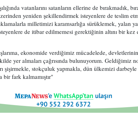
şılığında vatanlarını satanların ellerine de bırakmadık, bı
üzerinden yeniden şekillendirmek isteyenlere de teslim e
ıklamalarla milletimizi karamsarlığa sürüklemek, yalan ya
steyenlere de itibar edilmemesi gerektiğinin altını bir ke
larıma, ekonomide verdiğimiz mücadelede, devletlerinin
kilde yer almaları çağrısında bulunuyorum. Geldiğimiz no
ları şişirmekle, stokçuluk yapmakla, dün ülkemizi darbeyle 
 bir fark kalmamıştır"