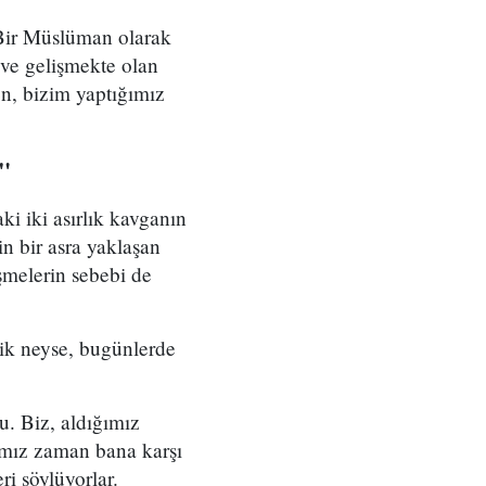
Bir Müslüman olarak
ve gelişmekte olan
en, bizim yaptığımız
"
i iki asırlık kavganın
n bir asra yaklaşan
şmelerin sebebi de
aik neyse, bugünlerde
. Biz, aldığımız
ığımız zaman bana karşı
ri söylüyorlar.