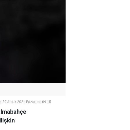
:
20 Aralık 2021 Pazartesi 09:15
Dolmabahçe
lişkin