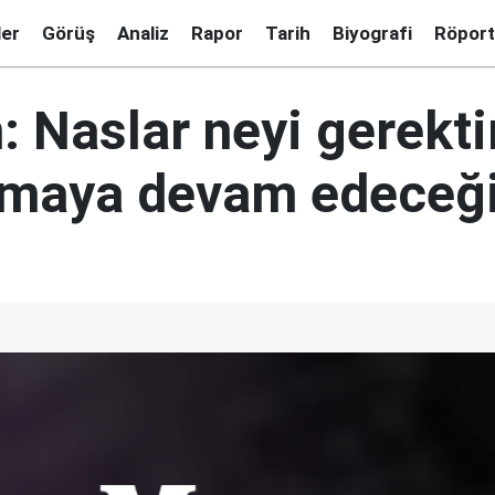
ler
Görüş
Analiz
Rapor
Tarih
Biyografi
Röport
 Naslar neyi gerekti
pmaya devam edeceğ