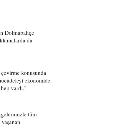
dan Dolmabahçe
ıklamalarda da
ata çevirme konusunda
ı mücadeleyi ekonomide
 hep vardı."
ngelerimizle tüm
a yaşanan