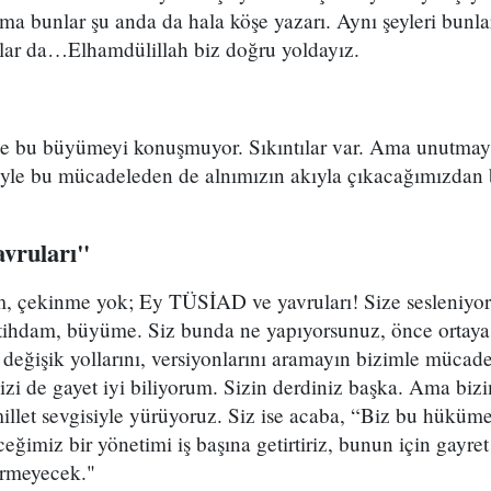
ma bunlar şu anda da hala köşe yazarı. Aynı şeyleri bunlar
alar da…Elhamdülillah biz doğru yoldayız.
e bu büyümeyi konuşmuyor. Sıkıntılar var. Ama unutmayı
etiyle bu mücadeleden de alnımızın akıyla çıkacağımızdan
vruları"
, çekinme yok; Ey TÜSİAD ve yavruları! Size sesleniyor
 istihdam, büyüme. Siz bunda ne yapıyorsunuz, önce ortay
eğişik yollarını, versiyonlarını aramayın bizimle mücade
tinizi de gayet iyi biliyorum. Sizin derdiniz başka. Ama b
millet sevgisiyle yürüyoruz. Siz ise acaba, “Biz bu hükümet
eğimiz bir yönetimi iş başına getirtiriz, bunun için gayre
vermeyecek."