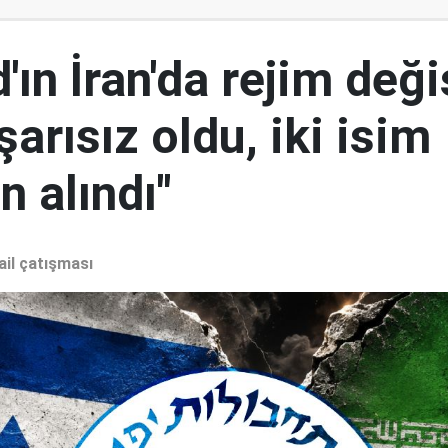
ın İran'da rejim deği
şarısız oldu, iki isim
 alındı"
ail çatışması