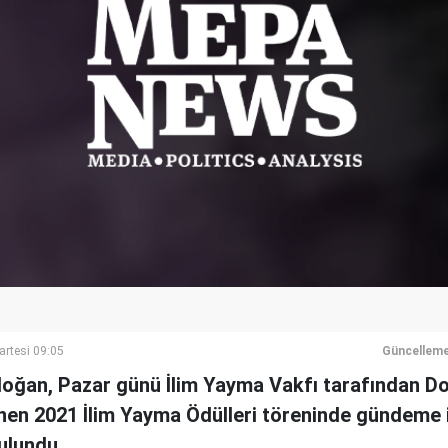
artesi 09:05
Güncelleme
oğan, Pazar günü İlim Yayma Vakfı tarafından 
nen 2021 İlim Yayma Ödülleri töreninde gündeme i
ulundu.