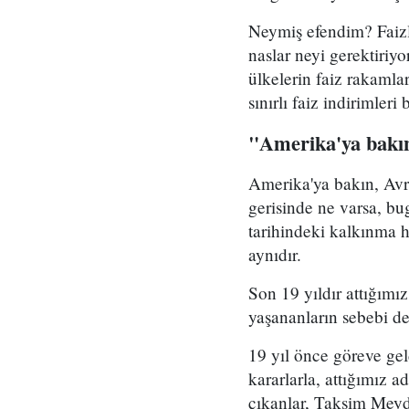
Neymiş efendim? Faiz
naslar neyi gerektiri
ülkelerin faiz rakamla
sınırlı faiz indirimler
"Amerika'ya bakın
Amerika'ya bakın, Avr
gerisinde ne varsa, bu
tarihindeki kalkınma 
aynıdır.
Son 19 yıldır attığımı
yaşananların sebebi de
19 yıl önce göreve ge
kararlarla, attığımız a
çıkanlar, Taksim Meyda