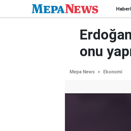
Haber
Erdoğan:
onu ya
Mepa News
>
Ekonomi