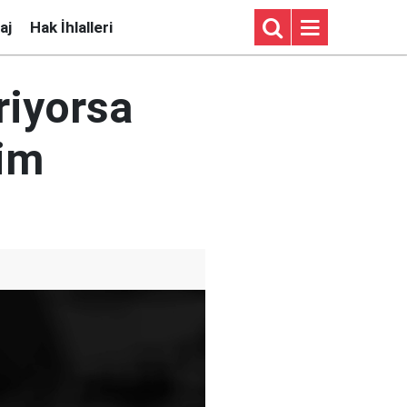
aj
Hak İhlalleri
riyorsa
im