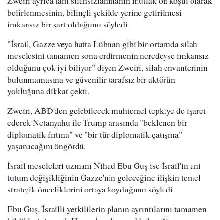
Zweiri ayrıca tam silahsızlanmanın mutlak ön koşul olarak
belirlenmesinin, bilinçli şekilde yerine getirilmesi
imkansız bir şart olduğunu söyledi.
"İsrail, Gazze veya hatta Lübnan gibi bir ortamda silah
meselesini tamamen sona erdirmenin neredeyse imkansız
olduğunu çok iyi biliyor" diyen Zweiri, silah envanterinin
bulunmamasına ve güvenilir tarafsız bir aktörün
yokluğuna dikkat çekti.
Zweiri, ABD'den gelebilecek muhtemel tepkiye de işaret
ederek Netanyahu ile Trump arasında "beklenen bir
diplomatik fırtına" ve "bir tür diplomatik çatışma"
yaşanacağını öngördü.
İsrail meseleleri uzmanı Nihad Ebu Guş ise İsrail'in ani
tutum değişikliğinin Gazze'nin geleceğine ilişkin temel
stratejik önceliklerini ortaya koyduğunu söyledi.
Ebu Guş, İsrailli yetkililerin planın ayrıntılarını tamamen