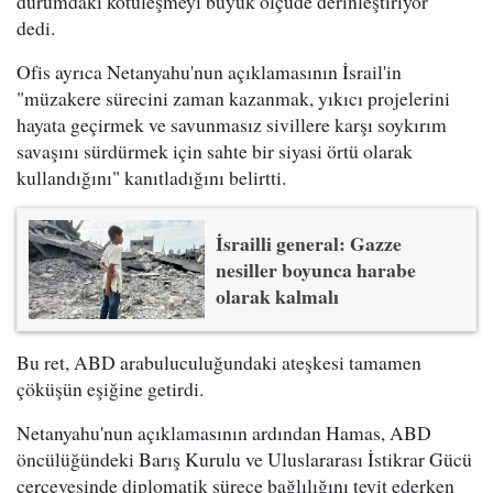
durumdaki kötüleşmeyi büyük ölçüde derinleştiriyor"
dedi.
Ofis ayrıca Netanyahu'nun açıklamasının İsrail'in
"müzakere sürecini zaman kazanmak, yıkıcı projelerini
hayata geçirmek ve savunmasız sivillere karşı soykırım
savaşını sürdürmek için sahte bir siyasi örtü olarak
kullandığını" kanıtladığını belirtti.
İsrailli general: Gazze
nesiller boyunca harabe
olarak kalmalı
Bu ret, ABD arabuluculuğundaki ateşkesi tamamen
çöküşün eşiğine getirdi.
Netanyahu'nun açıklamasının ardından Hamas, ABD
öncülüğündeki Barış Kurulu ve Uluslararası İstikrar Gücü
çerçevesinde diplomatik sürece bağlılığını teyit ederken