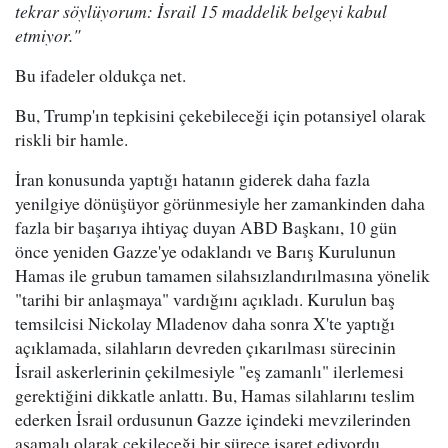
tekrar söylüyorum: İsrail 15 maddelik belgeyi kabul
etmiyor."
Bu ifadeler oldukça net.
Bu, Trump'ın tepkisini çekebileceği için potansiyel olarak
riskli bir hamle.
İran konusunda yaptığı hatanın giderek daha fazla
yenilgiye dönüşüyor görünmesiyle her zamankinden daha
fazla bir başarıya ihtiyaç duyan ABD Başkanı, 10 gün
önce yeniden Gazze'ye odaklandı ve Barış Kurulunun
Hamas ile grubun tamamen silahsızlandırılmasına yönelik
"tarihi bir anlaşmaya" vardığını açıkladı. Kurulun baş
temsilcisi Nickolay Mladenov daha sonra X'te yaptığı
açıklamada, silahların devreden çıkarılması sürecinin
İsrail askerlerinin çekilmesiyle "eş zamanlı" ilerlemesi
gerektiğini dikkatle anlattı. Bu, Hamas silahlarını teslim
ederken İsrail ordusunun Gazze içindeki mevzilerinden
aşamalı olarak çekileceği bir sürece işaret ediyordu.