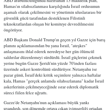
ABD arabuluculuğunda hazırlanan 15 maddelik plan,
Hamas'ın silahsızlanması karşılığında İsrail ordusunun
aşamalı olarak çekilmesini ve yönetimin uluslararası bir
güvenlik gücü tarafından desteklenen Filistinli
teknokratlardan oluşan bir komiteye devredilmesini
öngörüyor.
ABD Başkanı Donald Trump'ın geçen yıl Gazze için barış
planını açıklamasından bu yana İsrail, "ateşkes"
anlaşmasını ihlal ederek neredeyse her gün ölümcül
saldırılar düzenlemeyi sürdürdü. İsrail güçlerini çekmek
yerine bugün Gazze Şeridi'nin yüzde 70'inden fazlası
üzerinde askeri kontrolünü sürdürüyor. Netanyahu ise
pazar günü, İsrail'deki kritik seçimlere yalnızca haftalar
kala, Hamas "gerçek anlamda silahsızlanana" kadar İsrail
askerlerinin çekilmeyeceğinde ısrar ederek diplomatik
süreci fiilen felce uğrattı.
Gazze'de Netanyahu'nun açıklaması büyük yankı
uyandırdı, son dönemde ortaya çıkan iyimserliği ortadan