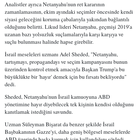
Analistler ayrıca Netanyahu'nun ret kararının
zamanlamasının, ekim ayındaki seçimler öncesinde kendi
siyasi geleceğini koruma çabalarıyla yakından bağlantılı
olduğunu belirtti. Likud lideri Netanyahu, geçmişi 2019'a
uzanan bazı yolsuzluk suçlamalarıyla karşı karşıya ve
suçlu bulunması halinde hapse girebilir.
İsrail meseleleri uzmanı Adel Sheded, "Netanyahu,
tartışmayı, propagandayı ve seçim kampanyasını bunun
üzerinden kontrol etmek amacıyla Başkan Trump'a bu
büyüklükte bir 'hayır' demek için bu fırsatı bekliyordu"
dedi.
Sheded, Netanyahu'nun İsrail kamuoyuna ABD
yönetimine hayır diyebilecek tek kişinin kendisi olduğunu
kanıtlamak istediğini savundu.
Uzman Süleyman Bişarat da benzer şekilde İsrail
Başbakanının Gazze'yi, daha geniş bölgesel meselelerde
ABD üzerinde baskı kurmak için kullandığını söyledi.