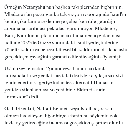
Örneğin Netanyahu'nun başlıca rakiplerinden hiçbirinin,
Mladenov'un pazar günkü televizyon röportajında İsrail'in
kendi çıkarlarına seslenmeye çalışırken dile getirdiği
argümana sarılması pek olası görünmüyor. Mladenov,
Barış Kurulunun planının ancak tamamen uygulanması
halinde 2023'te Gazze sınırındaki İsrail yerleşimlerine
yönelik saldırıya benzer kitlesel bir saldırının bir daha asla
gerçekleşmeyeceğinin garanti edilebileceğini söylemişti.
Üst düzey temsilci, "Şunun veya bunun hakkında
tartışmalarla ve geciktirme taktikleriyle karşılaşırsak sizi
temin ederim ki geriye kalan tek alternatif Hamas'ın
yeniden silahlanması ve yeni bir 7 Ekim riskinin
artmasıdır" dedi.
Gadi Eisenkot, Naftali Bennett veya İsrail başbakanı
olmayı hedefleyen diğer birçok ismin bu söylemin çok
fazla oy getireceğine inanması gerçekten şaşırtıcı olurdu.