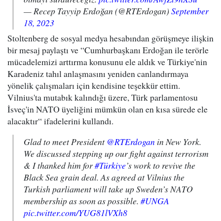
— Recep Tayyip Erdoğan (@RTErdogan)
September
18, 2023
Stoltenberg de sosyal medya hesabından görüşmeye ilişkin
bir mesaj paylaştı ve “Cumhurbaşkanı Erdoğan ile terörle
mücadelemizi arttırma konusunu ele aldık ve Türkiye'nin
Karadeniz tahıl anlaşmasını yeniden canlandırmaya
yönelik çalışmaları için kendisine teşekkür ettim.
Vilnius'ta mutabık kalındığı üzere, Türk parlamentosu
İsveç'in NATO üyeliğini mümkün olan en kısa sürede ele
alacaktır“ ifadelerini kullandı.
Glad to meet President
@RTErdogan
in New York.
We discussed stepping up our fight against terrorism
& I thanked him for
#Türkiye
’s work to revive the
Black Sea grain deal. As agreed at Vilnius the
Turkish parliament will take up Sweden’s NATO
membership as soon as possible.
#UNGA
pic.twitter.com/YUG81lVXh8