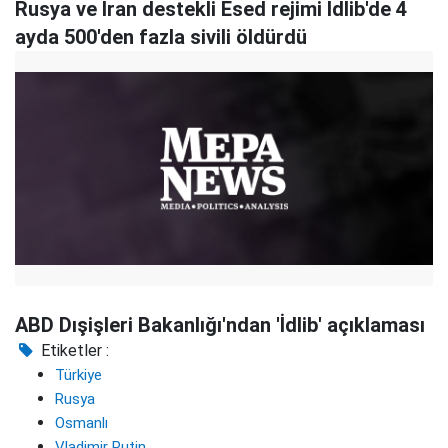
Rusya ve İran destekli Esed rejimi İdlib'de 4
ayda 500'den fazla sivili öldürdü
ABD Dışişleri Bakanlığı'ndan 'İdlib' açıklaması
Etiketler :
Türkiye
Rusya
Osmanlı
Vladimir Putin