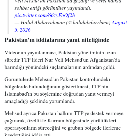
Veli Mesud'un Pakistan'da gezdiği ve yerel halkla
sohbet ettiği görüntüler yayınlandı.
pic.twitter.com/66zyFoOf2h
— Halid Abdurrahman (@halidabdurrhmn)
August
5, 2026
Pakistan'ın iddialarına yanıt niteliğinde
Videonun yayınlanması, Pakistan yönetiminin uzun
süredir TTP lideri Nur Veli Mehsud'un Afganistan'da
barındığı yönündeki suçlamalarının ardından geldi.
Görüntülerde Mehsud'un Pakistan kontrolündeki
bölgelerde bulunduğunun gösterilmesi, TTP'nin
İslamabad'ın bu söylemine doğrudan yanıt vermeyi
amaçladığı şeklinde yorumlandı.
Mehsud ayrıca Pakistan halkını TTP'ye destek vermeye
çağırarak, özellikle Kurram bölgesinde yürüttükleri
operasyonların süreceğini ve grubun bölgede ilerleme
kaydettiğini iddia etti.