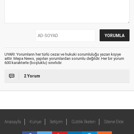
UYARI: Yorumların her türlü cezai ve hukuki sorumluluğu yazan kişiye
aittir. Mepa News, yapılan yorumlardan sorumlu değildir. Her bir yorum
600 karakterle (boşluklu) sınırlıdır.
2 Yorum
Anasayfa
Künye
İletişim
Gizlilik İlkeleri
Sitene Ekle