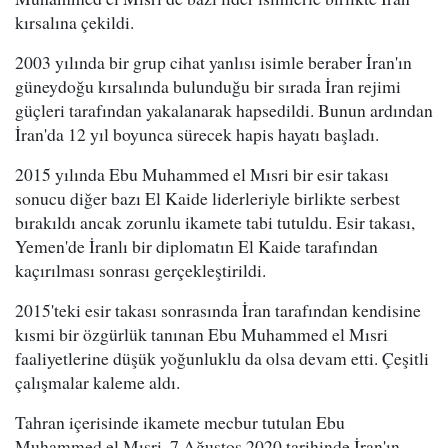
kırsalına çekildi.
2003 yılında bir grup cihat yanlısı isimle beraber İran'ın
güneydoğu kırsalında bulunduğu bir sırada İran rejimi
güçleri tarafından yakalanarak hapsedildi. Bunun ardından
İran'da 12 yıl boyunca sürecek hapis hayatı başladı.
2015 yılında Ebu Muhammed el Mısri bir esir takası
sonucu diğer bazı El Kaide liderleriyle birlikte serbest
bırakıldı ancak zorunlu ikamete tabi tutuldu. Esir takası,
Yemen'de İranlı bir diplomatın El Kaide tarafından
kaçırılması sonrası gerçekleştirildi.
2015'teki esir takası sonrasında İran tarafından kendisine
kısmi bir özgürlük tanınan Ebu Muhammed el Mısri
faaliyetlerine düşük yoğunluklu da olsa devam etti. Çeşitli
çalışmalar kaleme aldı.
Tahran içerisinde ikamete mecbur tutulan Ebu
Muhammed el Mısri, 7 Ağustos 2020 tarihinde İran'ın