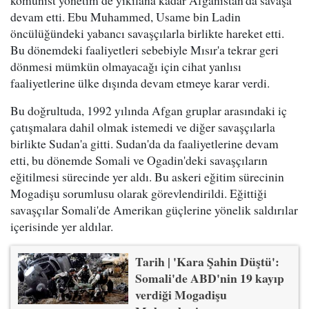
komünist yönetim de yıkılana kadar Afganistan'da savaşa
devam etti. Ebu Muhammed, Usame bin Ladin
öncülüğündeki yabancı savaşçılarla birlikte hareket etti.
Bu dönemdeki faaliyetleri sebebiyle Mısır'a tekrar geri
dönmesi mümkün olmayacağı için cihat yanlısı
faaliyetlerine ülke dışında devam etmeye karar verdi.
Bu doğrultuda, 1992 yılında Afgan gruplar arasındaki iç
çatışmalara dahil olmak istemedi ve diğer savaşçılarla
birlikte Sudan'a gitti. Sudan'da da faaliyetlerine devam
etti, bu dönemde Somali ve Ogadin'deki savaşçıların
eğitilmesi sürecinde yer aldı. Bu askeri eğitim sürecinin
Mogadişu sorumlusu olarak görevlendirildi. Eğittiği
savaşçılar Somali'de Amerikan güçlerine yönelik saldırılar
içerisinde yer aldılar.
Tarih | 'Kara Şahin Düştü':
Somali'de ABD'nin 19 kayıp
verdiği Mogadişu