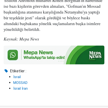
Yedioth Ahronoth muhabiri Ronen Bergman'ın haberinde
ise bazı kişilerin görevden almaları, "Gofman'ın Mossad
başkanlığına atanması karşılığında Netanyahu'ya yaptığı
bir teşekkür jesti" olarak gördüğü ve böylece baskı
altındaki başbakana yönelik suçlamaların başka isimlere
yöneltildiği belirtildi.
Kaynak: Mepa News
Etiketler :
İsrail
MOSSAD
İsrail İran